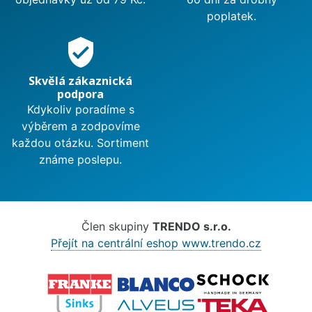
poplatek.
verified_user
Skvělá zákaznická
podpora
Kdykoliv poradíme s
výběrem a zodpovíme
každou otázku. Sortiment
známe poslepu.
Člen skupiny
TRENDO s.r.o.
Přejít na centrální eshop www.trendo.cz