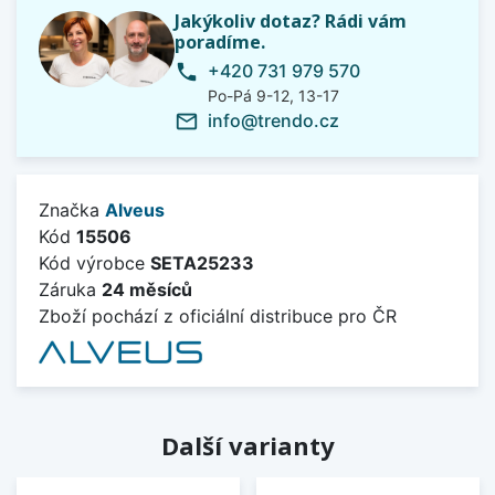
Jakýkoliv dotaz? Rádi vám
poradíme.
+420 731 979 570
phone
Po-Pá 9-12, 13-17
info@trendo.cz
mail_outline
Značka
Alveus
Kód
15506
Kód výrobce
SETA25233
Záruka
24 měsíců
Zboží pochází z oficiální distribuce pro ČR
Další varianty