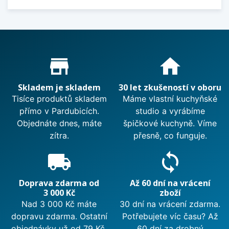
Proč nakupovat u nás?
store_mall_directory
home
Skladem je skladem
30 let zkušeností v oboru
Tisíce produktů skladem
Máme vlastní kuchyňské
přímo v Pardubicích.
studio a vyrábíme
Objednáte dnes, máte
špičkové kuchyně. Víme
zítra.
přesně, co funguje.
local_shipping
sync
Doprava zdarma od
Až 60 dní na vrácení
3 000 Kč
zboží
Nad 3 000 Kč máte
30 dní na vrácení zdarma.
dopravu zdarma. Ostatní
Potřebujete víc času? Až
objednávky už od 79 Kč.
60 dní za drobný