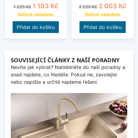
Běžná cena
Cena
Běžná cena
Cena
1 103 Kč
2 003 Kč
1 225 Kč
2 225 Kč
Běžně skladem
Běžně skladem
Přidat do košíku
Přidat do košíku
SOUVISEJÍCÍ ČLÁNKY Z NAŠÍ PORADNY
Nevíte jak vybrat? Nahlédněte do naší poradny a
snad najdete, co hledáte. Pokud ne, zavolejte
nebo napište a určitě najdeme řešení.