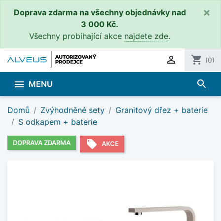
×
Doprava zdarma na všechny objednávky nad
3 000 Kč.
Všechny probíhající akce
najdete zde
.

shopping_cart
(0)
search

MENU
Domů
Zvýhodněné sety
Granitový dřez + baterie
S odkapem + baterie
local_offer
DOPRAVA ZDARMA
AKCE