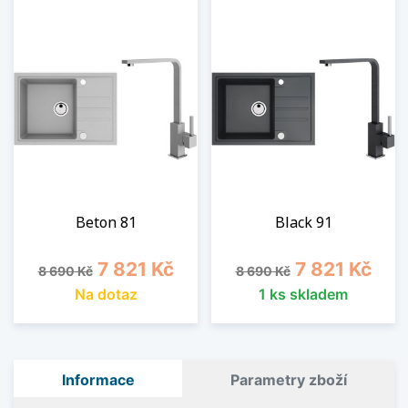
Beton 81
Black 91
Běžná cena
Cena
Běžná cena
Cena
7 821 Kč
7 821 Kč
8 690 Kč
8 690 Kč
Na dotaz
1 ks skladem
Informace
Parametry zboží