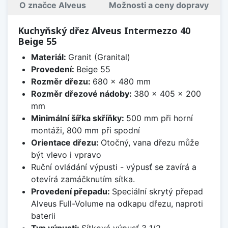
O značce Alveus
Možnosti a ceny dopravy
Kuchyňský dřez Alveus Intermezzo 40
Beige 55
Materiál:
Granit (Granital)
Provedení:
Beige 55
Rozměr dřezu:
680 x 480 mm
Rozměr dřezové nádoby:
380 x 405 x 200
mm
Minimální šířka skříňky:
500 mm při horní
montáži, 800 mm při spodní
Orientace dřezu:
Otočný, vana dřezu může
být vlevo i vpravo
Ruční ovládání výpusti - výpusť se zavírá a
otevírá zamáčknutím sítka.
Provedení přepadu:
Speciální skrytý přepad
Alveus Full-Volume na odkapu dřezu, naproti
baterii
Typ výpusti:
Sítková výpusť 3 1/2