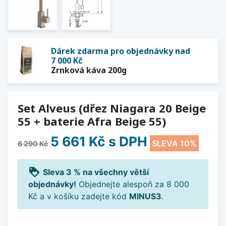
Dárek zdarma pro objednávky nad
7 000 Kč
Zrnková káva 200g
Set Alveus (dřez Niagara 20 Beige
55 + baterie Afra Beige 55)
5 661 Kč
s DPH
SLEVA 10%
6 290 Kč
loyalty
Sleva 3 % na všechny větší
objednávky!
Objednejte alespoň za 8 000
Kč a v košíku zadejte kód
MINUS3
.