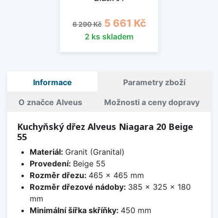
Běžná cena
Cena
5 661 Kč
6 290 Kč
2 ks skladem
Informace
Parametry zboží
O značce Alveus
Možnosti a ceny dopravy
Kuchyňský dřez Alveus Niagara 20 Beige
55
Materiál:
Granit (Granital)
Provedení:
Beige 55
Rozměr dřezu:
465 x 465 mm
Rozměr dřezové nádoby:
385 x 325 x 180
mm
Minimální šířka skříňky:
450 mm