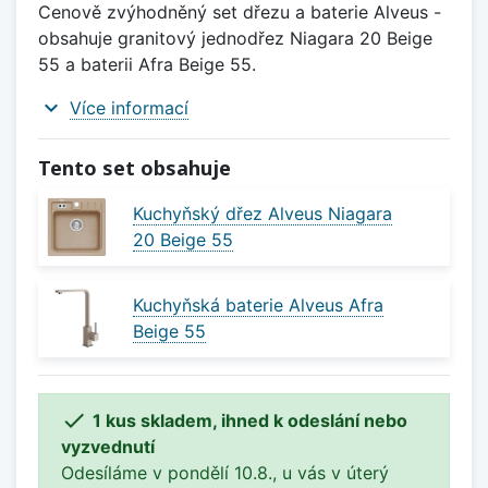
Cenově zvýhodněný set dřezu a baterie Alveus -
obsahuje granitový jednodřez Niagara 20 Beige
55 a baterii Afra Beige 55.
expand_more
Více informací
Tento set obsahuje
Kuchyňský dřez Alveus Niagara
20 Beige 55
Kuchyňská baterie Alveus Afra
Beige 55

1 kus skladem, ihned k odeslání nebo
vyzvednutí
Odesíláme v pondělí 10.8., u vás v úterý