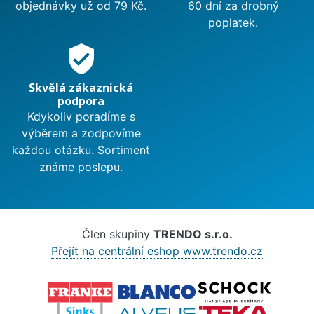
objednávky už od 79 Kč.
60 dní za drobný
poplatek.
verified_user
Skvělá zákaznická
podpora
Kdykoliv poradíme s
výběrem a zodpovíme
každou otázku. Sortiment
známe poslepu.
Člen skupiny
TRENDO s.r.o.
Přejít na centrální eshop www.trendo.cz