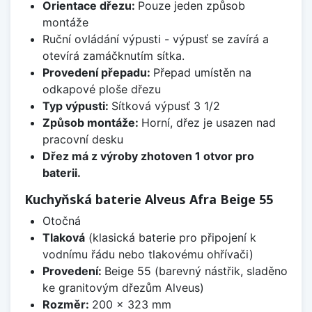
Orientace dřezu:
Pouze jeden způsob
montáže
Ruční ovládání výpusti - výpusť se zavírá a
otevírá zamáčknutím sítka.
Provedení přepadu:
Přepad umístěn na
odkapové ploše dřezu
Typ výpusti:
Sítková výpusť 3 1/2
Způsob montáže:
Horní, dřez je usazen nad
pracovní desku
Dřez má z výroby zhotoven 1 otvor pro
baterii.
Kuchyňská baterie Alveus Afra Beige 55
Otočná
Tlaková
(klasická baterie pro připojení k
vodnímu řádu nebo tlakovému ohřívači)
Provedení:
Beige 55 (barevný nástřik, sladěno
ke granitovým dřezům Alveus)
Rozměr:
200 x 323 mm