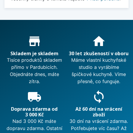
Proč nakupovat u nás?
store_mall_directory
home
Skladem je skladem
30 let zkušeností v oboru
Tisíce produktů skladem
Máme vlastní kuchyňské
přímo v Pardubicích.
studio a vyrábíme
Objednáte dnes, máte
špičkové kuchyně. Víme
zítra.
přesně, co funguje.
local_shipping
sync
Doprava zdarma od
Až 60 dní na vrácení
3 000 Kč
zboží
Nad 3 000 Kč máte
30 dní na vrácení zdarma.
dopravu zdarma. Ostatní
Potřebujete víc času? Až