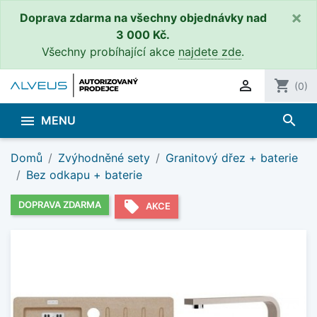
×
Doprava zdarma na všechny objednávky nad
3 000 Kč.
Všechny probíhající akce
najdete zde
.

shopping_cart
(0)
search

MENU
Domů
Zvýhodněné sety
Granitový dřez + baterie
Bez odkapu + baterie
local_offer
DOPRAVA ZDARMA
AKCE