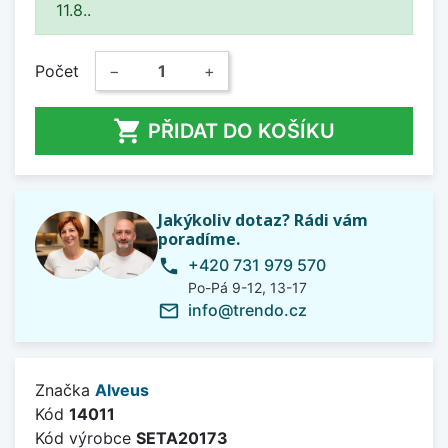
11.8..
Počet
−
+

PŘIDAT DO KOŠÍKU
Jakýkoliv dotaz? Rádi vám
poradíme.
+420 731 979 570
phone
Po-Pá 9-12, 13-17
info@trendo.cz
mail_outline
Značka
Alveus
Kód
14011
Kód výrobce
SETA20173