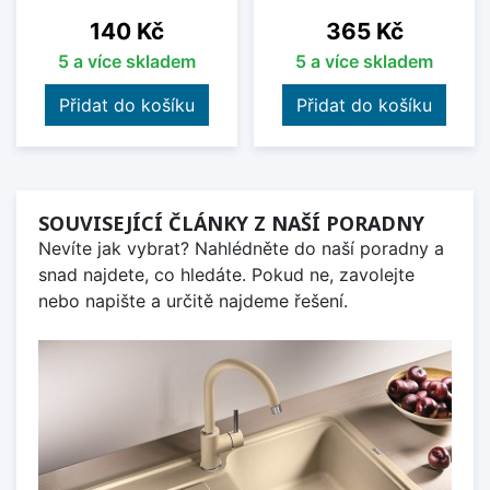
Cena
Cena
140 Kč
365 Kč
5 a více skladem
5 a více skladem
Přidat do košíku
Přidat do košíku
SOUVISEJÍCÍ ČLÁNKY Z NAŠÍ PORADNY
Nevíte jak vybrat? Nahlédněte do naší poradny a
snad najdete, co hledáte. Pokud ne, zavolejte
nebo napište a určitě najdeme řešení.