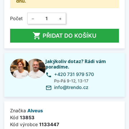
dnů.
Počet
−
+

PŘIDAT DO KOŠÍKU
Jakýkoliv dotaz? Rádi vám
poradíme.
+420 731 979 570
phone
Po-Pá 9-12, 13-17
info@trendo.cz
mail_outline
Značka
Alveus
Kód
13853
Kód výrobce
1133447