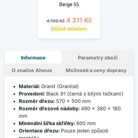
Beige 55
Běžná cena
Cena
4 311 Kč
4 790 Kč
Běžně skladem
Informace
Parametry zboží
O značce Alveus
Možnosti a ceny dopravy
Materiál:
Granit (Granital)
Provedení:
Black 91 (černá s bílými tečkami)
Rozměr dřezu:
570 x 500 mm
Rozměr dřezové nádoby:
490 x 380 x 160
mm
Minimální šířka skříňky:
600 mm
Orientace dřezu:
Pouze jeden způsob