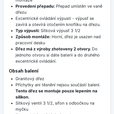
montáže
Provedení přepadu:
Přepad umístěn ve vaně
dřezu
Excentrické ovládání výpusti - výpusť se
zavírá a otevírá otočením knoflíku na dřezu.
Typ výpusti:
Sítková výpusť 3 1/2
Způsob montáže:
Horní, dřez je usazen nad
pracovní desku
Dřez má z výroby zhotoveny 2 otvory.
Do
jednoho otvoru si dáte baterii a do druhého
excentrické ovládání.
Obsah balení
Granitový dřez
Příchytky ani těsnění nejsou součástí balení.
Tento dřez se montuje pouze lepením na
silikon.
Sítkový ventil 3 1/2, sifon s odbočkou na
myčku