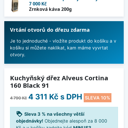
7 000 Kč
Zrnková káva 200g
Vrtání otvorů do dřezu zdarma
Je to jednoduché - vložíte produkt do košíku a v
košíku si můžete naklikat, kam máme vyvrtat
otvory.
Kuchyňský dřez Alveus Cortina
160 Black 91
4 311 Kč
s DPH
SLEVA 10%
4 790 Kč
loyalty
Sleva 3 % na všechny větší
objednávky!
Objednejte alespoň za 8 000
Kč a v košíku zadejte kód
MINUS3
.