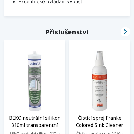
Excentrické ovládání výpusti

Příslušenství
BEKO neutrální silikon
Čisticí sprej Franke
310ml transparentní
Colored Sink Cleaner
BEKO neutrální silikon 310ml
Čisticí sprej na pro čištění