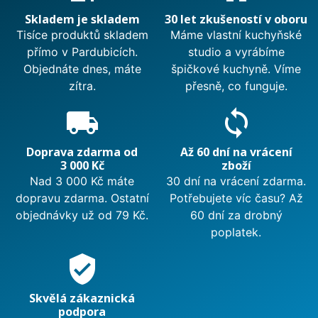
Skladem je skladem
30 let zkušeností v oboru
Tisíce produktů skladem
Máme vlastní kuchyňské
přímo v Pardubicích.
studio a vyrábíme
Objednáte dnes, máte
špičkové kuchyně. Víme
zítra.
přesně, co funguje.
local_shipping
sync
Doprava zdarma od
Až 60 dní na vrácení
3 000 Kč
zboží
Nad 3 000 Kč máte
30 dní na vrácení zdarma.
dopravu zdarma. Ostatní
Potřebujete víc času? Až
objednávky už od 79 Kč.
60 dní za drobný
poplatek.
verified_user
Skvělá zákaznická
podpora