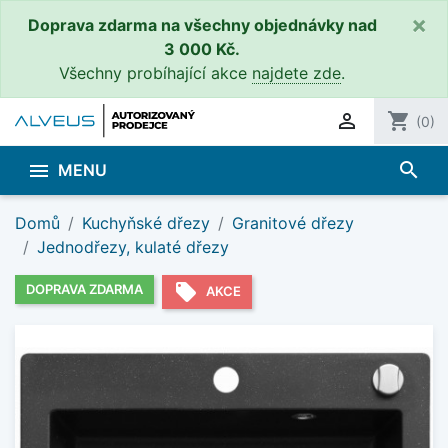
×
Doprava zdarma na všechny objednávky nad
3 000 Kč.
Všechny probíhající akce
najdete zde
.

shopping_cart
(0)
search

MENU
Domů
Kuchyňské dřezy
Granitové dřezy
Jednodřezy, kulaté dřezy
local_offer
DOPRAVA ZDARMA
AKCE