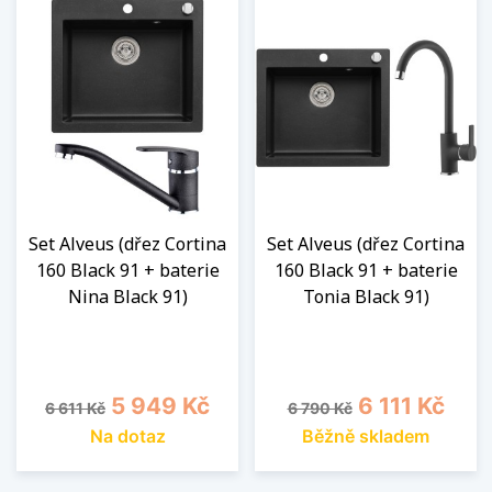
Set Alveus (dřez Cortina
Set Alveus (dřez Cortina
160 Black 91 + baterie
160 Black 91 + baterie
Nina Black 91)
Tonia Black 91)
Běžná cena
Cena
Běžná cena
Cena
5 949 Kč
6 111 Kč
6 611 Kč
6 790 Kč
Na dotaz
Běžně skladem