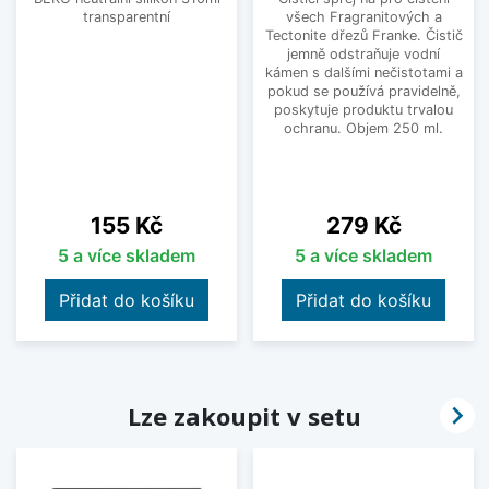
transparentní
všech Fragranitových a
Tectonite dřezů Franke. Čistič
jemně odstraňuje vodní
kámen s dalšími nečistotami a
pokud se používá pravidelně,
poskytuje produktu trvalou
ochranu. Objem 250 ml.
Cena
Cena
155 Kč
279 Kč
5 a více skladem
5 a více skladem
Přidat do košíku
Přidat do košíku

Lze zakoupit v setu