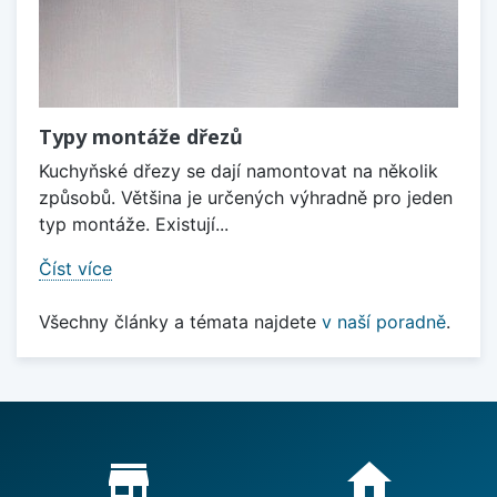
Typy montáže dřezů
Kuchyňské dřezy se dají namontovat na několik
způsobů. Většina je určených výhradně pro jeden
typ montáže. Existují...
Číst více
Všechny články a témata najdete
v naší poradně
.
Proč nakupovat u nás?
store_mall_directory
home