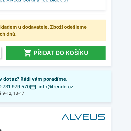
 skladem u dodavatele. Zboží odešleme
ch dnů.

PŘIDAT DO KOŠÍKU
iv dotaz? Rádi vám poradíme.
 731 979 570
info@trendo.cz
mail_outline
 9-12, 13-17
9