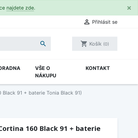
×
kce
najdete zde
.

Přihlásit se

shopping_cart
Košík
(0)
ORADNA
VŠE O
KONTAKT
NÁKUPU
 Black 91 + baterie Tonia Black 91)
Cortina 160 Black 91 + baterie