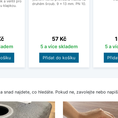
 a ventil pro
druhém šroub. 9 x 13 mm. PN 10.
u klapkou.
Cena
C
Kč
57 Kč
1
kladem
5 a více skladem
5 a v
košíku
Přidat do košíku
Přida
a snad najdete, co hledáte. Pokud ne, zavolejte nebo napišt