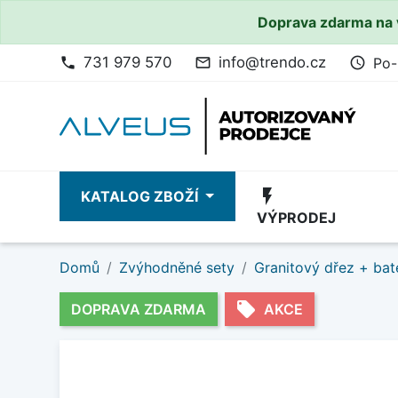
Doprava zdarma na 
731 979 570
info@trendo.cz
Po-
phone
mail_outline
access_time
flash_on
KATALOG ZBOŽÍ
VÝPRODEJ
Domů
Zvýhodněné sety
Granitový dřez + bat
local_offer
DOPRAVA ZDARMA
AKCE