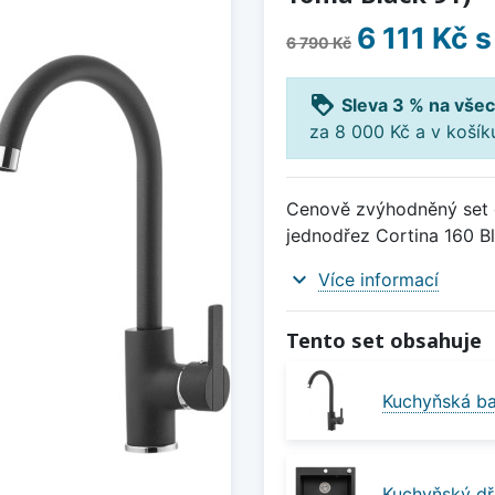
6 111 Kč
s
6 790 Kč
loyalty
Sleva 3 % na všec
za 8 000 Kč a v koší
Cenově zvýhodněný set d
jednodřez Cortina 160 Bla
expand_more
Více informací
Tento set obsahuje
Kuchyňská ba
Kuchyňský dř