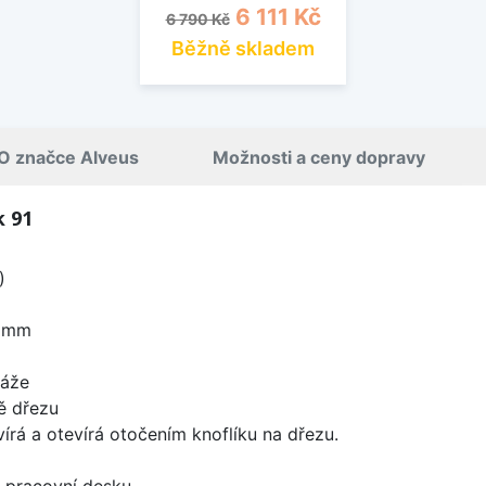
Běžná cena
Cena
6 111 Kč
6 790 Kč
Běžně skladem
O značce Alveus
Možnosti a ceny dopravy
k 91
)
0 mm
táže
ě dřezu
írá a otevírá otočením knoflíku na dřezu.
d pracovní desku