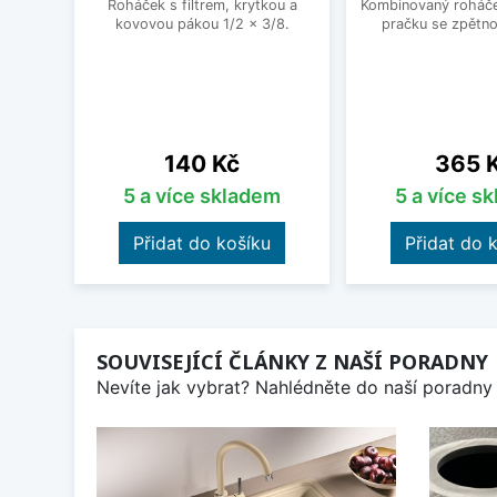
Roháček s filtrem, krytkou a
Kombinovaný roháček
kovovou pákou 1/2 x 3/8.
pračku se zpětno
Cena
Cena
140 Kč
365 
5 a více skladem
5 a více s
Přidat do košíku
Přidat do 
SOUVISEJÍCÍ ČLÁNKY Z NAŠÍ PORADNY
Nevíte jak vybrat? Nahlédněte do naší poradny 