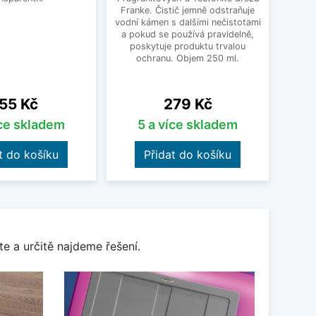
Franke. Čistič jemně odstraňuje
dře
vodní kámen s dalšími nečistotami
nastav
a pokud se používá pravidelně,
vho
poskytuje produktu trvalou
přib
ochranu. Objem 250 ml.
čern
18
ena
Cena
55 Kč
279 Kč
íce skladem
5 a více skladem
t do košíku
Přidat do košíku
e a určitě najdeme řešení.