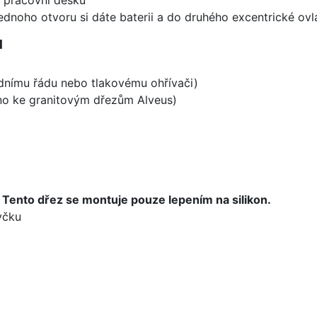
ednoho otvoru si dáte baterii a do druhého excentrické ovl
1
odnímu řádu nebo tlakovému ohřívači)
ěno ke granitovým dřezům Alveus)
.
Tento dřez se montuje pouze lepením na silikon.
yčku