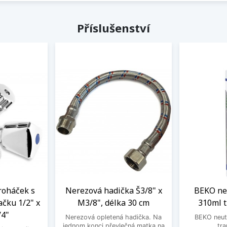
Příslušenství
roháček s
Nerezová hadička Š3/8" x
BEKO neu
ačku 1/2" x
M3/8", délka 30 cm
310ml 
/4"
Nerezová opletená hadička. Na
BEKO neutr
jednom konci převlečná matka na
tra