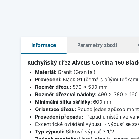
Informace
Parametry zboží
Kuchyňský dřez Alveus Cortina 160 Blac
Materiál:
Granit (Granital)
Provedení:
Black 91 (černá s bílými tečkami
Rozměr dřezu:
570 x 500 mm
Rozměr dřezové nádoby:
490 x 380 x 16
Minimální šířka skříňky:
600 mm
Orientace dřezu:
Pouze jeden způsob mon
Provedení přepadu:
Přepad umístěn ve van
Excentrické ovládání výpusti - výpusť se zav
Typ výpusti:
Sítková výpusť 3 1/2
Způsob montáže:
Horní, dřez je usazen na