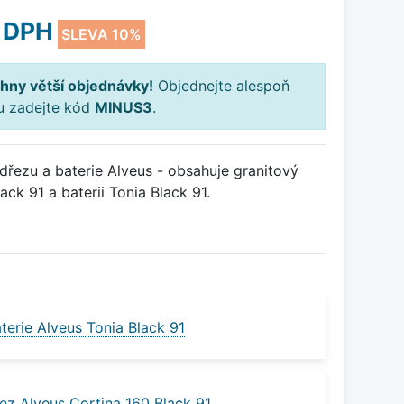
 DPH
SLEVA 10%
hny větší objednávky!
Objednejte alespoň
ku zadejte kód
MINUS3
.
řezu a baterie Alveus - obsahuje granitový
ck 91 a baterii Tonia Black 91.
terie Alveus Tonia Black 91
ez Alveus Cortina 160 Black 91