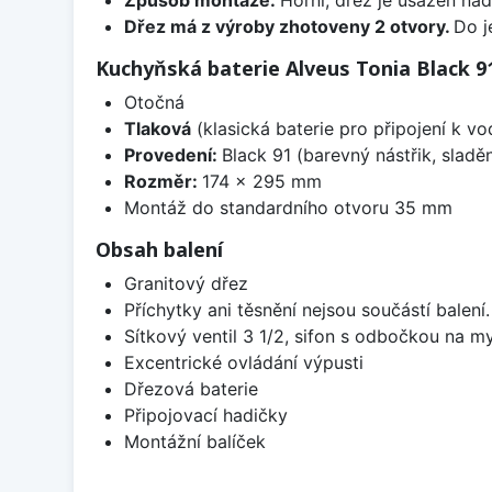
Dřez má z výroby zhotoveny 2 otvory.
Do j
Kuchyňská baterie Alveus Tonia Black 9
Otočná
Tlaková
(klasická baterie pro připojení k v
Provedení:
Black 91 (barevný nástřik, slad
Rozměr:
174 x 295 mm
Montáž do standardního otvoru 35 mm
Obsah balení
Granitový dřez
Příchytky ani těsnění nejsou součástí balení
Sítkový ventil 3 1/2, sifon s odbočkou na m
Excentrické ovládání výpusti
Dřezová baterie
Připojovací hadičky
Montážní balíček