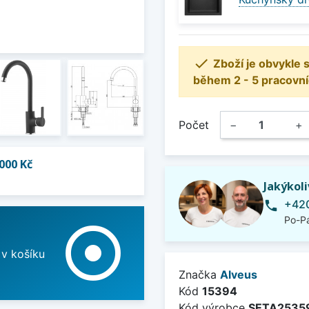

Zboží je obvykle
během 2 - 5 pracovní
Počet
−
+
000 Kč
Jakýkol
+420
phone
Po-Pá
adjust
 v košíku
Značka
Alveus
Kód
15394
Kód výrobce
SETA2535