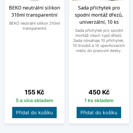
BEKO neutrální silikon
Sada příchytek pro
310ml transparentní
spodní montáž dřezů,
univerzální, 10 ks
BEKO neutrální silikon 310ml
transparentní
Sada příchytek pro spodní
montáž všech typů dřezů.
Sada obsahuje 10 příchytek,
10 šroubů a 10 upevňovacích
matic do pracovní desky.
Cena
Cena
155 Kč
450 Kč
5 a více skladem
1 ks skladem
Přidat do košíku
Přidat do košíku