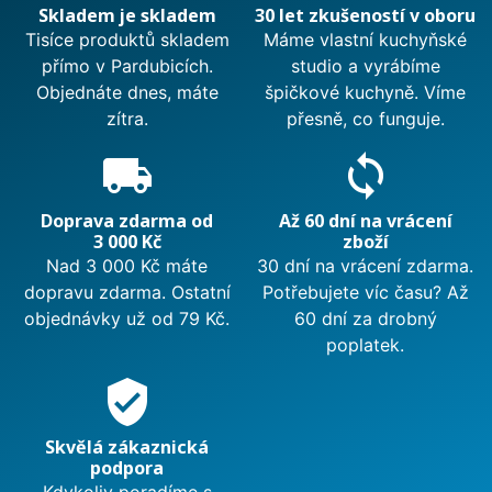
Skladem je skladem
30 let zkušeností v oboru
Tisíce produktů skladem
Máme vlastní kuchyňské
přímo v Pardubicích.
studio a vyrábíme
Objednáte dnes, máte
špičkové kuchyně. Víme
zítra.
přesně, co funguje.
local_shipping
sync
Doprava zdarma od
Až 60 dní na vrácení
3 000 Kč
zboží
Nad 3 000 Kč máte
30 dní na vrácení zdarma.
dopravu zdarma. Ostatní
Potřebujete víc času? Až
objednávky už od 79 Kč.
60 dní za drobný
poplatek.
verified_user
Skvělá zákaznická
podpora