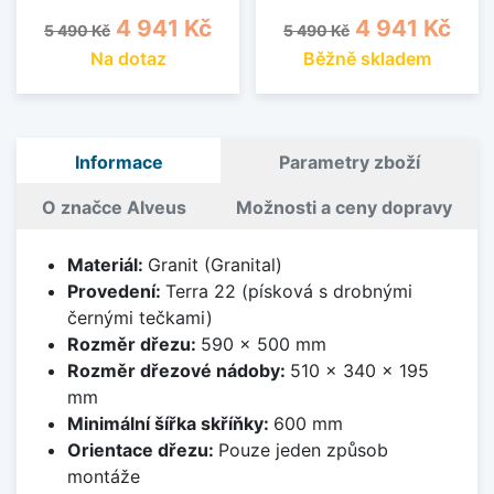
Běžná cena
Cena
Běžná cena
Cena
4 941 Kč
4 941 Kč
5 490 Kč
5 490 Kč
Na dotaz
Běžně skladem
Informace
Parametry zboží
O značce Alveus
Možnosti a ceny dopravy
Materiál:
Granit (Granital)
Provedení:
Terra 22 (písková s drobnými
černými tečkami)
Rozměr dřezu:
590 x 500 mm
Rozměr dřezové nádoby:
510 x 340 x 195
mm
Minimální šířka skříňky:
600 mm
Orientace dřezu:
Pouze jeden způsob
montáže