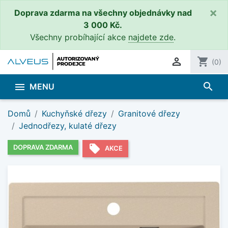
×
Doprava zdarma na všechny objednávky nad
3 000 Kč.
Všechny probíhající akce
najdete zde
.

shopping_cart
(0)
search

MENU
Domů
Kuchyňské dřezy
Granitové dřezy
Jednodřezy, kulaté dřezy
local_offer
DOPRAVA ZDARMA
AKCE