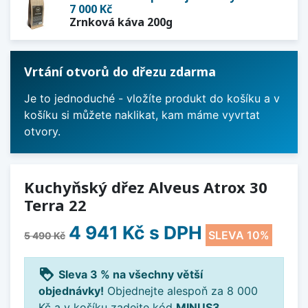
7 000 Kč
Zrnková káva 200g
Vrtání otvorů do dřezu zdarma
Je to jednoduché - vložíte produkt do košíku a v
košíku si můžete naklikat, kam máme vyvrtat
otvory.
Kuchyňský dřez Alveus Atrox 30
Terra 22
4 941 Kč
s DPH
SLEVA 10%
5 490 Kč
loyalty
Sleva 3 % na všechny větší
objednávky!
Objednejte alespoň za 8 000
Kč a v košíku zadejte kód
MINUS3
.