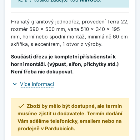
Hranatý granitový jednodřez, provedení Terra 22,
rozměr 590 x 500 mm, vana 510 x 340 x 195
mm, horní nebo spodní montáž, minimálně 60 cm
skříňka, s excentrem, 1 otvor z výroby.
Součástí dřezu je kompletní příslušenství k
horní montáži. (výpusť, sifon, příchytky atd.)
Není třeba nic dokupovat.
expand_more
Více informací

Zboží by mělo být dostupné, ale termín
musíme zjistit u dodavatele. Termín dodání
Vám sdělíme telefonicky, emailem nebo na
prodejně v Pardubicích.