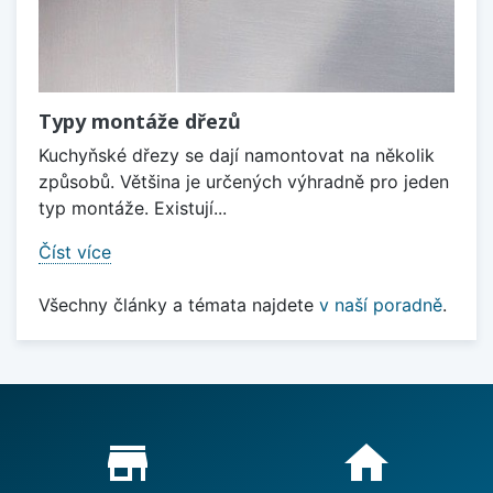
Typy montáže dřezů
Kuchyňské dřezy se dají namontovat na několik
způsobů. Většina je určených výhradně pro jeden
typ montáže. Existují...
Číst více
Všechny články a témata najdete
v naší poradně
.
Proč nakupovat u nás?
store_mall_directory
home