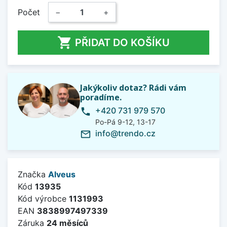
Počet
−
+

PŘIDAT DO KOŠÍKU
Jakýkoliv dotaz? Rádi vám
poradíme.
+420 731 979 570
phone
Po-Pá 9-12, 13-17
info@trendo.cz
mail_outline
Značka
Alveus
Kód
13935
Kód výrobce
1131993
EAN
3838997497339
Záruka
24 měsíců