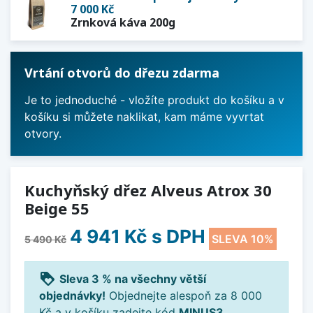
7 000 Kč
Zrnková káva 200g
Vrtání otvorů do dřezu zdarma
Je to jednoduché - vložíte produkt do košíku a v
košíku si můžete naklikat, kam máme vyvrtat
otvory.
Kuchyňský dřez Alveus Atrox 30
Beige 55
4 941 Kč
s DPH
SLEVA 10%
5 490 Kč
loyalty
Sleva 3 % na všechny větší
objednávky!
Objednejte alespoň za 8 000
Kč a v košíku zadejte kód
MINUS3
.