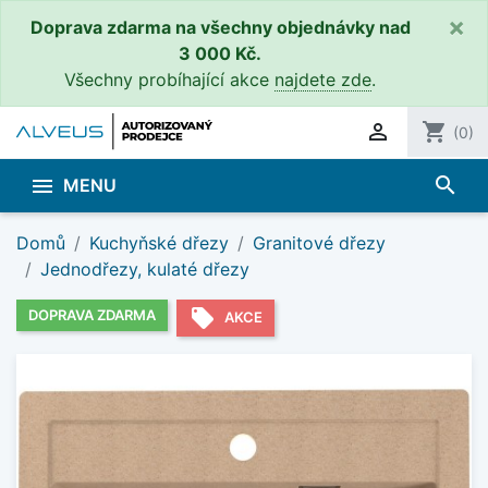
×
Doprava zdarma na všechny objednávky nad
3 000 Kč.
Všechny probíhající akce
najdete zde
.

shopping_cart
(0)
search

MENU
Domů
Kuchyňské dřezy
Granitové dřezy
Jednodřezy, kulaté dřezy
local_offer
DOPRAVA ZDARMA
AKCE