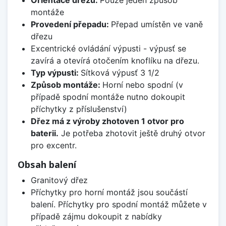
Orientace dřezu:
Pouze jeden způsob
montáže
Provedení přepadu:
Přepad umístěn ve vaně
dřezu
Excentrické ovládání výpusti - výpusť se
zavírá a otevírá otočením knoflíku na dřezu.
Typ výpusti:
Sítková výpusť 3 1/2
Způsob montáže:
Horní nebo spodní (v
případě spodní montáže nutno dokoupit
příchytky z příslušenství)
Dřez má z výroby zhotoven 1 otvor pro
baterii.
Je potřeba zhotovit ještě druhý otvor
pro excentr.
Obsah balení
Granitový dřez
Příchytky pro horní montáž jsou součástí
balení. Příchytky pro spodní montáž můžete v
případě zájmu dokoupit z nabídky