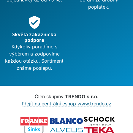
poplatek.
verified_user
Skvělá zákaznická
podpora
Kdykoliv poradíme s
výběrem a zodpovíme
každou otázku. Sortiment
známe poslepu.
Člen skupiny
TRENDO s.r.o.
Přejít na centrální eshop www.trendo.cz