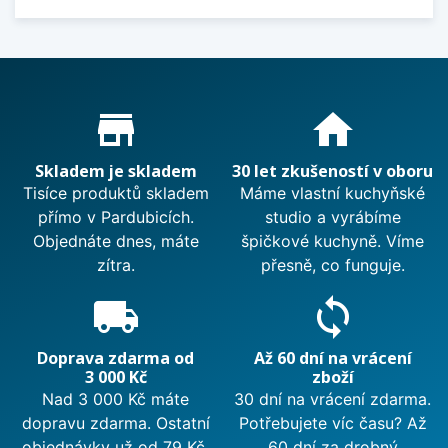
Proč nakupovat u nás?
store_mall_directory
home
Skladem je skladem
30 let zkušeností v oboru
Tisíce produktů skladem
Máme vlastní kuchyňské
přímo v Pardubicích.
studio a vyrábíme
Objednáte dnes, máte
špičkové kuchyně. Víme
zítra.
přesně, co funguje.
local_shipping
sync
Doprava zdarma od
Až 60 dní na vrácení
3 000 Kč
zboží
Nad 3 000 Kč máte
30 dní na vrácení zdarma.
dopravu zdarma. Ostatní
Potřebujete víc času? Až
objednávky už od 79 Kč.
60 dní za drobný