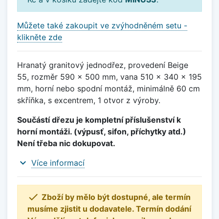
Můžete také zakoupit ve zvýhodněném setu -
klikněte zde
Hranatý granitový jednodřez, provedení Beige
55, rozměr 590 x 500 mm, vana 510 x 340 x 195
mm, horní nebo spodní montáž, minimálně 60 cm
skříňka, s excentrem, 1 otvor z výroby.
Součástí dřezu je kompletní příslušenství k
horní montáži. (výpusť, sifon, příchytky atd.)
Není třeba nic dokupovat.
expand_more
Více informací

Zboží by mělo být dostupné, ale termín
musíme zjistit u dodavatele. Termín dodání