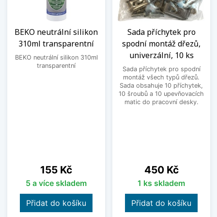
BEKO neutrální silikon
Sada příchytek pro
310ml transparentní
spodní montáž dřezů,
univerzální, 10 ks
BEKO neutrální silikon 310ml
transparentní
Sada příchytek pro spodní
montáž všech typů dřezů.
Sada obsahuje 10 příchytek,
10 šroubů a 10 upevňovacích
matic do pracovní desky.
Cena
Cena
155 Kč
450 Kč
5 a více skladem
1 ks skladem
Přidat do košíku
Přidat do košíku