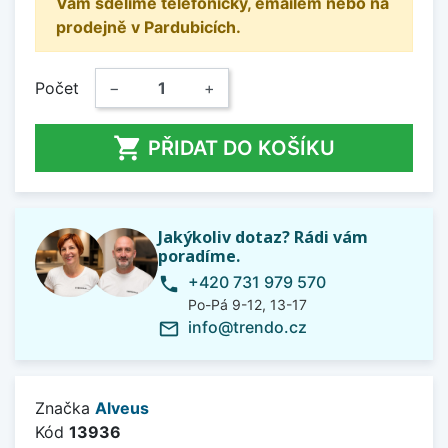
Vám sdělíme telefonicky, emailem nebo na
prodejně v Pardubicích.
Počet
−
+

PŘIDAT DO KOŠÍKU
Jakýkoliv dotaz? Rádi vám
poradíme.
+420 731 979 570
phone
Po-Pá 9-12, 13-17
info@trendo.cz
mail_outline
Značka
Alveus
Kód
13936