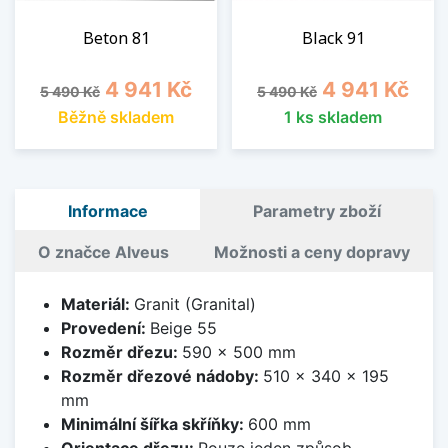
Beton 81
Black 91
Běžná cena
Cena
Běžná cena
Cena
4 941 Kč
4 941 Kč
5 490 Kč
5 490 Kč
Běžně skladem
1 ks skladem
Informace
Parametry zboží
O značce Alveus
Možnosti a ceny dopravy
Materiál:
Granit (Granital)
Provedení:
Beige 55
Rozměr dřezu:
590 x 500 mm
Rozměr dřezové nádoby:
510 x 340 x 195
mm
Minimální šířka skříňky:
600 mm