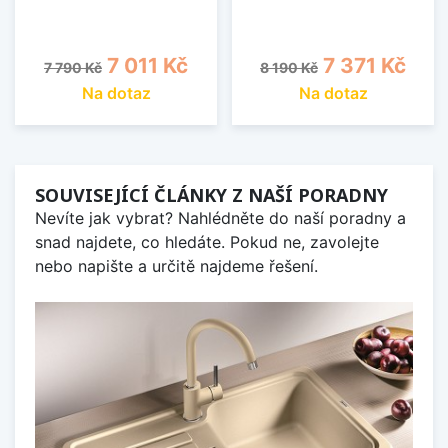
Běžná cena
Cena
Běžná cena
Cena
7 011 Kč
7 371 Kč
7 790 Kč
8 190 Kč
Na dotaz
Na dotaz
SOUVISEJÍCÍ ČLÁNKY Z NAŠÍ PORADNY
Nevíte jak vybrat? Nahlédněte do naší poradny a
snad najdete, co hledáte. Pokud ne, zavolejte
nebo napište a určitě najdeme řešení.