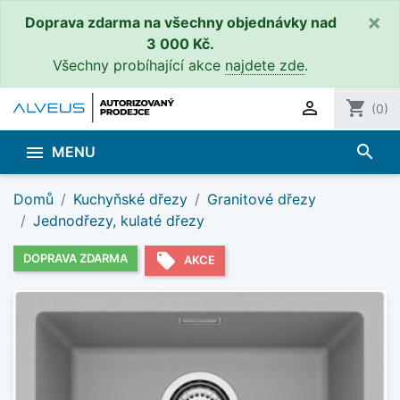
×
Doprava zdarma na všechny objednávky nad
3 000 Kč.
Všechny probíhající akce
najdete zde
.

shopping_cart
(0)
search

MENU
Domů
Kuchyňské dřezy
Granitové dřezy
Jednodřezy, kulaté dřezy
local_offer
DOPRAVA ZDARMA
AKCE