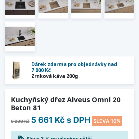
Dárek zdarma pro objednávky nad
7 000 Kč
Zrnková káva 200g
Kuchyňský dřez Alveus Omni 20
Beton 81
5 661 Kč
s DPH
SLEVA 10%
6 290 Kč
loyalty
Sleva 3 % na všechny větší