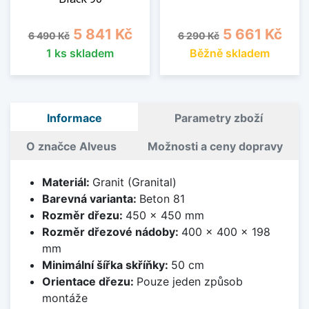
Běžná cena
Cena
Běžná cena
Cena
5 841 Kč
5 661 Kč
6 490 Kč
6 290 Kč
1 ks skladem
Běžně skladem
Informace
Parametry zboží
O značce Alveus
Možnosti a ceny dopravy
Materiál:
Granit (Granital)
Barevná varianta:
Beton 81
Rozměr dřezu:
450 x 450 mm
Rozměr dřezové nádoby:
400 x 400 x 198
mm
Minimální šířka skříňky:
50 cm
Orientace dřezu:
Pouze jeden způsob
montáže