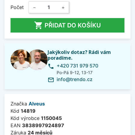
Počet
−
+

PŘIDAT DO KOŠÍKU
Jakýkoliv dotaz? Rádi vám
poradíme.
+420 731 979 570
phone
Po-Pá 9-12, 13-17
info@trendo.cz
mail_outline
Značka
Alveus
Kód
14819
Kód výrobce
1150045
EAN
3838997924897
Záruka
24 měsíců