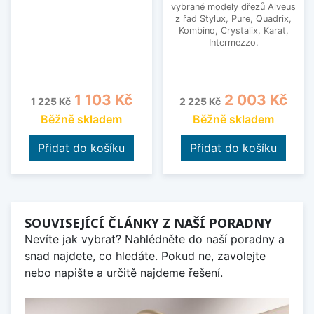
vybrané modely dřezů Alveus
z řad Stylux, Pure, Quadrix,
Kombino, Crystalix, Karat,
Intermezzo.
Běžná cena
Cena
Běžná cena
Cena
1 103 Kč
2 003 Kč
1 225 Kč
2 225 Kč
Běžně skladem
Běžně skladem
Přidat do košíku
Přidat do košíku
SOUVISEJÍCÍ ČLÁNKY Z NAŠÍ PORADNY
Nevíte jak vybrat? Nahlédněte do naší poradny a
snad najdete, co hledáte. Pokud ne, zavolejte
nebo napište a určitě najdeme řešení.