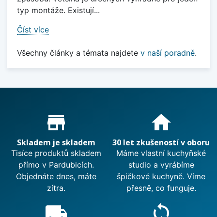
typ montáže. Existují...
Číst více
Všechny články a témata najdete
v naší poradně
.
Proč nakupovat u nás?
store_mall_directory
home
Skladem je skladem
30 let zkušeností v oboru
Tisíce produktů skladem
Máme vlastní kuchyňské
přímo v Pardubicích.
studio a vyrábíme
Objednáte dnes, máte
špičkové kuchyně. Víme
zítra.
přesně, co funguje.
local_shipping
sync