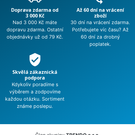
Doprava zdarma od
Až 60 dní na vrácení
3 000 Kč
zboží
Nad 3 000 Kč máte
30 dní na vrácení zdarma.
dopravu zdarma. Ostatní
Potřebujete víc času? Až
objednávky už od 79 Kč.
60 dní za drobný
poplatek.
verified_user
Skvělá zákaznická
podpora
Kdykoliv poradíme s
výběrem a zodpovíme
každou otázku. Sortiment
známe poslepu.