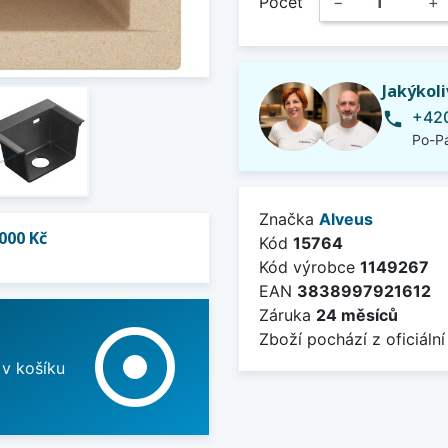
Počet
−
+
Jakýkol
+420
phone
Po-Pá
Značka
Alveus
000 Kč
Kód
15764
Kód výrobce
1149267
EAN
3838997921612
Záruka
24 měsíců
adjust
Zboží pochází z oficiální
 v košíku