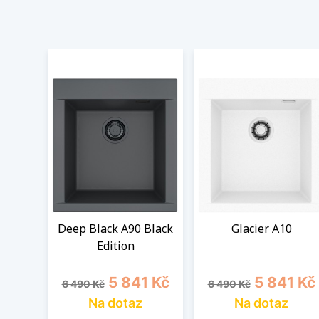
Deep Black A90 Black
Glacier A10
Edition
Běžná cena
Cena
Běžná cena
Cena
5 841 Kč
5 841 Kč
6 490 Kč
6 490 Kč
Na dotaz
Na dotaz