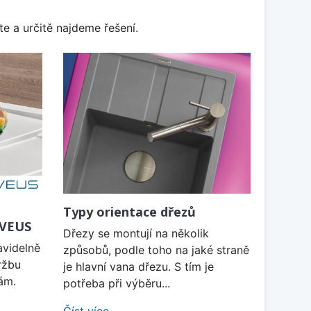
e a určitě najdeme řešení.
Typy orientace dřezů
LVEUS
Dřezy se montují na několik
avidelně
způsobů, podle toho na jaké straně
ržbu
je hlavní vana dřezu. S tím je
ám.
potřeba při výběru...
Číst více