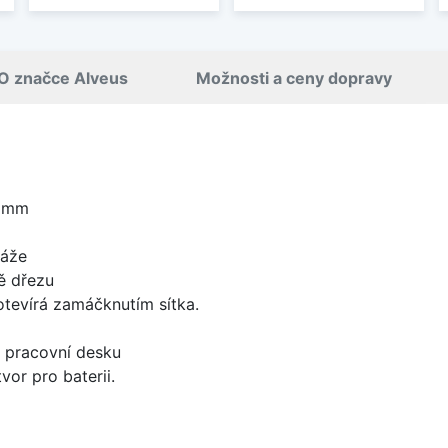
O značce Alveus
Možnosti a ceny dopravy
8 mm
táže
ě dřezu
 otevírá zamáčknutím sítka.
d pracovní desku
vor pro baterii.