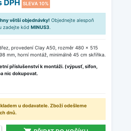
s DPH
SLEVA 10%
hny větší objednávky!
Objednejte alespoň
ku zadejte kód
MINUS3
.
dřez, provedení Clay A50, rozměr 480 x 515
8 mm, horní montáž, minimálně 45 cm skříňka.
tní příslušenství k montáži. (výpusť, sifon,
ba nic dokupovat.
 skladem u dodavatele. Zboží odešleme
ch dnů.