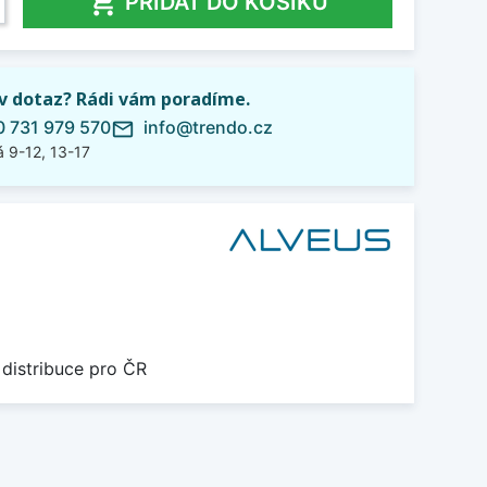

PŘIDAT DO KOŠÍKU
iv dotaz? Rádi vám poradíme.
 731 979 570
info@trendo.cz
mail_outline
 9-12, 13-17
 distribuce pro ČR