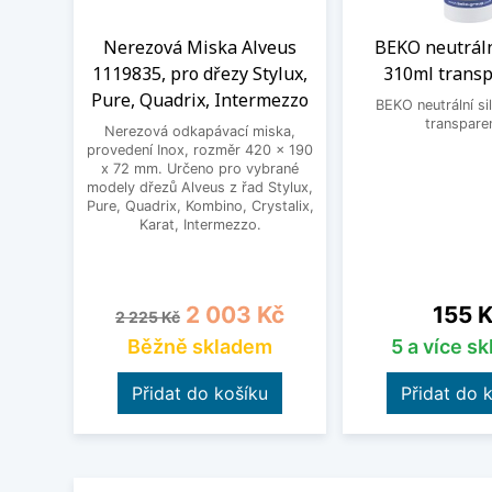
Nerezová Miska Alveus
BEKO neutráln
1119835, pro dřezy Stylux,
310ml transp
Pure, Quadrix, Intermezzo
BEKO neutrální si
transpare
Nerezová odkapávací miska,
provedení Inox, rozměr 420 x 190
x 72 mm. Určeno pro vybrané
modely dřezů Alveus z řad Stylux,
Pure, Quadrix, Kombino, Crystalix,
Karat, Intermezzo.
Běžná cena
Cena
Cena
2 003 Kč
155 
2 225 Kč
Běžně skladem
5 a více s
Přidat do košíku
Přidat do 