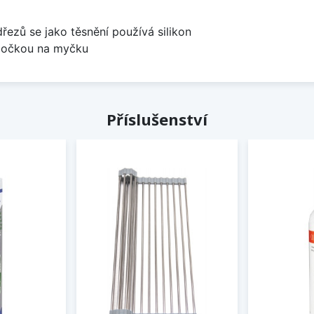
dřezů se jako těsnění používá silikon
odbočkou na myčku
Příslušenství