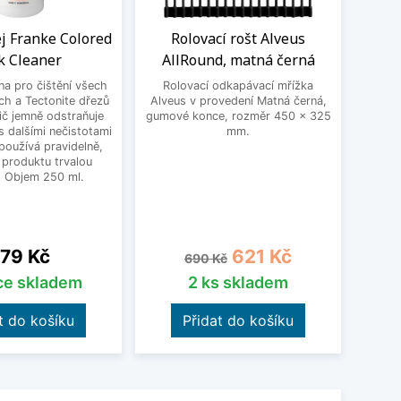
ej Franke Colored
Rolovací rošt Alveus
Flex
k Cleaner
AllRound, matná černá
Schoc
 na pro čištění všech
Rolovací odkapávací mřížka
Un
ch a Tectonite dřezů
Alveus v provedení Matná černá,
Schoc
ič jemně odstraňuje
gumové konce, rozměr 450 x 325
dře
 dalšími nečistotami
mm.
nastav
používá pravidelně,
vho
 produktu trvalou
přib
. Objem 250 ml.
čern
18
ena
Běžná cena
Cena
79 Kč
621 Kč
690 Kč
íce skladem
2 ks skladem
t do košíku
Přidat do košíku