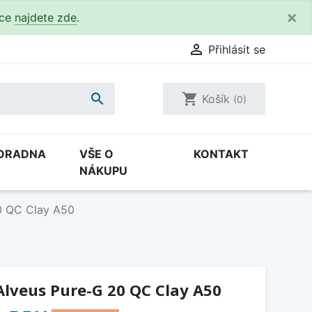
×
kce
najdete zde
.

Přihlásit se

shopping_cart
Košík
(0)
ORADNA
VŠE O
KONTAKT
NÁKUPU
0 QC Clay A50
lveus Pure-G 20 QC Clay A50