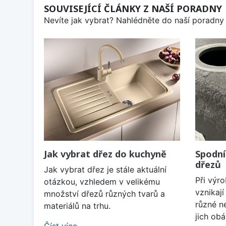
SOUVISEJÍCÍ ČLÁNKY Z NAŠÍ PORADNY
Nevíte jak vybrat? Nahlédněte do naší poradny 
Jak vybrat dřez do kuchyně
Spodní
dřezů
Jak vybrat dřez je stále aktuální
Při výr
otázkou, vzhledem v velikému
vznikaj
množství dřezů různých tvarů a
různé n
materiálů na trhu.
jich obá
Číst více