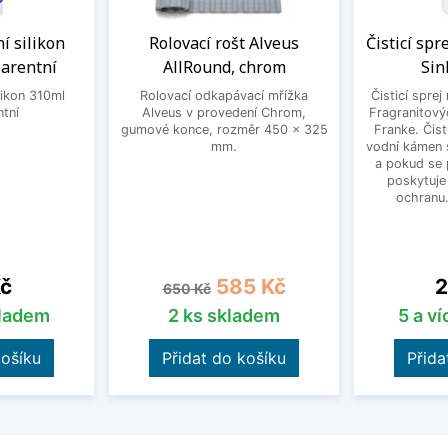
í silikon
Rolovací rošt Alveus
Čisticí spr
arentní
AllRound, chrom
Sin
likon 310ml
Rolovací odkapávací mřížka
Čisticí sprej
ntní
Alveus v provedení Chrom,
Fragranitový
gumové konce, rozměr 450 x 325
Franke. Čist
mm.
vodní kámen s
a pokud se 
poskytuje
ochranu
Běžná cena
Cena
C
Kč
585 Kč
2
650 Kč
kladem
2 ks skladem
5 a v
košíku
Přidat do košíku
Přida