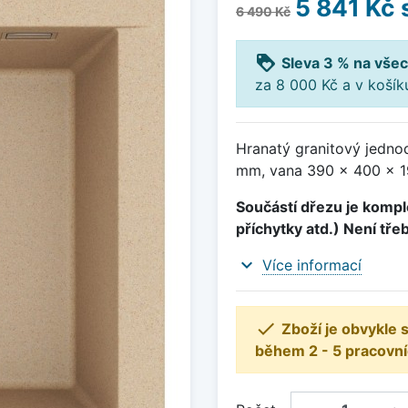
5 841 Kč
6 490 Kč
loyalty
Sleva 3 % na všec
za 8 000 Kč a v koší
Hranatý granitový jedno
mm, vana 390 x 400 x 19
Součástí dřezu je komple
příchytky atd.) Není tře
expand_more
Více informací

Zboží je obvykle
během 2 - 5 pracovní