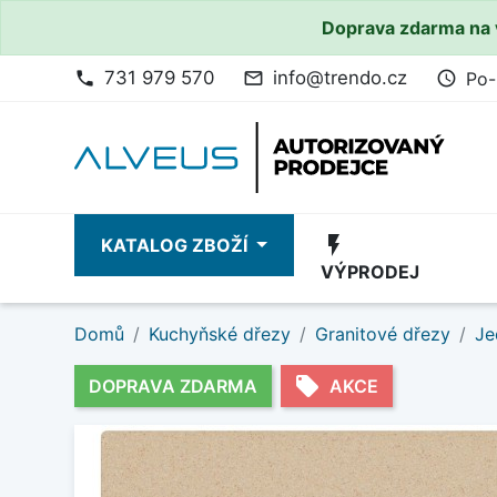
Doprava zdarma na 
731 979 570
info@trendo.cz
Po-
phone
mail_outline
access_time
flash_on
KATALOG ZBOŽÍ
VÝPRODEJ
Domů
Kuchyňské dřezy
Granitové dřezy
Je
local_offer
DOPRAVA ZDARMA
AKCE