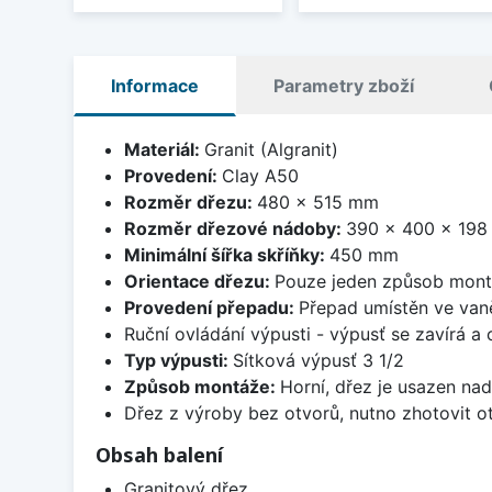
Informace
Parametry zboží
Materiál:
Granit (Algranit)
Provedení:
Clay A50
Rozměr dřezu:
480 x 515 mm
Rozměr dřezové nádoby:
390 x 400 x 19
Minimální šířka skříňky:
450 mm
Orientace dřezu:
Pouze jeden způsob mon
Provedení přepadu:
Přepad umístěn ve van
Ruční ovládání výpusti - výpusť se zavírá a
Typ výpusti:
Sítková výpusť 3 1/2
Způsob montáže:
Horní, dřez je usazen na
Dřez z výroby bez otvorů, nutno zhotovit ot
Obsah balení
Granitový dřez