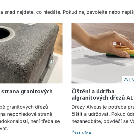
a snad najdete, co hledáte. Pokud ne, zavolejte nebo napišt
 strana granitových
Čištění a údržba
algranitových dřezů A
obě granitových dřezů
Dřezy Alveus je potřeba pr
í na nepohledové straně
čištit a udržovat. Pokud úd
edokonalosti, není třeba se
nezanedbáte, odvděčí se V
vat.
Číst více