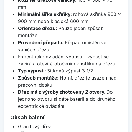
Rozměr dřezové vaničky:
105 x 300 x 70
mm
Minimální šířka skříňky:
rohová skříňka 900 x
900 mm nebo klasická 600 mm
Orientace dřezu:
Pouze jeden způsob
montáže
Provedení přepadu:
Přepad umístěn ve
vaničce dřezu
Excentrické ovládání výpusti - výpusť se
zavírá a otevírá otočením knoflíku na dřezu.
Typ výpusti:
Sítková výpusť 3 1/2
Způsob montáže:
Horní, dřez je usazen nad
pracovní desku
Dřez má z výroby zhotoveny 2 otvory.
Do
jednoho otvoru si dáte baterii a do druhého
excentrické ovládání.
Obsah balení
Granitový dřez