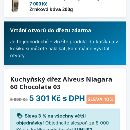
7 000 Kč
Zrnková káva 200g
Vrtání otvorů do dřezu zdarma
Je to jednoduché - vložíte produkt do košíku a v
košíku si můžete naklikat, kam máme vyvrtat
otvory.
Kuchyňský dřez Alveus Niagara
60 Chocolate 03
5 301 Kč
s DPH
SLEVA 10%
5 890 Kč
loyalty
Sleva 3 % na všechny větší
objednávky!
Objednejte alespoň za 8 000
Kč a v košíku zadejte kód
MINUS3
.