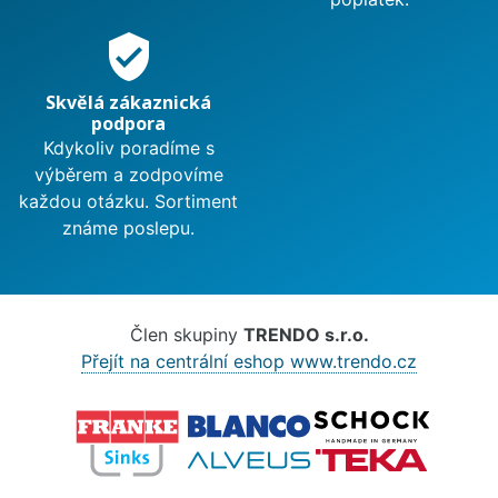
verified_user
Skvělá zákaznická
podpora
Kdykoliv poradíme s
výběrem a zodpovíme
každou otázku. Sortiment
známe poslepu.
Člen skupiny
TRENDO s.r.o.
Přejít na centrální eshop www.trendo.cz