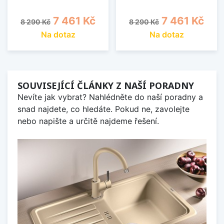
Běžná cena
Cena
Běžná cena
Cena
7 461 Kč
7 461 Kč
8 290 Kč
8 290 Kč
Na dotaz
Na dotaz
SOUVISEJÍCÍ ČLÁNKY Z NAŠÍ PORADNY
Nevíte jak vybrat? Nahlédněte do naší poradny a
snad najdete, co hledáte. Pokud ne, zavolejte
nebo napište a určitě najdeme řešení.