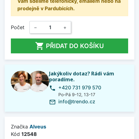
Vám sdělíme telefonicky, emailem nebo na
prodejně v Pardubicích.
Počet
−
+

PŘIDAT DO KOŠÍKU
Jakýkoliv dotaz? Rádi vám
poradíme.
+420 731 979 570
phone
Po-Pá 9-12, 13-17
info@trendo.cz
mail_outline
Značka
Alveus
Kód
12548