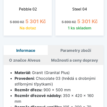
Pebble 02
Steel 04
Běžná cena
Cena
Běžná cena
Cena
5 301 Kč
5 301 Kč
5 890 Kč
5 890 Kč
Na dotaz
1 ks skladem
Informace
Parametry zboží
O značce Alveus
Možnosti a ceny dopravy
Materiál:
Granit (Granital Plus)
Provedení:
Chocolate 03 (hnědá s drobnými
stříbrnými třpytkami)
Rozměr dřezu:
900 x 500 mm
Rozměr dřezové nádoby:
350 x 420 x 160
mm