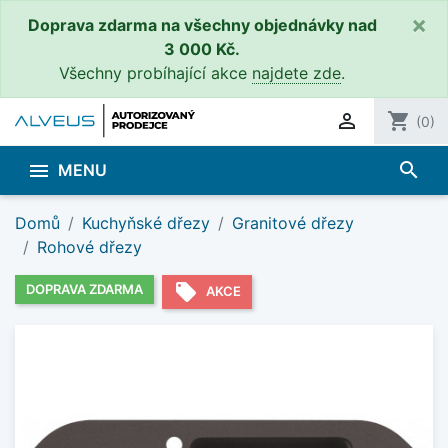
×
Doprava zdarma na všechny objednávky nad
3 000 Kč.
Všechny probíhající akce
najdete zde
.

shopping_cart
(0)
search

MENU
Domů
Kuchyňské dřezy
Granitové dřezy
Rohové dřezy
local_offer
DOPRAVA ZDARMA
AKCE