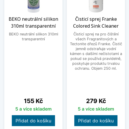
BEKO neutrální silikon
Čisticí sprej Franke
310ml transparentní
Colored Sink Cleaner
BEKO neutrální silikon 310ml
Čisticí sprej na pro čištění
transparentní
všech Fragranitových a
Tectonite dřezů Franke. Čistič
jemně odstraňuje vodní
kámen s dalšími nečistotami a
pokud se používá pravidelně,
poskytuje produktu trvalou
ochranu. Objem 250 ml.
Cena
Cena
155 Kč
279 Kč
5 a více skladem
5 a více skladem
Přidat do košíku
Přidat do košíku