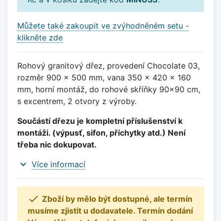
Můžete také zakoupit ve zvýhodněném setu -
klikněte zde
Rohový granitový dřez, provedení Chocolate 03,
rozměr 900 x 500 mm, vana 350 x 420 x 160
mm, horní montáž, do rohové skříňky 90x90 cm,
s excentrem, 2 otvory z výroby.
Součástí dřezu je kompletní příslušenství k
montáži. (výpusť, sifon, příchytky atd.) Není
třeba nic dokupovat.
expand_more
Více informací

Zboží by mělo být dostupné, ale termín
musíme zjistit u dodavatele. Termín dodání