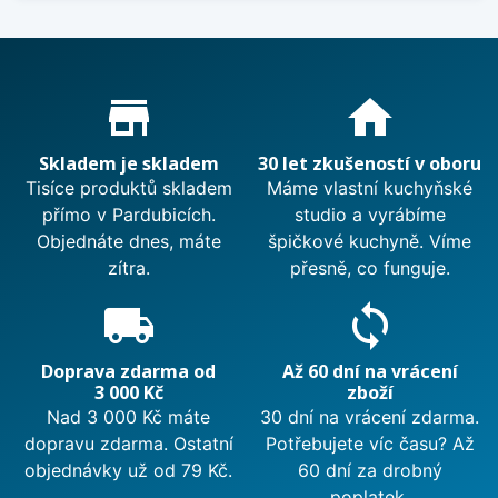
Proč nakupovat u nás?
store_mall_directory
home
Skladem je skladem
30 let zkušeností v oboru
Tisíce produktů skladem
Máme vlastní kuchyňské
přímo v Pardubicích.
studio a vyrábíme
Objednáte dnes, máte
špičkové kuchyně. Víme
zítra.
přesně, co funguje.
local_shipping
sync
Doprava zdarma od
Až 60 dní na vrácení
3 000 Kč
zboží
Nad 3 000 Kč máte
30 dní na vrácení zdarma.
dopravu zdarma. Ostatní
Potřebujete víc času? Až
objednávky už od 79 Kč.
60 dní za drobný
poplatek.