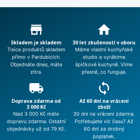
Proč nakupovat u nás?
store_mall_directory
home
Skladem je skladem
30 let zkušeností v oboru
Tisíce produktů skladem
Máme vlastní kuchyňské
přímo v Pardubicích.
studio a vyrábíme
Objednáte dnes, máte
špičkové kuchyně. Víme
zítra.
přesně, co funguje.
local_shipping
sync
Doprava zdarma od
Až 60 dní na vrácení
3 000 Kč
zboží
Nad 3 000 Kč máte
30 dní na vrácení zdarma.
dopravu zdarma. Ostatní
Potřebujete víc času? Až
objednávky už od 79 Kč.
60 dní za drobný
poplatek.