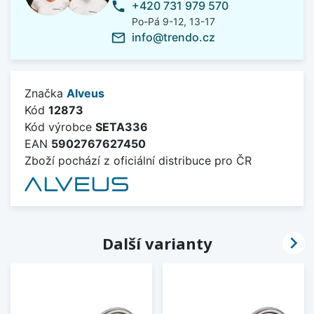
+420 731 979 570
phone
Po-Pá 9-12, 13-17
info@trendo.cz
mail_outline
Značka
Alveus
Kód
12873
Kód výrobce
SETA336
EAN
5902767627450
Zboží pochází z oficiální distribuce pro ČR

Další varianty