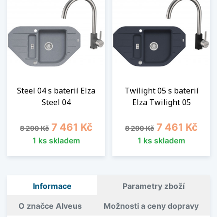
Steel 04 s baterií Elza
Twilight 05 s baterií
Steel 04
Elza Twilight 05
Běžná cena
Cena
Běžná cena
Cena
7 461 Kč
7 461 Kč
8 290 Kč
8 290 Kč
1 ks skladem
1 ks skladem
Informace
Parametry zboží
O značce Alveus
Možnosti a ceny dopravy