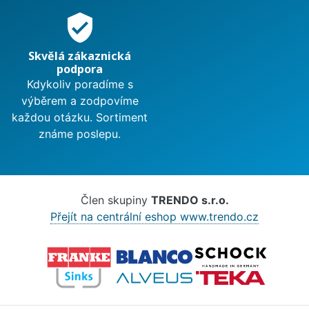
verified_user
Skvělá zákaznická
podpora
Kdykoliv poradíme s
výběrem a zodpovíme
každou otázku. Sortiment
známe poslepu.
Člen skupiny
TRENDO s.r.o.
Přejít na centrální eshop www.trendo.cz