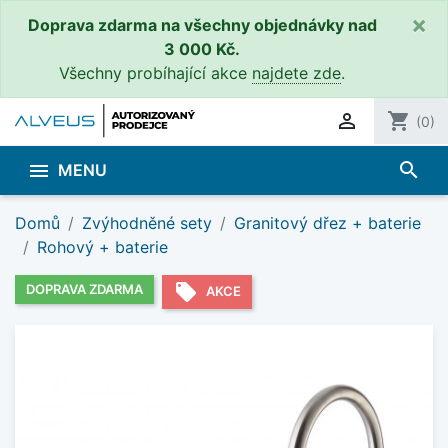
×
Doprava zdarma na všechny objednávky nad
3 000 Kč.
Všechny probíhající akce
najdete zde
.

shopping_cart
(0)
search

MENU
Domů
Zvýhodněné sety
Granitový dřez + baterie
Rohový + baterie
local_offer
DOPRAVA ZDARMA
AKCE