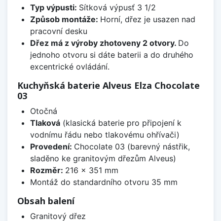
Typ výpusti:
Sítková výpusť 3 1/2
Způsob montáže:
Horní, dřez je usazen nad
pracovní desku
Dřez má z výroby zhotoveny 2 otvory.
Do
jednoho otvoru si dáte baterii a do druhého
excentrické ovládání.
Kuchyňská baterie Alveus Elza Chocolate
03
Otočná
Tlaková
(klasická baterie pro připojení k
vodnímu řádu nebo tlakovému ohřívači)
Provedení:
Chocolate 03 (barevný nástřik,
sladěno ke granitovým dřezům Alveus)
Rozměr:
216 x 351 mm
Montáž do standardního otvoru 35 mm
Obsah balení
Granitový dřez