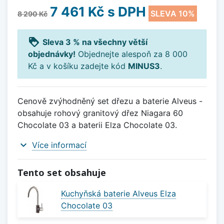
7 461 Kč
s DPH
SLEVA 10%
8 290 Kč
loyalty
Sleva 3 % na všechny větší
objednávky!
Objednejte alespoň za 8 000
Kč a v košíku zadejte kód
MINUS3
.
Cenově zvýhodněný set dřezu a baterie Alveus -
obsahuje rohový granitový dřez Niagara 60
Chocolate 03 a baterii Elza Chocolate 03.
expand_more
Více informací
Tento set obsahuje
Kuchyňská baterie Alveus Elza
Chocolate 03