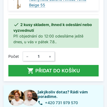
Beige 55

2 kusy skladem, ihned k odeslání nebo
vyzvednutí
Při objednání do 12:00 odesíláme ještě
dnes, u vás v pátek 7.8..
Počet
−
+

PŘIDAT DO KOŠÍKU
Jakýkoliv dotaz? Rádi vám
poradíme.
+420 731 979 570
phone