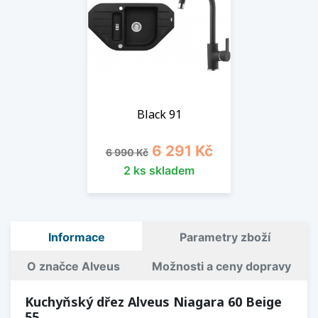
Black 91
Běžná cena
Cena
6 291 Kč
6 990 Kč
2 ks skladem
Informace
Parametry zboží
O značce Alveus
Možnosti a ceny dopravy
Kuchyňský dřez Alveus Niagara 60 Beige
55