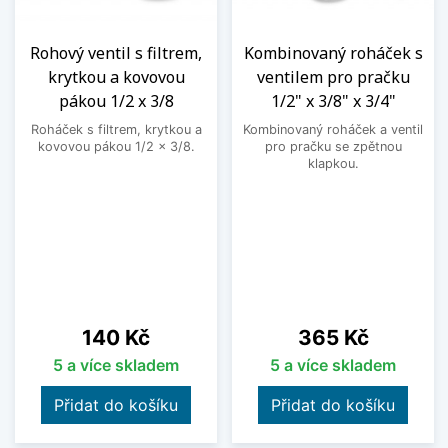
Rohový ventil s filtrem,
Kombinovaný roháček s
krytkou a kovovou
ventilem pro pračku
pákou 1/2 x 3/8
1/2" x 3/8" x 3/4"
Roháček s filtrem, krytkou a
Kombinovaný roháček a ventil
kovovou pákou 1/2 x 3/8.
pro pračku se zpětnou
klapkou.
Cena
Cena
140 Kč
365 Kč
5 a více skladem
5 a více skladem
Přidat do košíku
Přidat do košíku