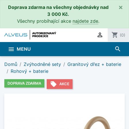
×
Doprava zdarma na všechny objednávky nad
3 000 Kč.
Všechny probíhající akce
najdete zde
.

shopping_cart
(0)
search

MENU
Domů
Zvýhodněné sety
Granitový dřez + baterie
Rohový + baterie
local_offer
DOPRAVA ZDARMA
AKCE