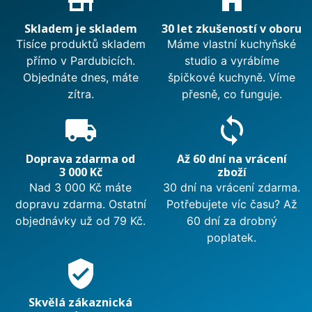
Skladem je skladem
30 let zkušeností v oboru
Tisíce produktů skladem
Máme vlastní kuchyňské
přímo v Pardubicích.
studio a vyrábíme
Objednáte dnes, máte
špičkové kuchyně. Víme
zítra.
přesně, co funguje.
local_shipping
sync
Doprava zdarma od
Až 60 dní na vrácení
3 000 Kč
zboží
Nad 3 000 Kč máte
30 dní na vrácení zdarma.
dopravu zdarma. Ostatní
Potřebujete víc času? Až
objednávky už od 79 Kč.
60 dní za drobný
poplatek.
verified_user
Skvělá zákaznická