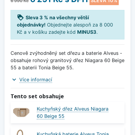
SLEVA 10%
6 990 Kč
loyalty
Sleva 3 % na všechny větší
objednávky!
Objednejte alespoň za 8 000
Kč a v košíku zadejte kód
MINUS3
.
Cenově zvýhodněný set dřezu a baterie Alveus -
obsahuje rohový granitový dřez Niagara 60 Beige
55 a baterii Tonia Beige 55.
expand_more
Více informací
Tento set obsahuje
Kuchyňský dřez Alveus Niagara
60 Beige 55
Kuchyňská baterie Alveus Tonia