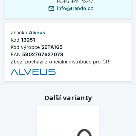
Po-Pá 9-12, 13-17
info@trendo.cz
mail_outline
Značka
Alveus
Kód
13251
Kód výrobce
SETA165
EAN
5902767627078
Zboží pochází z oficiální distribuce pro ČR
Další varianty