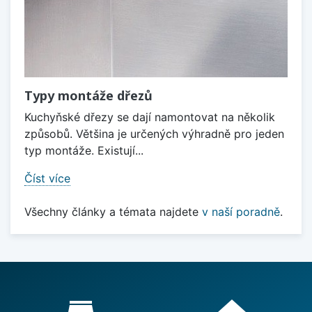
Typy montáže dřezů
Kuchyňské dřezy se dají namontovat na několik
způsobů. Většina je určených výhradně pro jeden
typ montáže. Existují...
Číst více
Všechny články a témata najdete
v naší poradně
.
Proč nakupovat u nás?
store_mall_directory
home