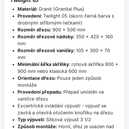
Twilight 05
Materiál:
Granit (Granital Plus)
Provedení:
Twilight 05 (skoro černá barva s
drobnými stříbrnými tečkami)
Rozměr dřezu:
900 x 500 mm
Rozměr dřezové nádoby:
350 x 420 x 160
mm
Rozměr dřezové vaničky:
105 x 300 x 70
mm
Minimální šířka skříňky:
rohová skříňka 900 x
900 mm nebo klasická 600 mm
Orientace dřezu:
Pouze jeden způsob
montáže
Provedení přepadu:
Přepad umístěn ve
vaničce dřezu
Excentrické ovládání výpusti - výpusť se
zavírá a otevírá otočením knoflíku na dřezu.
Typ výpusti:
Sítková výpusť 3 1/2
Způsob montáže:
Horní, dřez je usazen nad