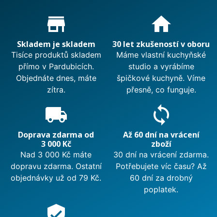
Proč nakupovat u nás?
store_mall_directory
home
Skladem je skladem
30 let zkušeností v oboru
Tisíce produktů skladem
Máme vlastní kuchyňské
přímo v Pardubicích.
studio a vyrábíme
Objednáte dnes, máte
špičkové kuchyně. Víme
zítra.
přesně, co funguje.
local_shipping
sync
Doprava zdarma od
Až 60 dní na vrácení
3 000 Kč
zboží
Nad 3 000 Kč máte
30 dní na vrácení zdarma.
dopravu zdarma. Ostatní
Potřebujete víc času? Až
objednávky už od 79 Kč.
60 dní za drobný
poplatek.
verified_user