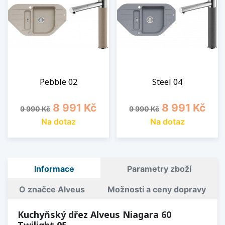
Pebble 02
Steel 04
Běžná cena
Cena
Běžná cena
Cena
8 991 Kč
8 991 Kč
9 990 Kč
9 990 Kč
Na dotaz
Na dotaz
Informace
Parametry zboží
O značce Alveus
Možnosti a ceny dopravy
Kuchyňský dřez Alveus Niagara 60