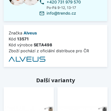
+420 731 979 570
phone
Po-Pá 9-12, 13-17
info@trendo.cz
mail_outline
Značka
Alveus
Kód
13571
Kód výrobce
SETA498
Zboží pochází z oficiální distribuce pro ČR
Další varianty