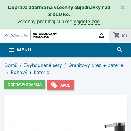
×
Doprava zdarma na všechny objednávky nad
3 000 Kč.
Všechny probíhající akce
najdete zde
.

shopping_cart
(0)
search

MENU
Domů
Zvýhodněné sety
Granitový dřez + baterie
Rohový + baterie
local_offer
DOPRAVA ZDARMA
AKCE