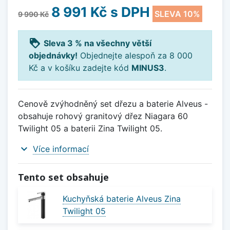
8 991 Kč
s DPH
SLEVA 10%
9 990 Kč
loyalty
Sleva 3 % na všechny větší
objednávky!
Objednejte alespoň za 8 000
Kč a v košíku zadejte kód
MINUS3
.
Cenově zvýhodněný set dřezu a baterie Alveus -
obsahuje rohový granitový dřez Niagara 60
Twilight 05 a baterii Zina Twilight 05.
expand_more
Více informací
Tento set obsahuje
Kuchyňská baterie Alveus Zina
Twilight 05