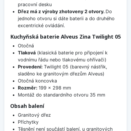
pracovní desku
Dřez má z výroby zhotoveny 2 otvory.
Do
jednoho otvoru si dáte baterii a do druhého
excentrické ovládání.
Kuchyňská baterie Alveus Zina Twilight 05
Otočná
Tlaková
(klasická baterie pro připojení k
vodnímu řádu nebo tlakovému ohřívači)
Provedení:
Twilight 05 (barevný nástřik,
sladěno ke granitovým dřezům Alveus)
Otočná koncovka
Rozměr:
199 x 298 mm
Montáž do standardního otvoru 35 mm
Obsah balení
Granitový dřez
Příchytky
Těsnění není součástí balení, u granitových