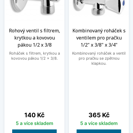
Rohový ventil s filtrem,
Kombinovaný roháček s
krytkou a kovovou
ventilem pro pračku
pákou 1/2 x 3/8
1/2" x 3/8" x 3/4"
Roháček s filtrem, krytkou a
Kombinovaný roháček a ventil
kovovou pákou 1/2 x 3/8.
pro pračku se zpětnou
klapkou.
Cena
Cena
140 Kč
365 Kč
5 a více skladem
5 a více skladem