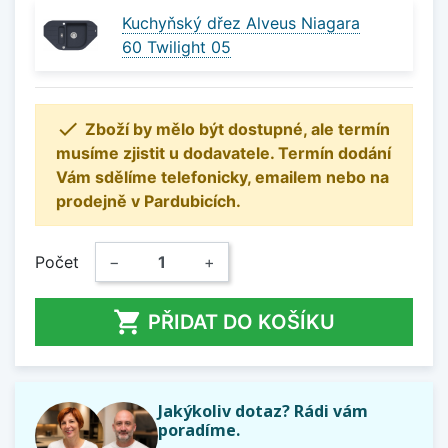
Kuchyňský dřez Alveus Niagara
60 Twilight 05

Zboží by mělo být dostupné, ale termín
musíme zjistit u dodavatele. Termín dodání
Vám sdělíme telefonicky, emailem nebo na
prodejně v Pardubicích.
Počet
−
+

PŘIDAT DO KOŠÍKU
Jakýkoliv dotaz? Rádi vám
poradíme.