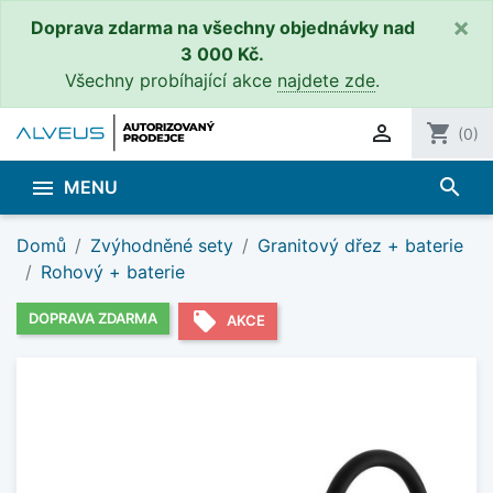
×
Doprava zdarma na všechny objednávky nad
3 000 Kč.
Všechny probíhající akce
najdete zde
.

shopping_cart
(0)
search

MENU
Domů
Zvýhodněné sety
Granitový dřez + baterie
Rohový + baterie
local_offer
DOPRAVA ZDARMA
AKCE