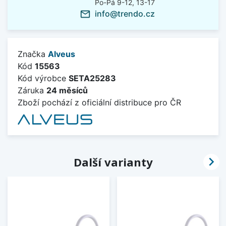
Po-Pá 9-12, 13-17
info@trendo.cz
mail_outline
Značka
Alveus
Kód
15563
Kód výrobce
SETA25283
Záruka
24 měsíců
Zboží pochází z oficiální distribuce pro ČR

Další varianty