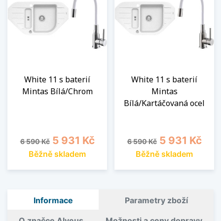
White 11 s baterií
White 11 s baterií
Mintas Bílá/Chrom
Mintas
Bílá/Kartáčovaná ocel
Běžná cena
Cena
Běžná cena
Cena
5 931 Kč
5 931 Kč
6 590 Kč
6 590 Kč
Běžně skladem
Běžně skladem
Informace
Parametry zboží
O značce Alveus
Možnosti a ceny dopravy