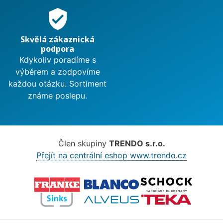
verified_user
Skvělá zákaznická
podpora
Kdykoliv poradíme s
výběrem a zodpovíme
každou otázku. Sortiment
známe poslepu.
Člen skupiny
TRENDO s.r.o.
Přejít na centrální eshop www.trendo.cz