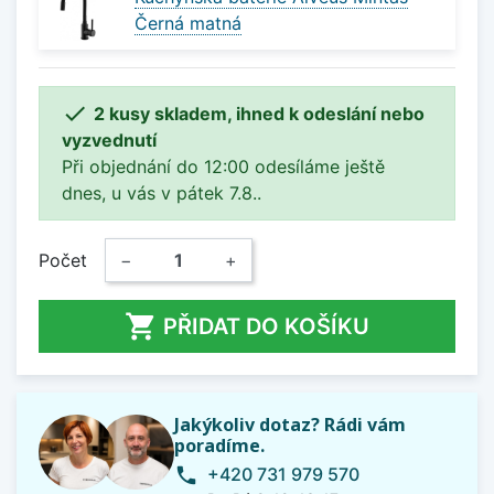
Černá matná

2 kusy skladem, ihned k odeslání nebo
vyzvednutí
Při objednání do 12:00 odesíláme ještě
dnes, u vás v pátek 7.8..
Počet
−
+

PŘIDAT DO KOŠÍKU
Jakýkoliv dotaz? Rádi vám
poradíme.
+420 731 979 570
phone