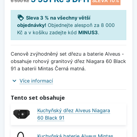
SLEVA 10%
6 590 Kč
loyalty
Sleva 3 % na všechny větší
objednávky!
Objednejte alespoň za 8 000
Kč a v košíku zadejte kód
MINUS3
.
Cenově zvýhodněný set dřezu a baterie Alveus -
obsahuje rohový granitový dřez Niagara 60 Black
91 a baterii Mintas Černá matná.
expand_more
Více informací
Tento set obsahuje
Kuchyňský dřez Alveus Niagara
60 Black 91
Kuchyňská baterie Alveus Mintas