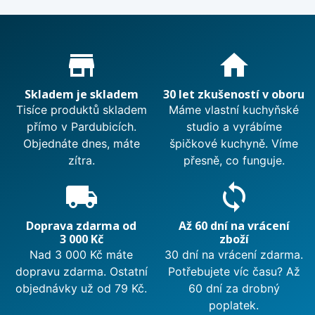
Proč nakupovat u nás?
store_mall_directory
home
Skladem je skladem
30 let zkušeností v oboru
Tisíce produktů skladem
Máme vlastní kuchyňské
přímo v Pardubicích.
studio a vyrábíme
Objednáte dnes, máte
špičkové kuchyně. Víme
zítra.
přesně, co funguje.
local_shipping
sync
Doprava zdarma od
Až 60 dní na vrácení
3 000 Kč
zboží
Nad 3 000 Kč máte
30 dní na vrácení zdarma.
dopravu zdarma. Ostatní
Potřebujete víc času? Až
objednávky už od 79 Kč.
60 dní za drobný
poplatek.