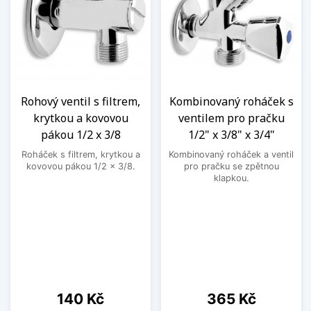
Rohový ventil s filtrem,
Kombinovaný roháček s
krytkou a kovovou
ventilem pro pračku
pákou 1/2 x 3/8
1/2" x 3/8" x 3/4"
Roháček s filtrem, krytkou a
Kombinovaný roháček a ventil
kovovou pákou 1/2 x 3/8.
pro pračku se zpětnou
klapkou.
Cena
Cena
140 Kč
365 Kč