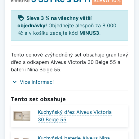
SLEVA 10%
5 990 Kč
loyalty
Sleva 3 % na všechny větší
objednávky!
Objednejte alespoň za 8 000
Kč a v košíku zadejte kód
MINUS3
.
Tento cenově zvýhodněný set obsahuje granitový
dřez s odkapem Alveus Victoria 30 Beige 55 a
baterii Nina Beige 55.
expand_more
Více informací
Tento set obsahuje
Kuchyňský dřez Alveus Victoria
30 Beige 55
Kuchyňská baterie Alveus Nina