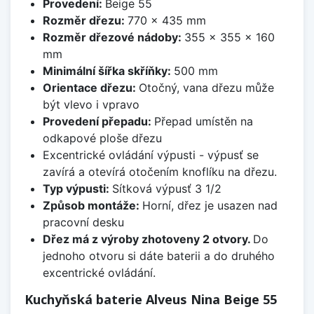
Provedení:
Beige 55
Rozměr dřezu:
770 x 435 mm
Rozměr dřezové nádoby:
355 x 355 x 160
mm
Minimální šířka skříňky:
500 mm
Orientace dřezu:
Otočný, vana dřezu může
být vlevo i vpravo
Provedení přepadu:
Přepad umístěn na
odkapové ploše dřezu
Excentrické ovládání výpusti - výpusť se
zavírá a otevírá otočením knoflíku na dřezu.
Typ výpusti:
Sítková výpusť 3 1/2
Způsob montáže:
Horní, dřez je usazen nad
pracovní desku
Dřez má z výroby zhotoveny 2 otvory.
Do
jednoho otvoru si dáte baterii a do druhého
excentrické ovládání.
Kuchyňská baterie Alveus Nina Beige 55