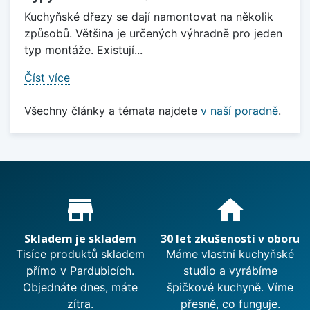
Kuchyňské dřezy se dají namontovat na několik
způsobů. Většina je určených výhradně pro jeden
typ montáže. Existují...
Číst více
Všechny články a témata najdete
v naší poradně
.
Proč nakupovat u nás?
store_mall_directory
home
Skladem je skladem
30 let zkušeností v oboru
Tisíce produktů skladem
Máme vlastní kuchyňské
přímo v Pardubicích.
studio a vyrábíme
Objednáte dnes, máte
špičkové kuchyně. Víme
zítra.
přesně, co funguje.