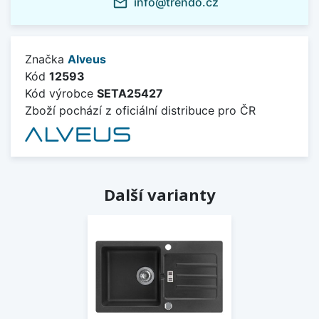
info@trendo.cz
mail_outline
Značka
Alveus
Kód
12593
Kód výrobce
SETA25427
Zboží pochází z oficiální distribuce pro ČR
Další varianty