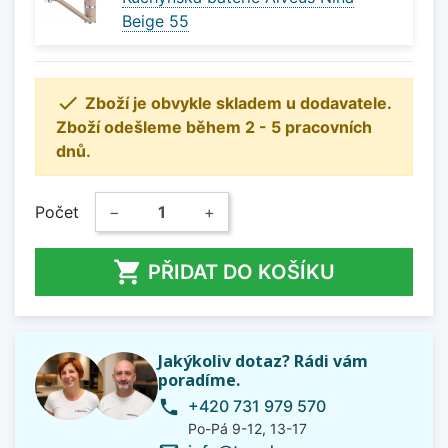
Beige 55

Zboží je obvykle skladem u dodavatele.
Zboží odešleme během 2 - 5 pracovních
dnů.
Počet
−
+

PŘIDAT DO KOŠÍKU
Jakýkoliv dotaz? Rádi vám
poradíme.
+420 731 979 570
phone
Po-Pá 9-12, 13-17