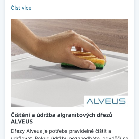
Číst více
Čištění a údržba algranitových dřezů
ALVEUS
Dřezy Alveus je potřeba pravidelně čištit a
udržovat. Pokud údržbu nezanedbáte, odvděčí se