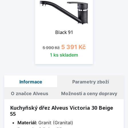
Black 91
Běžná cena
Cena
5 391 Kč
5 990 Kč
1 ks skladem
Informace
Parametry zboží
O značce Alveus
Možnosti a ceny dopravy
Kuchyňský dřez Alveus Victoria 30 Beige
55
Materiál:
Granit (Granital)