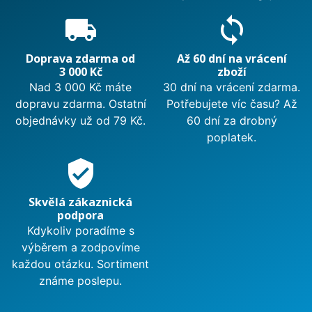
local_shipping
sync
Doprava zdarma od
Až 60 dní na vrácení
3 000 Kč
zboží
Nad 3 000 Kč máte
30 dní na vrácení zdarma.
dopravu zdarma. Ostatní
Potřebujete víc času? Až
objednávky už od 79 Kč.
60 dní za drobný
poplatek.
verified_user
Skvělá zákaznická
podpora
Kdykoliv poradíme s
výběrem a zodpovíme
každou otázku. Sortiment
známe poslepu.