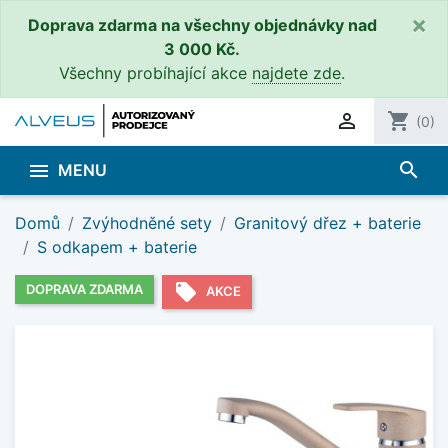
×
Doprava zdarma na všechny objednávky nad
3 000 Kč.
Všechny probíhající akce
najdete zde
.

shopping_cart
(0)
search

MENU
Domů
Zvýhodněné sety
Granitový dřez + baterie
S odkapem + baterie
local_offer
DOPRAVA ZDARMA
AKCE