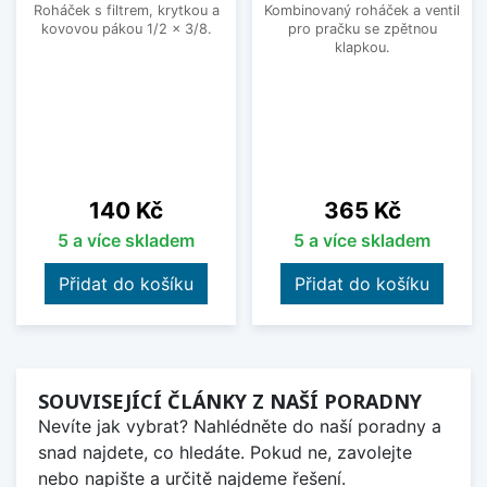
Roháček s filtrem, krytkou a
Kombinovaný roháček a ventil
kovovou pákou 1/2 x 3/8.
pro pračku se zpětnou
klapkou.
Cena
Cena
140 Kč
365 Kč
5 a více skladem
5 a více skladem
Přidat do košíku
Přidat do košíku
SOUVISEJÍCÍ ČLÁNKY Z NAŠÍ PORADNY
Nevíte jak vybrat? Nahlédněte do naší poradny a
snad najdete, co hledáte. Pokud ne, zavolejte
nebo napište a určitě najdeme řešení.