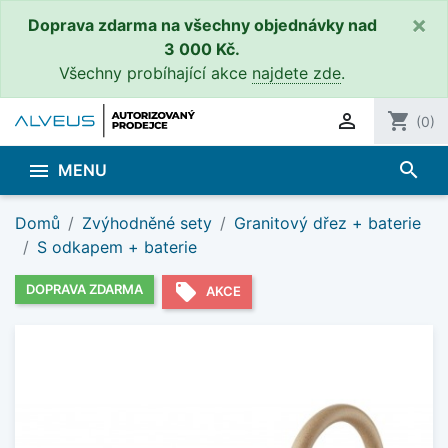
×
Doprava zdarma na všechny objednávky nad
3 000 Kč.
Všechny probíhající akce
najdete zde
.

shopping_cart
(0)
search

MENU
Domů
Zvýhodněné sety
Granitový dřez + baterie
S odkapem + baterie
local_offer
DOPRAVA ZDARMA
AKCE