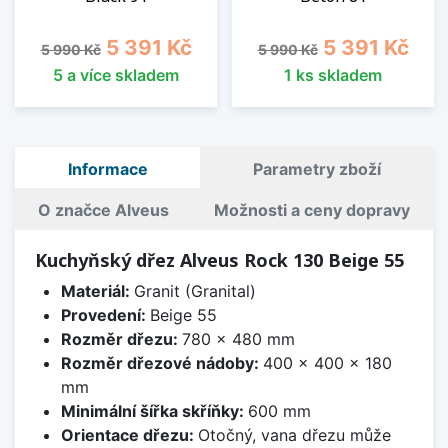
Běžná cena
Cena
Běžná cena
Cena
5 391 Kč
5 391 Kč
5 990 Kč
5 990 Kč
5 a více skladem
1 ks skladem
Informace
Parametry zboží
O značce Alveus
Možnosti a ceny dopravy
Kuchyňský dřez Alveus Rock 130 Beige 55
Materiál:
Granit (Granital)
Provedení:
Beige 55
Rozměr dřezu:
780 x 480 mm
Rozměr dřezové nádoby:
400 x 400 x 180
mm
Minimální šířka skříňky:
600 mm
Orientace dřezu:
Otočný, vana dřezu může