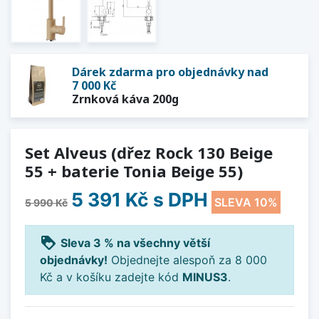
Dárek zdarma pro objednávky nad
7 000 Kč
Zrnková káva 200g
Set Alveus (dřez Rock 130 Beige
55 + baterie Tonia Beige 55)
5 391 Kč
s DPH
SLEVA 10%
5 990 Kč
loyalty
Sleva 3 % na všechny větší
objednávky!
Objednejte alespoň za 8 000
Kč a v košíku zadejte kód
MINUS3
.