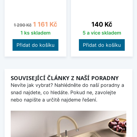
Běžná cena
Cena
Cena
1 161 Kč
140 Kč
1 290 Kč
1 ks skladem
5 a více skladem
Přidat do košíku
Přidat do košíku
SOUVISEJÍCÍ ČLÁNKY Z NAŠÍ PORADNY
Nevíte jak vybrat? Nahlédněte do naší poradny a
snad najdete, co hledáte. Pokud ne, zavolejte
nebo napište a určitě najdeme řešení.