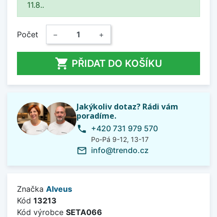
11.8..
Počet
−
+

PŘIDAT DO KOŠÍKU
Jakýkoliv dotaz? Rádi vám
poradíme.
+420 731 979 570
phone
Po-Pá 9-12, 13-17
info@trendo.cz
mail_outline
Značka
Alveus
Kód
13213
Kód výrobce
SETA066