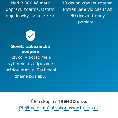
Nad 3 000 Kč máte
30 dní na vrácení zdarma.
dopravu zdarma. Ostatní
Potřebujete víc času? Až
objednávky už od 79 Kč.
60 dní za drobný
poplatek.
verified_user
Skvělá zákaznická
podpora
Kdykoliv poradíme s
výběrem a zodpovíme
každou otázku. Sortiment
známe poslepu.
Člen skupiny
TRENDO s.r.o.
Přejít na centrální eshop www.trendo.cz