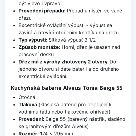
být vlevo i vpravo
Provedení přepadu:
Přepad umístěn ve vaně
dřezu
Excentrické ovládání výpusti - výpusť se
zavírá a otevírá otočením knoflíku na dřezu.
Typ výpusti:
Sítková výpusť 3 1/2
Způsob montáže:
Horní, dřez je usazen nad
pracovní desku
Dřez má z výroby zhotoveny 2 otvory.
Do
jednoho otvoru si dáte baterii a do druhého
excentrické ovládání.
Kuchyňská baterie Alveus Tonia Beige 55
Otočná
Tlaková
(klasická baterie pro připojení k
vodnímu řádu nebo tlakovému ohřívači)
Provedení:
Beige 55 (barevný nástřik, sladěno
ke granitovým dřezům Alveus)
Rozměr:
174 x 295 mm