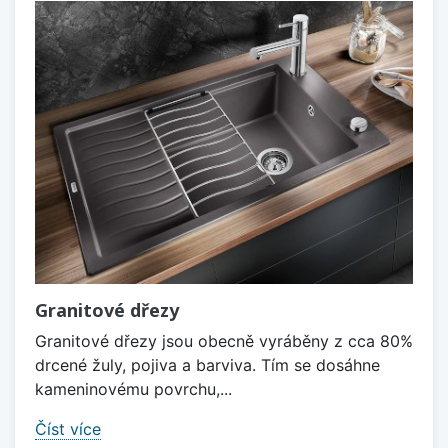
Granitové dřezy
Granitové dřezy jsou obecně vyráběny z cca 80%
drcené žuly, pojiva a barviva. Tím se dosáhne
kameninovému povrchu,...
Číst více