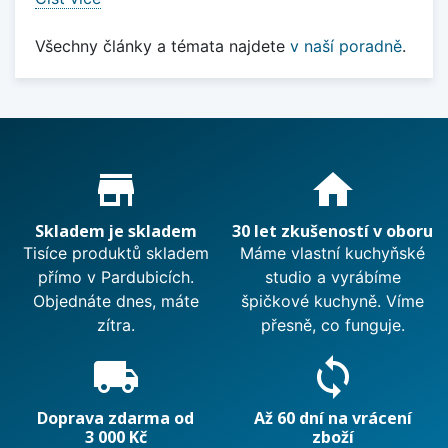
Všechny články a témata najdete
v naší poradně
.
Proč nakupovat u nás?
store_mall_directory
home
Skladem je skladem
30 let zkušeností v oboru
Tisíce produktů skladem
Máme vlastní kuchyňské
přímo v Pardubicích.
studio a vyrábíme
Objednáte dnes, máte
špičkové kuchyně. Víme
zítra.
přesně, co funguje.
local_shipping
sync
Doprava zdarma od
Až 60 dní na vrácení
3 000 Kč
zboží