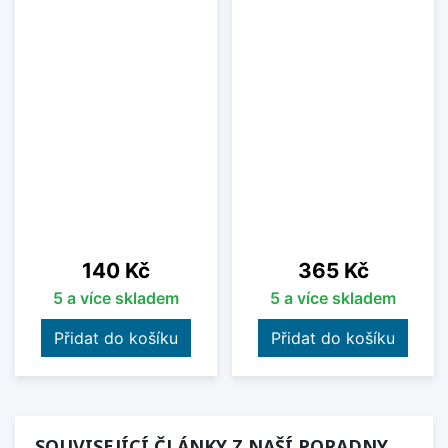
Cena
Cena
140 Kč
365 Kč
5 a více skladem
5 a více skladem
Přidat do košíku
Přidat do košíku
SOUVISEJÍCÍ ČLÁNKY Z NAŠÍ PORADNY