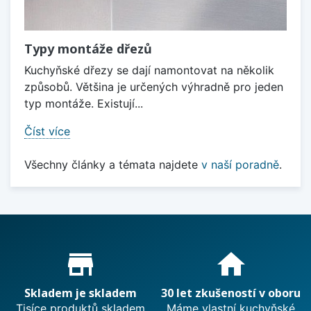
Typy montáže dřezů
Kuchyňské dřezy se dají namontovat na několik
způsobů. Většina je určených výhradně pro jeden
typ montáže. Existují...
Číst více
Všechny články a témata najdete
v naší poradně
.
Proč nakupovat u nás?
store_mall_directory
home
Skladem je skladem
30 let zkušeností v oboru
Tisíce produktů skladem
Máme vlastní kuchyňské