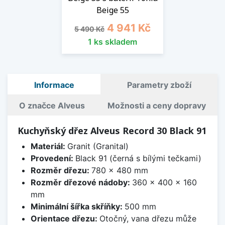
Beige 55
Běžná cena
Cena
4 941 Kč
5 490 Kč
1 ks skladem
Informace
Parametry zboží
O značce Alveus
Možnosti a ceny dopravy
Kuchyňský dřez Alveus Record 30 Black 91
Materiál:
Granit (Granital)
Provedení:
Black 91 (černá s bílými tečkami)
Rozměr dřezu:
780 x 480 mm
Rozměr dřezové nádoby:
360 x 400 x 160
mm
Minimální šířka skříňky:
500 mm
Orientace dřezu:
Otočný, vana dřezu může