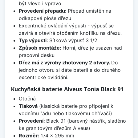
být vlevo i vpravo
Provedení přepadu:
Přepad umístěn na
odkapové ploše dřezu
Excentrické ovládání výpusti - výpusť se
zavírá a otevírá otočením knoflíku na dřezu.
Typ výpusti:
Sítková výpusť 3 1/2
Způsob montáže:
Horní, dřez je usazen nad
pracovní desku
Dřez má z výroby zhotoveny 2 otvory.
Do
jednoho otvoru si dáte baterii a do druhého
excentrické ovládání.
Kuchyňská baterie Alveus Tonia Black 91
Otočná
Tlaková
(klasická baterie pro připojení k
vodnímu řádu nebo tlakovému ohřívači)
Provedení:
Black 91 (barevný nástřik, sladěno
ke granitovým dřezům Alveus)
Rozměr:
174 x 295 mm