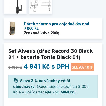
Dárek zdarma pro objednávky nad
7 000 Kč
Zrnková káva 200g
Set Alveus (dřez Record 30 Black
91 + baterie Tonia Black 91)
4 941 Kč
s DPH
SLEVA 10%
5 490 Kč
loyalty
Sleva 3 % na všechny větší
objednávky!
Objednejte alespoň za 8 000
Kč a v košíku zadejte kód
MINUS3
.