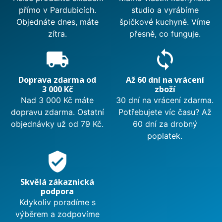
přímo v Pardubicích.
studio a vyrábíme
Objednáte dnes, máte
špičkové kuchyně. Víme
zítra.
přesně, co funguje.
local_shipping
sync
Doprava zdarma od
Až 60 dní na vrácení
3 000 Kč
zboží
Nad 3 000 Kč máte
30 dní na vrácení zdarma.
dopravu zdarma. Ostatní
Potřebujete víc času? Až
objednávky už od 79 Kč.
60 dní za drobný
poplatek.
verified_user
Skvělá zákaznická
podpora
Kdykoliv poradíme s
výběrem a zodpovíme