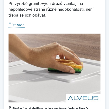
Při výrobě granitových dřezů vznikají na
nepohledové straně různé nedokonalosti, není
třeba se jich obávat.
Číst více
Čištění a údržba algranitových dřezů