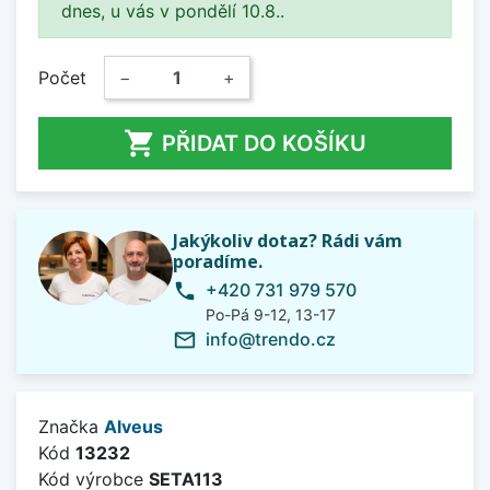
dnes, u vás v pondělí 10.8..
Počet
−
+

PŘIDAT DO KOŠÍKU
Jakýkoliv dotaz? Rádi vám
poradíme.
+420 731 979 570
phone
Po-Pá 9-12, 13-17
info@trendo.cz
mail_outline
Značka
Alveus
Kód
13232
Kód výrobce
SETA113