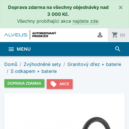
×
Doprava zdarma na všechny objednávky nad
3 000 Kč.
Všechny probíhající akce
najdete zde
.

shopping_cart
(0)
search

MENU
Domů
Zvýhodněné sety
Granitový dřez + baterie
S odkapem + baterie
local_offer
DOPRAVA ZDARMA
AKCE