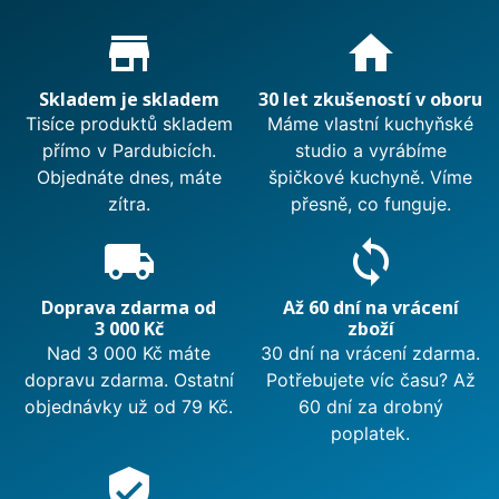
Proč nakupovat u nás?
store_mall_directory
home
Skladem je skladem
30 let zkušeností v oboru
Tisíce produktů skladem
Máme vlastní kuchyňské
přímo v Pardubicích.
studio a vyrábíme
Objednáte dnes, máte
špičkové kuchyně. Víme
zítra.
přesně, co funguje.
local_shipping
sync
Doprava zdarma od
Až 60 dní na vrácení
3 000 Kč
zboží
Nad 3 000 Kč máte
30 dní na vrácení zdarma.
dopravu zdarma. Ostatní
Potřebujete víc času? Až
objednávky už od 79 Kč.
60 dní za drobný
poplatek.
verified_user