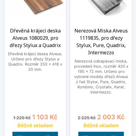
Dřevěná krájecí deska
Nerezová Miska Alveus
Alveus 1080029, pro
1119835, pro dřezy
dřezy Stylux a Quadrix
Stylux, Pure, Quadrix,
Intermezzo
Dřevěná krájecí deska Alveus.
Určeno pro dřezy Stylux a
Nerezová odkapávací miska,
Quadrix. Rozměr 250 x 418 x
provedení Inox, rozměr 420 x
20 mm.
190 x 72 mm. Určeno pro
vybrané modely dřezů Alveus
z řad Stylux, Pure, Quadrix,
Kombino, Crystalix, Karat,
Intermezzo.
Běžná cena
Cena
Běžná cena
Cena
1 103 Kč
2 003 Kč
1 225 Kč
2 225 Kč
Běžně skladem
Běžně skladem