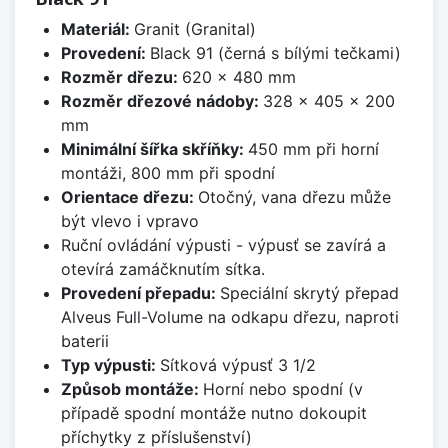
Materiál:
Granit (Granital)
Provedení:
Black 91 (černá s bílými tečkami)
Rozměr dřezu:
620 x 480 mm
Rozměr dřezové nádoby:
328 x 405 x 200
mm
Minimální šířka skříňky:
450 mm při horní
montáži, 800 mm při spodní
Orientace dřezu:
Otočný, vana dřezu může
být vlevo i vpravo
Ruční ovládání výpusti - výpusť se zavírá a
otevírá zamáčknutím sítka.
Provedení přepadu:
Speciální skrytý přepad
Alveus Full-Volume na odkapu dřezu, naproti
baterii
Typ výpusti:
Sítková výpusť 3 1/2
Způsob montáže:
Horní nebo spodní (v
případě spodní montáže nutno dokoupit
příchytky z příslušenství)