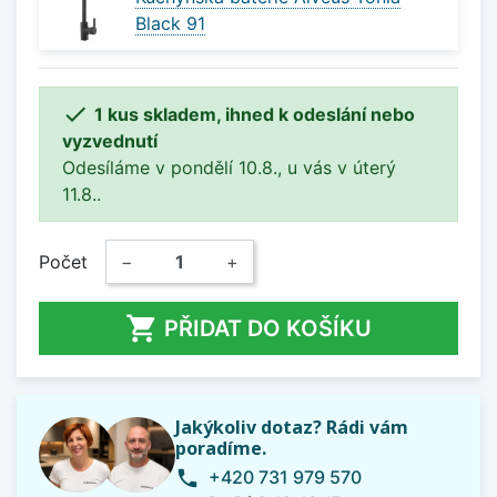
Black 91

1 kus skladem, ihned k odeslání nebo
vyzvednutí
Odesíláme v pondělí 10.8., u vás v úterý
11.8..
Počet
−
+

PŘIDAT DO KOŠÍKU
Jakýkoliv dotaz? Rádi vám
poradíme.
+420 731 979 570
phone