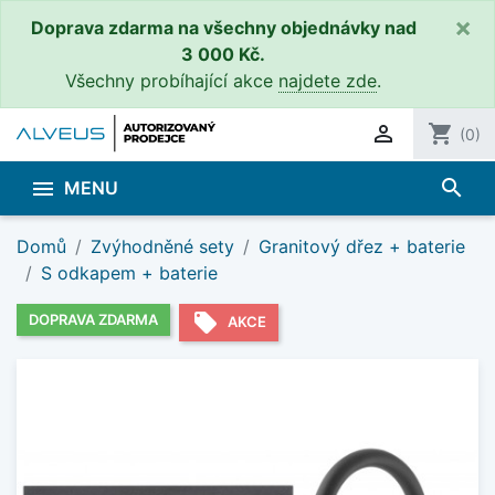
×
Doprava zdarma na všechny objednávky nad
3 000 Kč.
Všechny probíhající akce
najdete zde
.

shopping_cart
(0)
search

MENU
Domů
Zvýhodněné sety
Granitový dřez + baterie
S odkapem + baterie
local_offer
DOPRAVA ZDARMA
AKCE