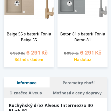
Beige 55 s baterií Tonia
Beton 81 s baterií Tonia
Beige 55
Beton 81
Běžná cena
Cena
Běžná cena
Cena
6 291 Kč
6 291 Kč
6 990 Kč
6 990 Kč
Běžně skladem
Na dotaz
Informace
Parametry zboží
O značce Alveus
Možnosti a ceny dopravy
Kuchyňský dřez Alveus Intermezzo 30
Black 91