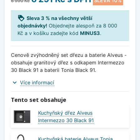
SLEVA 10%
6 990 Kč
loyalty
Sleva 3 % na všechny větší
objednávky!
Objednejte alespoň za 8 000
Kč a v košíku zadejte kód
MINUS3
.
Cenově zvýhodněný set dřezu a baterie Alveus -
obsahuje granitový dřez s odkapem Intermezzo
30 Black 91 a baterii Tonia Black 91.
expand_more
Více informací
Tento set obsahuje
Kuchyňský dřez Alveus
Intermezzo 30 Black 91
Kuchyňská baterie Alveus Tonia