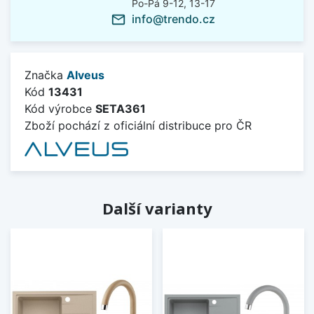
Po-Pá 9-12, 13-17
info@trendo.cz
mail_outline
Značka
Alveus
Kód
13431
Kód výrobce
SETA361
Zboží pochází z oficiální distribuce pro ČR
Další varianty