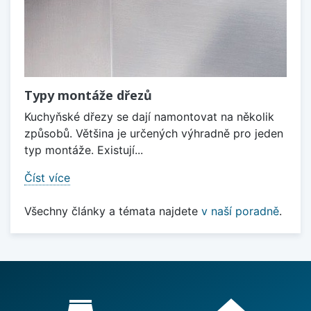
Typy montáže dřezů
Kuchyňské dřezy se dají namontovat na několik
způsobů. Většina je určených výhradně pro jeden
typ montáže. Existují...
Číst více
Všechny články a témata najdete
v naší poradně
.
Proč nakupovat u nás?
store_mall_directory
home