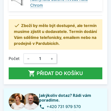
Chrom

Zboží by mělo být dostupné, ale termín
musíme zjistit u dodavatele. Termín dodání
Vám sdělíme telefonicky, emailem nebo na
prodejně v Pardubicích.
Počet
−
+

PŘIDAT DO KOŠÍKU
Jakýkoliv dotaz? Rádi vám
poradíme.
+420 731 979 570
phone