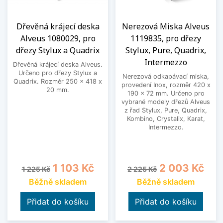
Dřevěná krájecí deska
Nerezová Miska Alveus
Alveus 1080029, pro
1119835, pro dřezy
dřezy Stylux a Quadrix
Stylux, Pure, Quadrix,
Intermezzo
Dřevěná krájecí deska Alveus.
Určeno pro dřezy Stylux a
Nerezová odkapávací miska,
Quadrix. Rozměr 250 x 418 x
provedení Inox, rozměr 420 x
20 mm.
190 x 72 mm. Určeno pro
vybrané modely dřezů Alveus
z řad Stylux, Pure, Quadrix,
Kombino, Crystalix, Karat,
Intermezzo.
Běžná cena
Cena
Běžná cena
Cena
1 103 Kč
2 003 Kč
1 225 Kč
2 225 Kč
Běžně skladem
Běžně skladem
Přidat do košíku
Přidat do košíku