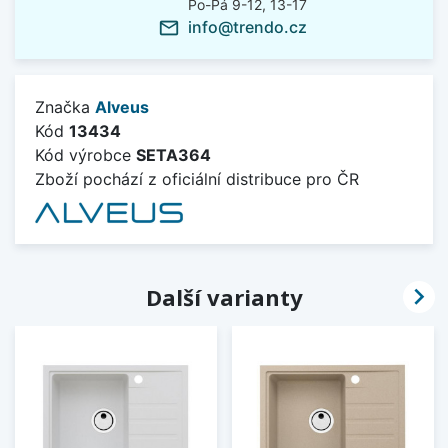
Po-Pá 9-12, 13-17
info@trendo.cz
mail_outline
Značka
Alveus
Kód
13434
Kód výrobce
SETA364
Zboží pochází z oficiální distribuce pro ČR

Další varianty