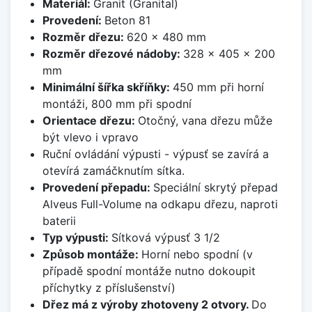
Materiál:
Granit (Granital)
Provedení:
Beton 81
Rozměr dřezu:
620 x 480 mm
Rozměr dřezové nádoby:
328 x 405 x 200
mm
Minimální šířka skříňky:
450 mm při horní
montáži, 800 mm při spodní
Orientace dřezu:
Otočný, vana dřezu může
být vlevo i vpravo
Ruční ovládání výpusti - výpusť se zavírá a
otevírá zamáčknutím sítka.
Provedení přepadu:
Speciální skrytý přepad
Alveus Full-Volume na odkapu dřezu, naproti
baterii
Typ výpusti:
Sítková výpusť 3 1/2
Způsob montáže:
Horní nebo spodní (v
případě spodní montáže nutno dokoupit
příchytky z příslušenství)
Dřez má z výroby zhotoveny 2 otvory.
Do