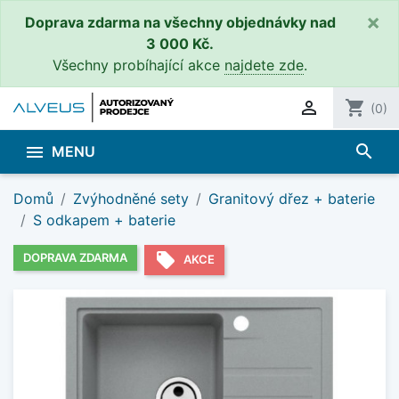
×
Doprava zdarma na všechny objednávky nad
3 000 Kč.
Všechny probíhající akce
najdete zde
.

shopping_cart
(0)
search

MENU
Domů
Zvýhodněné sety
Granitový dřez + baterie
S odkapem + baterie
local_offer
DOPRAVA ZDARMA
AKCE