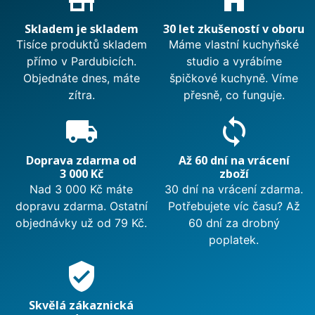
Skladem je skladem
30 let zkušeností v oboru
Tisíce produktů skladem
Máme vlastní kuchyňské
přímo v Pardubicích.
studio a vyrábíme
Objednáte dnes, máte
špičkové kuchyně. Víme
zítra.
přesně, co funguje.
local_shipping
sync
Doprava zdarma od
Až 60 dní na vrácení
3 000 Kč
zboží
Nad 3 000 Kč máte
30 dní na vrácení zdarma.
dopravu zdarma. Ostatní
Potřebujete víc času? Až
objednávky už od 79 Kč.
60 dní za drobný
poplatek.
verified_user
Skvělá zákaznická