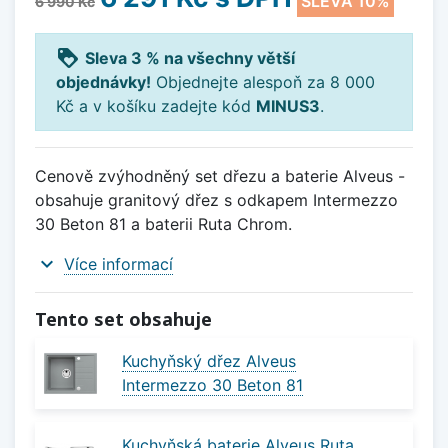
SLEVA 10%
6 990 Kč
loyalty
Sleva 3 % na všechny větší
objednávky!
Objednejte alespoň za 8 000
Kč a v košíku zadejte kód
MINUS3
.
Cenově zvýhodněný set dřezu a baterie Alveus -
obsahuje granitový dřez s odkapem Intermezzo
30 Beton 81 a baterii Ruta Chrom.
expand_more
Více informací
Tento set obsahuje
Kuchyňský dřez Alveus
Intermezzo 30 Beton 81
Kuchyňská baterie Alveus Ruta