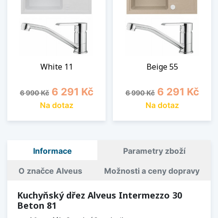
White 11
Beige 55
Běžná cena
Cena
Běžná cena
Cena
6 291 Kč
6 291 Kč
6 990 Kč
6 990 Kč
Na dotaz
Na dotaz
Informace
Parametry zboží
O značce Alveus
Možnosti a ceny dopravy
Kuchyňský dřez Alveus Intermezzo 30
Beton 81