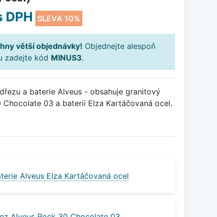
s DPH
SLEVA 10%
hny větší objednávky!
Objednejte alespoň
ku zadejte kód
MINUS3
.
řezu a baterie Alveus - obsahuje granitový
Chocolate 03 a baterii Elza Kartáčovaná ocel.
terie Alveus Elza Kartáčovaná ocel
ez Alveus Rock 30 Chocolate 03