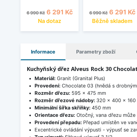
Běžná cena
Cena
Běžná cena
Cena
6 291 Kč
6 291 Kč
6 990 Kč
6 990 Kč
Na dotaz
Běžně skladem
Informace
Parametry zboží
Kuchyňský dřez Alveus Rock 30 Chocola
Materiál:
Granit (Granital Plus)
Provedení:
Chocolate 03 (hnědá s drobnými
Rozměr dřezu:
595 x 475 mm
Rozměr dřezové nádoby:
320 x 400 x 16
Minimální šířka skříňky:
450 mm
Orientace dřezu:
Otočný, vana dřezu může 
Provedení přepadu:
Přepad umístěn ve van
Excentrické ovládání výpusti - výpusť se zav
Typ výpusti:
Sítková výpusť 3 1/2