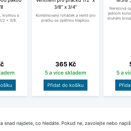
vou pákou
ventilem pro pračku 1/2" x
M3/8",
/8
3/8" x 3/4"
Nerezová op
jednom konci
, krytkou a
Kombinovaný roháček a ventil pro
druhém šroub
/2 x 3/8.
pračku se zpětnou klapkou.
Cena
Kč
365 Kč
kladem
5 a více skladem
5 a v
košíku
Přidat do košíku
Přida
a snad najdete, co hledáte. Pokud ne, zavolejte nebo napišt