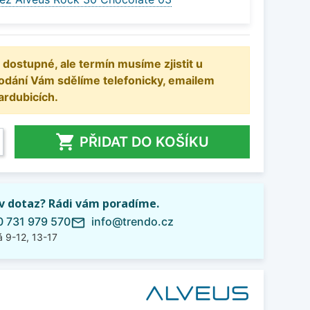
 dostupné, ale termín musíme zjistit u
odání Vám sdělíme telefonicky, emailem
ardubicích.

PŘIDAT DO KOŠÍKU
iv dotaz? Rádi vám poradíme.
 731 979 570
info@trendo.cz
mail_outline
 9-12, 13-17