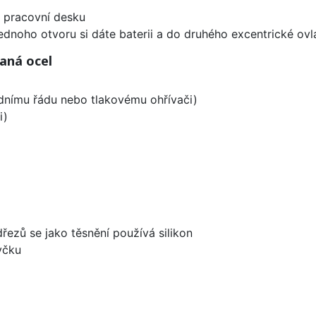
d pracovní desku
ednoho otvoru si dáte baterii a do druhého excentrické ovl
aná ocel
odnímu řádu nebo tlakovému ohřívači)
i)
dřezů se jako těsnění používá silikon
yčku