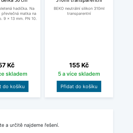
 délka 30 cm
310ml transparentní
letená hadička. Na
BEKO neutrální silikon 310ml
Čistic
 převlečná matka na
transparentní
Fragr
. 9 x 13 mm. PN 10.
Frank
vodní 
a po
pos
o
Cena
Cena
57 Kč
155 Kč
íce skladem
5 a více skladem
t do košíku
Přidat do košíku
e a určitě najdeme řešení.