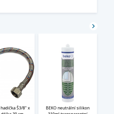

hadička Š3/8" x
BEKO neutrální silikon
Čisti