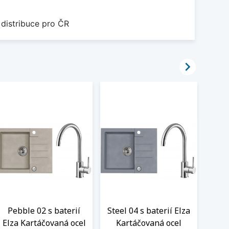
 distribuce pro ČR

Pebble 02 s baterií
Steel 04 s baterií Elza
Twi
Elza Kartáčovaná ocel
Kartáčovaná ocel
Elza