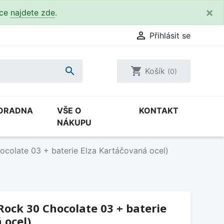
×
kce
najdete zde
.

Přihlásit se

shopping_cart
Košík
(0)
ORADNA
VŠE O
KONTAKT
NÁKUPU
ocolate 03 + baterie Elza Kartáčovaná ocel)
Rock 30 Chocolate 03 + baterie
 ocel)