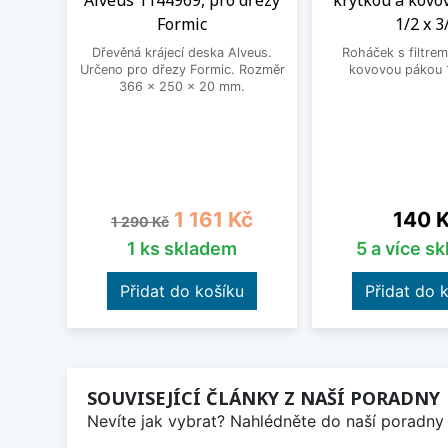
Alveus 1144969, pro dřezy
krytkou a kovo
Formic
1/2 x 3
Dřevěná krájecí deska Alveus.
Roháček s filtrem
Určeno pro dřezy Formic. Rozměr
kovovou pákou 1
366 x 250 x 20 mm.
Běžná cena
Cena
Cena
1 161 Kč
140 
1 290 Kč
1 ks skladem
5 a více s
Přidat do košíku
Přidat do 
SOUVISEJÍCÍ ČLÁNKY Z NAŠÍ PORADNY
Nevíte jak vybrat? Nahlédněte do naší poradny 