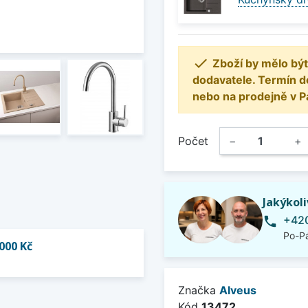

Zboží by mělo být
dodavatele. Termín d
nebo na prodejně v P
Počet
−
+
Jakýkol
+420
phone
Po-Pá
000 Kč
Značka
Alveus
Kód
13472