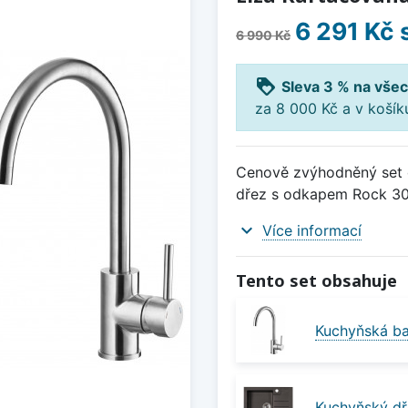
6 291 Kč
6 990 Kč
loyalty
Sleva 3 % na všec
za 8 000 Kč a v koší
Cenově zvýhodněný set d
dřez s odkapem Rock 30 
expand_more
Více informací
Tento set obsahuje
Kuchyňská ba
Kuchyňský dř