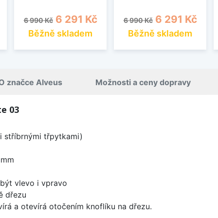
Běžná cena
Cena
Běžná cena
Cena
6 291 Kč
6 291 Kč
6 990 Kč
6 990 Kč
Běžně skladem
Běžně skladem
O značce Alveus
Možnosti a ceny dopravy
te 03
 stříbrnými třpytkami)
0 mm
být vlevo i vpravo
ě dřezu
írá a otevírá otočením knoflíku na dřezu.