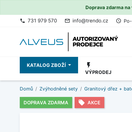
Doprava zdarma na 
731 979 570
info@trendo.cz
Po-
phone
mail_outline
access_time
flash_on
KATALOG ZBOŽÍ
VÝPRODEJ
Domů
Zvýhodněné sety
Granitový dřez + bat
local_offer
DOPRAVA ZDARMA
AKCE