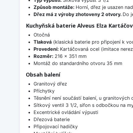
Způsob montáže:
Horní, dřez je usazen na
Dřez má z výroby zhotoveny 2 otvory.
Do j
Kuchyňská baterie Alveus Elza Kartáčov
Otočná
Tlaková
(klasická baterie pro připojení k v
Provedení:
Kartáčovaná ocel (imitace nerez
Rozměr:
216 x 351 mm
Montáž do standardního otvoru 35 mm
Obsah balení
Granitový dřez
Příchytky
Těsnění není součástí balení, u granitových 
Sítkový ventil 3 1/2, sifon s odbočkou na m
Excentrické ovládání výpusti
Dřezová baterie
Připojovací hadičky