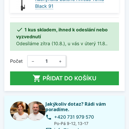
Black 91

1 kus skladem, ihned k odeslání nebo
vyzvednutí
Odesíláme zítra (10.8.), u vás v úterý 11.8..
Počet
−
+

PŘIDAT DO KOŠÍKU
Jakýkoliv dotaz? Rádi vám
poradíme.
+420 731 979 570
phone
Po-Pá 9-12, 13-17