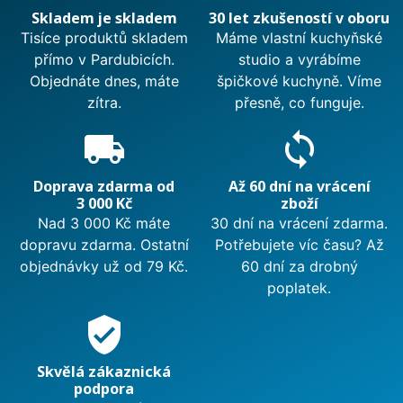
Skladem je skladem
30 let zkušeností v oboru
Tisíce produktů skladem
Máme vlastní kuchyňské
přímo v Pardubicích.
studio a vyrábíme
Objednáte dnes, máte
špičkové kuchyně. Víme
zítra.
přesně, co funguje.
local_shipping
sync
Doprava zdarma od
Až 60 dní na vrácení
3 000 Kč
zboží
Nad 3 000 Kč máte
30 dní na vrácení zdarma.
dopravu zdarma. Ostatní
Potřebujete víc času? Až
objednávky už od 79 Kč.
60 dní za drobný
poplatek.
verified_user
Skvělá zákaznická
podpora