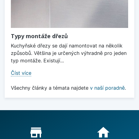
Typy montáže dřezů
Kuchyňské dřezy se dají namontovat na několik
způsobů. Většina je určených výhradně pro jeden
typ montáže. Existují...
Číst více
Všechny články a témata najdete
v naší poradně
.
Proč nakupovat u nás?
store_mall_directory
home