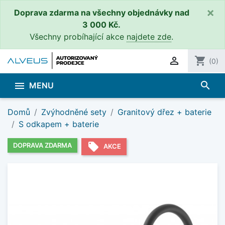
×
Doprava zdarma na všechny objednávky nad
3 000 Kč.
Všechny probíhající akce
najdete zde
.

shopping_cart
(0)
search

MENU
Domů
Zvýhodněné sety
Granitový dřez + baterie
S odkapem + baterie
local_offer
DOPRAVA ZDARMA
AKCE