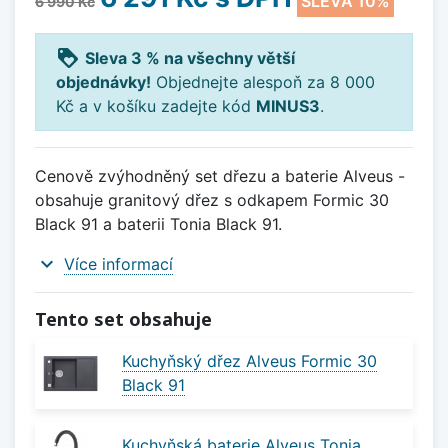
SLEVA 10%
6 990 Kč
loyalty
Sleva 3 % na všechny větší
objednávky!
Objednejte alespoň za 8 000
Kč a v košíku zadejte kód
MINUS3
.
Cenově zvýhodněný set dřezu a baterie Alveus -
obsahuje granitový dřez s odkapem Formic 30
Black 91 a baterii Tonia Black 91.
expand_more
Více informací
Tento set obsahuje
Kuchyňský dřez Alveus Formic 30
Black 91
Kuchyňská baterie Alveus Tonia