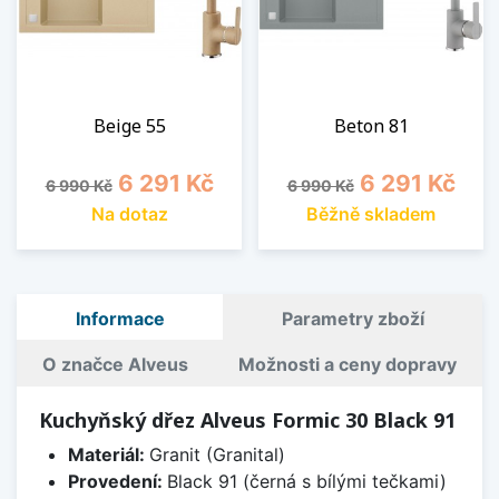
Beige 55
Beton 81
Běžná cena
Cena
Běžná cena
Cena
6 291 Kč
6 291 Kč
6 990 Kč
6 990 Kč
Na dotaz
Běžně skladem
Informace
Parametry zboží
O značce Alveus
Možnosti a ceny dopravy
Kuchyňský dřez Alveus Formic 30 Black 91
Materiál:
Granit (Granital)
Provedení:
Black 91 (černá s bílými tečkami)