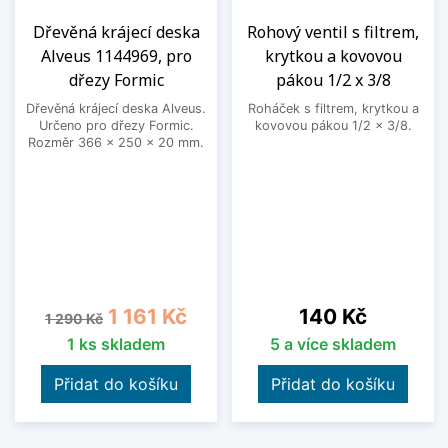
Dřevěná krájecí deska
Rohový ventil s filtrem,
Alveus 1144969, pro
krytkou a kovovou
dřezy Formic
pákou 1/2 x 3/8
Dřevěná krájecí deska Alveus.
Roháček s filtrem, krytkou a
Určeno pro dřezy Formic.
kovovou pákou 1/2 x 3/8.
Rozměr 366 x 250 x 20 mm.
Běžná cena
Cena
Cena
1 161 Kč
140 Kč
1 290 Kč
1 ks skladem
5 a více skladem
Přidat do košíku
Přidat do košíku