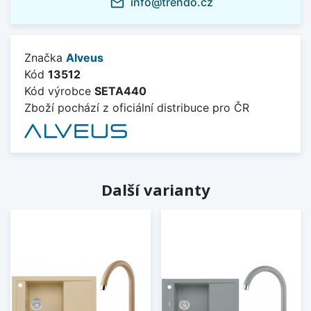
info@trendo.cz
mail_outline
Značka
Alveus
Kód
13512
Kód výrobce
SETA440
Zboží pochází z oficiální distribuce pro ČR
Další varianty