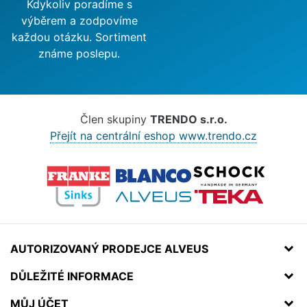
Kdykoliv poradíme s
výběrem a zodpovíme
každou otázku. Sortiment
známe poslepu.
Člen skupiny
TRENDO s.r.o.
Přejít na centrální eshop www.trendo.cz
AUTORIZOVANÝ PRODEJCE ALVEUS
DŮLEŽITÉ INFORMACE
MŮJ ÚČET