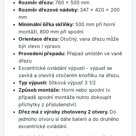
Rozměr dřezu:
760 x 500 mm
Rozměr dřezové nádoby:
347 x 420 x 200
mm
Minimální šířka skříňky:
500 mm při horní
montáži, 800 mm při spodní
Orientace dřezu:
Otočný, vana dřezu může
být vlevo i vpravo
Provedení přepadu:
Přepad umístěn ve vaně
dřezu
Excentrické ovládání výpusti - výpusť se
zavírá a otevírá otočením knoflíku na dřezu.
Typ výpusti:
Sítková výpusť 3 1/2
Způsob montáže:
Horní nebo spodní (v
případě spodní montáže nutno dokoupit
příchytky z příslušenství)
Dřez má z výroby zhotoveny 2 otvory.
Do
jednoho otvoru si dáte baterii a do druhého
excentrické ovládání.