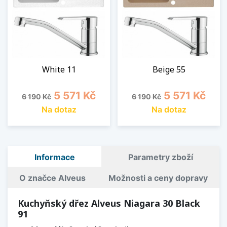
White 11
Beige 55
Běžná cena
Cena
Běžná cena
Cena
5 571 Kč
5 571 Kč
6 190 Kč
6 190 Kč
Na dotaz
Na dotaz
Informace
Parametry zboží
O značce Alveus
Možnosti a ceny dopravy
Kuchyňský dřez Alveus Niagara 30 Black
91