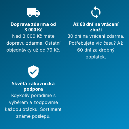
local_shipping
sync
Doprava zdarma od
Až 60 dní na vrácení
3 000 Kč
zboží
Nad 3 000 Kč máte
30 dní na vrácení zdarma.
dopravu zdarma. Ostatní
Potřebujete víc času? Až
objednávky už od 79 Kč.
60 dní za drobný
poplatek.
verified_user
Skvělá zákaznická
podpora
Kdykoliv poradíme s
výběrem a zodpovíme
každou otázku. Sortiment
známe poslepu.