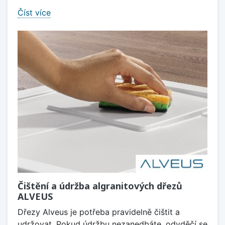
Číst více
Čištění a údržba algranitových dřezů
ALVEUS
Dřezy Alveus je potřeba pravidelně čištit a
udržovat. Pokud údržbu nezanedbáte, odvděčí se