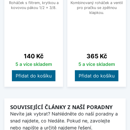
Roháček s filtrem, krytkou a
Kombinovaný roháček a ventil
kovovou pákou 1/2 x 3/8.
pro pračku se zpětnou
klapkou.
Cena
Cena
140 Kč
365 Kč
5 a více skladem
5 a více skladem
Přidat do košíku
Přidat do košíku
SOUVISEJÍCÍ ČLÁNKY Z NAŠÍ PORADNY
Nevíte jak vybrat? Nahlédněte do naší poradny a
snad najdete, co hledáte. Pokud ne, zavolejte
nebo napište a určitě najdeme řešení.