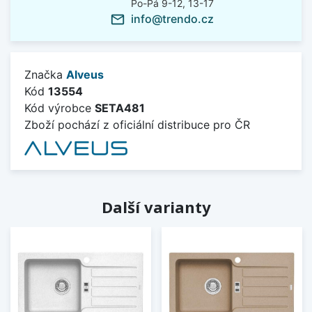
Po-Pá 9-12, 13-17
info@trendo.cz
mail_outline
Značka
Alveus
Kód
13554
Kód výrobce
SETA481
Zboží pochází z oficiální distribuce pro ČR
Další varianty