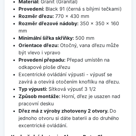
Materiál:
Granit (Granital)
Provedení:
Black 91 (černá s bílými tečkami)
Rozměr dřezu:
770 x 430 mm
Rozměr dřezové nádoby:
350 x 350 x 160
mm
Minimální šířka skříňky:
500 mm
Orientace dřezu:
Otočný, vana dřezu může
být vlevo i vpravo
Provedení přepadu:
Přepad umístěn na
odkapové ploše dřezu
Excentrické ovládání výpusti - výpusť se
zavírá a otevírá otočením knoflíku na dřezu.
Typ výpusti:
Sítková výpusť 3 1/2
Způsob montáže:
Horní, dřez je usazen nad
pracovní desku
Dřez má z výroby zhotoveny 2 otvory.
Do
jednoho otvoru si dáte baterii a do druhého
excentrické ovládání.