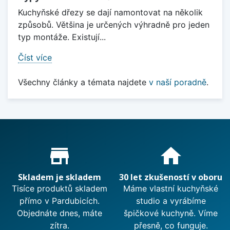
Kuchyňské dřezy se dají namontovat na několik
způsobů. Většina je určených výhradně pro jeden
typ montáže. Existují...
Číst více
Všechny články a témata najdete
v naší poradně
.
Proč nakupovat u nás?
store_mall_directory
home
Skladem je skladem
30 let zkušeností v oboru
Tisíce produktů skladem
Máme vlastní kuchyňské
přímo v Pardubicích.
studio a vyrábíme
Objednáte dnes, máte
špičkové kuchyně. Víme
zítra.
přesně, co funguje.