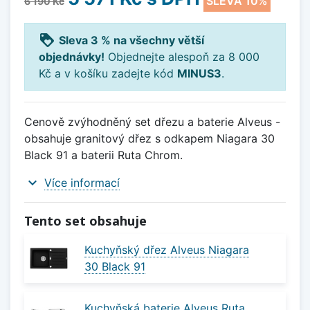
SLEVA 10%
6 190 Kč
loyalty
Sleva 3 % na všechny větší
objednávky!
Objednejte alespoň za 8 000
Kč a v košíku zadejte kód
MINUS3
.
Cenově zvýhodněný set dřezu a baterie Alveus -
obsahuje granitový dřez s odkapem Niagara 30
Black 91 a baterii Ruta Chrom.
expand_more
Více informací
Tento set obsahuje
Kuchyňský dřez Alveus Niagara
30 Black 91
Kuchyňská baterie Alveus Ruta