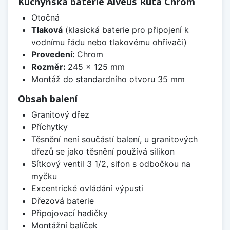
Kuchyňská baterie Alveus Ruta Chrom
Otočná
Tlaková
(klasická baterie pro připojení k
vodnímu řádu nebo tlakovému ohřívači)
Provedení:
Chrom
Rozměr:
245 x 125 mm
Montáž do standardního otvoru 35 mm
Obsah balení
Granitový dřez
Příchytky
Těsnění není součástí balení, u granitových
dřezů se jako těsnění používá silikon
Sítkový ventil 3 1/2, sifon s odbočkou na
myčku
Excentrické ovládání výpusti
Dřezová baterie
Připojovací hadičky
Montážní balíček