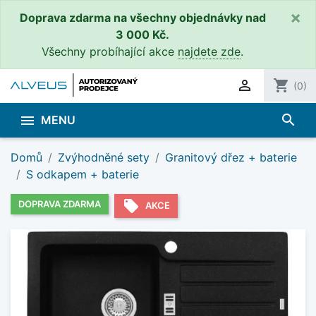
×
Doprava zdarma na všechny objednávky nad
3 000 Kč.
Všechny probíhající akce
najdete zde
.

shopping_cart
(0)
search

MENU
Domů
Zvýhodněné sety
Granitový dřez + baterie
S odkapem + baterie
local_offer
DOPRAVA ZDARMA
AKCE