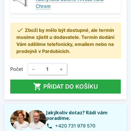
Chrom

Zboží by mělo být dostupné, ale termín
musíme zjistit u dodavatele. Termín dodání
Vám sdělíme telefonicky, emailem nebo na
prodejně v Pardubicích.
Počet
−
+

PŘIDAT DO KOŠÍKU
Jakýkoliv dotaz? Rádi vám
poradíme.
+420 731 979 570
phone