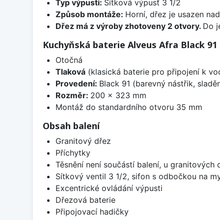
Typ výpusti:
Sítková výpusť 3 1/2
Způsob montáže:
Horní, dřez je usazen na
Dřez má z výroby zhotoveny 2 otvory.
Do j
Kuchyňská baterie Alveus Afra Black 91
Otočná
Tlaková
(klasická baterie pro připojení k v
Provedení:
Black 91 (barevný nástřik, slad
Rozměr:
200 x 323 mm
Montáž do standardního otvoru 35 mm
Obsah balení
Granitový dřez
Příchytky
Těsnění není součástí balení, u granitových 
Sítkový ventil 3 1/2, sifon s odbočkou na m
Excentrické ovládání výpusti
Dřezová baterie
Připojovací hadičky