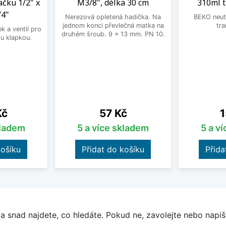
ačku 1/2" x
M3/8", délka 30 cm
310ml 
/4"
Nerezová opletená hadička. Na
BEKO neutr
jednom konci převlečná matka na
tra
 a ventil pro
druhém šroub. 9 x 13 mm. PN 10.
u klapkou.
Cena
C
Kč
57 Kč
1
kladem
5 a více skladem
5 a v
košíku
Přidat do košíku
Přida
a snad najdete, co hledáte. Pokud ne, zavolejte nebo napišt