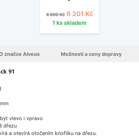
Běžná cena
Cena
6 201 Kč
6 890 Kč
1 ks skladem
O značce Alveus
Možnosti a ceny dopravy
ck 91
)
0 mm
být vlevo i vpravo
ě dřezu
írá a otevírá otočením knoflíku na dřezu.