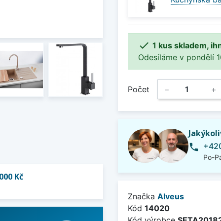

1 kus skladem, ih
Odesíláme v pondělí 10.
Počet
−
+
Jakýkol
+420
phone
Po-Pá
000 Kč
Značka
Alveus
Kód
14020
Kód výrobce
SETA2018