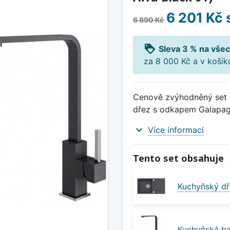
6 201 Kč
6 890 Kč
loyalty
Sleva 3 % na všec
za 8 000 Kč a v koší
Cenově zvýhodněný set d
dřez s odkapem Galapagos
expand_more
Více informací
Tento set obsahuje
Kuchyňský dř
Kuchyňská bat