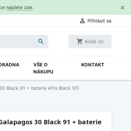
×
kce
najdete zde
.

Přihlásit se

shopping_cart
Košík
(0)
ORADNA
VŠE O
KONTAKT
NÁKUPU
0 Black 91 + baterie Afra Black 91)
 Galapagos 30 Black 91 + baterie