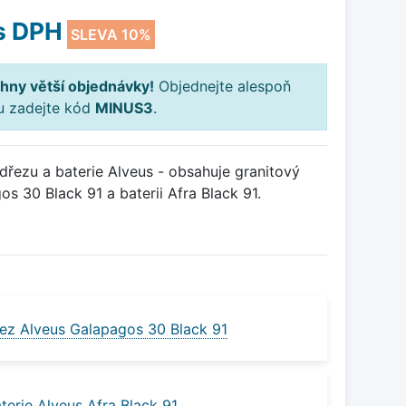
s DPH
SLEVA 10%
hny větší objednávky!
Objednejte alespoň
ku zadejte kód
MINUS3
.
řezu a baterie Alveus - obsahuje granitový
 30 Black 91 a baterii Afra Black 91.
ez Alveus Galapagos 30 Black 91
erie Alveus Afra Black 91