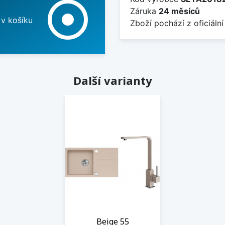
adjust
Záruka
24 měsíců
 v košíku
Zboží pochází z oficiální
Další varianty
Beige 55