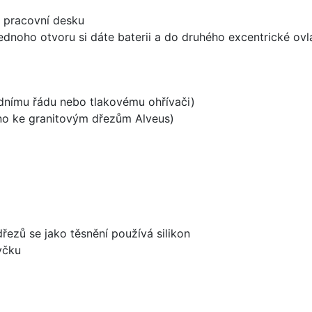
d pracovní desku
ednoho otvoru si dáte baterii a do druhého excentrické ovl
odnímu řádu nebo tlakovému ohřívači)
ěno ke granitovým dřezům Alveus)
dřezů se jako těsnění používá silikon
yčku