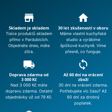
Proč nakupovat u nás?
store_mall_directory
home
Skladem je skladem
30 let zkušeností v oboru
Tisíce produktů skladem
Máme vlastní kuchyňské
přímo v Pardubicích.
studio a vyrábíme
Objednáte dnes, máte
špičkové kuchyně. Víme
zítra.
přesně, co funguje.
local_shipping
sync
Doprava zdarma od
Až 60 dní na vrácení
3 000 Kč
zboží
Nad 3 000 Kč máte
30 dní na vrácení zdarma.
dopravu zdarma. Ostatní
Potřebujete víc času? Až
objednávky už od 79 Kč.
60 dní za drobný
poplatek.