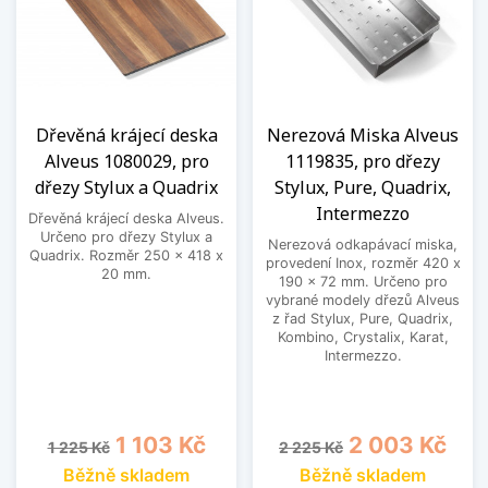
Dřevěná krájecí deska
Nerezová Miska Alveus
Alveus 1080029, pro
1119835, pro dřezy
dřezy Stylux a Quadrix
Stylux, Pure, Quadrix,
Intermezzo
Dřevěná krájecí deska Alveus.
Určeno pro dřezy Stylux a
Nerezová odkapávací miska,
Quadrix. Rozměr 250 x 418 x
provedení Inox, rozměr 420 x
20 mm.
190 x 72 mm. Určeno pro
vybrané modely dřezů Alveus
z řad Stylux, Pure, Quadrix,
Kombino, Crystalix, Karat,
Intermezzo.
Běžná cena
Cena
Běžná cena
Cena
1 103 Kč
2 003 Kč
1 225 Kč
2 225 Kč
Běžně skladem
Běžně skladem