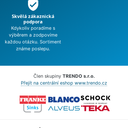
verified_user
Skvělá zákaznická
podpora
Kdykoliv poradíme s
výběrem a zodpovíme
každou otázku. Sortiment
známe poslepu.
Člen skupiny
TRENDO s.r.o.
Přejít na centrální eshop www.trendo.cz