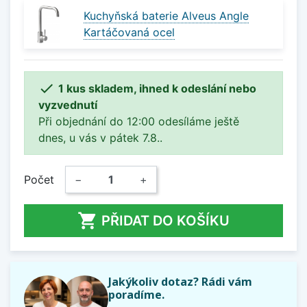
Kuchyňská baterie Alveus Angle
Kartáčovaná ocel

1 kus skladem, ihned k odeslání nebo
vyzvednutí
Při objednání do 12:00 odesíláme ještě
dnes, u vás v pátek 7.8..
Počet
−
+

PŘIDAT DO KOŠÍKU
Jakýkoliv dotaz? Rádi vám
poradíme.