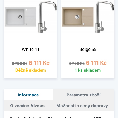
White 11
Beige 55
Běžná cena
Cena
Běžná cena
Cena
6 111 Kč
6 111 Kč
6 790 Kč
6 790 Kč
Běžně skladem
1 ks skladem
Informace
Parametry zboží
O značce Alveus
Možnosti a ceny dopravy