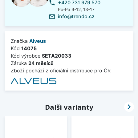
+420 731 979 570
phone
Po-Pá 9-12, 13-17
info@trendo.cz
mail_outline
Značka
Alveus
Kód
14075
Kód výrobce
SETA20033
Záruka
24 měsíců
Zboží pochází z oficiální distribuce pro ČR

Další varianty