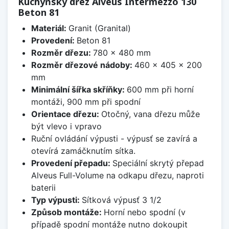
Kuchyňský dřez Alveus Intermezzo 130
Beton 81
Materiál:
Granit (Granital)
Provedení:
Beton 81
Rozměr dřezu:
780 x 480 mm
Rozměr dřezové nádoby:
460 x 405 x 200
mm
Minimální šířka skříňky:
600 mm při horní
montáži, 900 mm při spodní
Orientace dřezu:
Otočný, vana dřezu může
být vlevo i vpravo
Ruční ovládání výpusti - výpusť se zavírá a
otevírá zamáčknutím sítka.
Provedení přepadu:
Speciální skrytý přepad
Alveus Full-Volume na odkapu dřezu, naproti
baterii
Typ výpusti:
Sítková výpusť 3 1/2
Způsob montáže:
Horní nebo spodní (v
případě spodní montáže nutno dokoupit