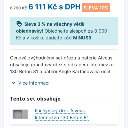
6 111 Kč
s DPH
SLEVA 10%
6 790 Kč
loyalty
Sleva 3 % na všechny větší
objednávky!
Objednejte alespoň za 8 000
Kč a v košíku zadejte kód
MINUS3
.
Cenově zvýhodněný set dřezu a baterie Alveus -
obsahuje granitový dřez s odkapem Intermezzo
130 Beton 81 a baterii Angle Kartáčovaná ocel.
expand_more
Více informací
Tento set obsahuje
Kuchyňský dřez Alveus
Intermezzo 130 Beton 81