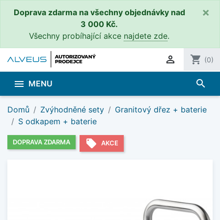
×
Doprava zdarma na všechny objednávky nad
3 000 Kč.
Všechny probíhající akce
najdete zde
.

shopping_cart
(0)
search

MENU
Domů
Zvýhodněné sety
Granitový dřez + baterie
S odkapem + baterie
local_offer
DOPRAVA ZDARMA
AKCE