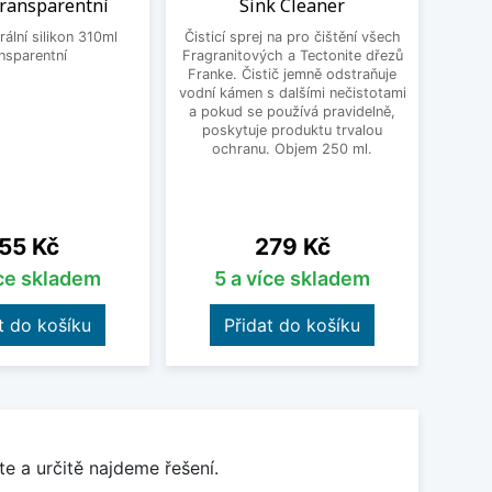
transparentní
Sink Cleaner
Schoc
ální silikon 310ml
Čisticí sprej na pro čištění všech
Un
nsparentní
Fragranitových a Tectonite dřezů
Schoc
Franke. Čistič jemně odstraňuje
dře
vodní kámen s dalšími nečistotami
nastav
a pokud se používá pravidelně,
vho
poskytuje produktu trvalou
přib
ochranu. Objem 250 ml.
čern
18
ena
Cena
55 Kč
279 Kč
íce skladem
5 a více skladem
t do košíku
Přidat do košíku
e a určitě najdeme řešení.