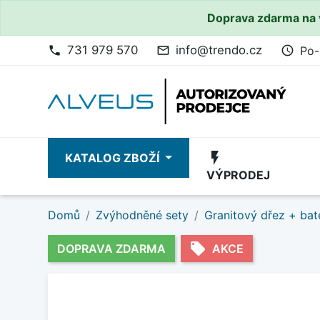
Doprava zdarma na 
731 979 570
info@trendo.cz
Po-
phone
mail_outline
access_time
flash_on
KATALOG ZBOŽÍ
VÝPRODEJ
Domů
Zvýhodněné sety
Granitový dřez + bat
local_offer
DOPRAVA ZDARMA
AKCE