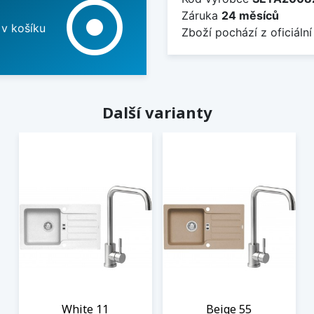
adjust
Záruka
24 měsíců
 v košíku
Zboží pochází z oficiální
Další varianty
White 11
Beige 55