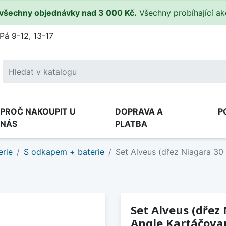
všechny objednávky nad 3 000 Kč.
Všechny probíhající a
Pá 9-12, 13-17
PROČ NAKOUPIT U
DOPRAVA A
P
NÁS
PLATBA
erie
S odkapem + baterie
Set Alveus (dřez Niagara 30
Set Alveus (dřez 
Angle Kartáčovan