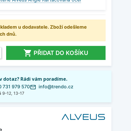
 skladem u dodavatele. Zboží odešleme
ch dnů.

PŘIDAT DO KOŠÍKU
iv dotaz? Rádi vám poradíme.
 731 979 570
info@trendo.cz
mail_outline
 9-12, 13-17
2