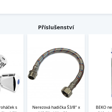
Příslušenství
roháček s
Nerezová hadička Š3/8" x
BEKO neu