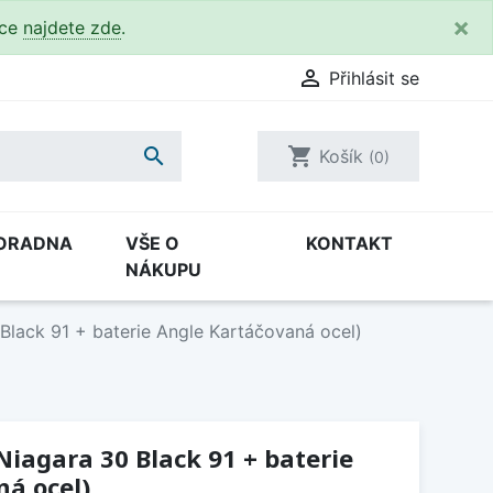
×
kce
najdete zde
.

Přihlásit se

shopping_cart
Košík
(0)
ORADNA
VŠE O
KONTAKT
NÁKUPU
 Black 91 + baterie Angle Kartáčovaná ocel)
Niagara 30 Black 91 + baterie
á ocel)