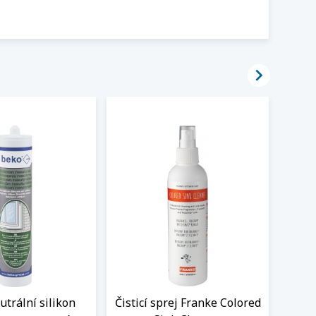

trální silikon
Čisticí sprej Franke Colored
Flex