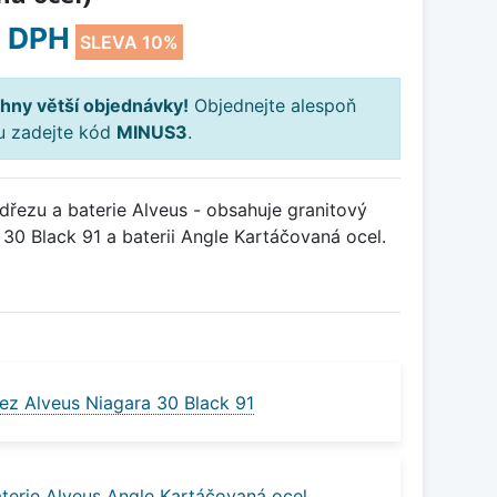
 DPH
SLEVA 10%
hny větší objednávky!
Objednejte alespoň
ku zadejte kód
MINUS3
.
řezu a baterie Alveus - obsahuje granitový
30 Black 91 a baterii Angle Kartáčovaná ocel.
ez Alveus Niagara 30 Black 91
terie Alveus Angle Kartáčovaná ocel