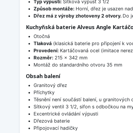
Typ výpusti:
Sítková výpusť 3 1/2
Způsob montáže:
Horní, dřez je usazen na
Dřez má z výroby zhotoveny 2 otvory.
Do j
Kuchyňská baterie Alveus Angle Kartáč
Otočná
Tlaková
(klasická baterie pro připojení k v
Provedení:
Kartáčovaná ocel (imitace nerez
Rozměr:
215 x 342 mm
Montáž do standardního otvoru 35 mm
Obsah balení
Granitový dřez
Příchytky
Těsnění není součástí balení, u granitových 
Sítkový ventil 3 1/2, sifon s odbočkou na m
Excentrické ovládání výpusti
Dřezová baterie
Připojovací hadičky