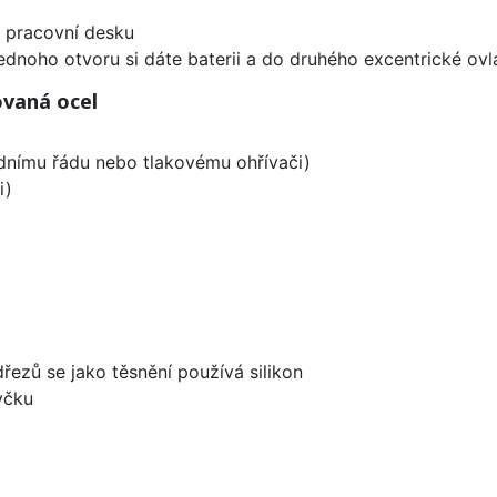
d pracovní desku
ednoho otvoru si dáte baterii a do druhého excentrické ovl
ovaná ocel
odnímu řádu nebo tlakovému ohřívači)
i)
dřezů se jako těsnění používá silikon
yčku