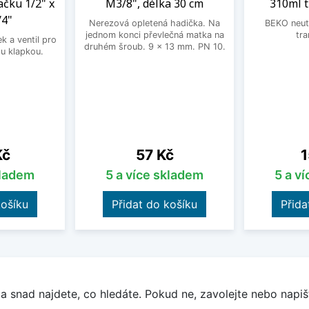
ačku 1/2" x
M3/8", délka 30 cm
310ml 
/4"
Nerezová opletená hadička. Na
BEKO neutr
jednom konci převlečná matka na
tra
 a ventil pro
druhém šroub. 9 x 13 mm. PN 10.
u klapkou.
Cena
C
Kč
57 Kč
1
kladem
5 a více skladem
5 a v
košíku
Přidat do košíku
Přida
a snad najdete, co hledáte. Pokud ne, zavolejte nebo napišt