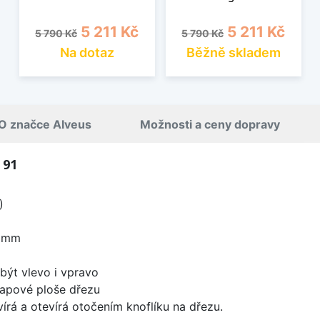
Běžná cena
Cena
Běžná cena
Cena
5 211 Kč
5 211 Kč
5 790 Kč
5 790 Kč
Na dotaz
Běžně skladem
O značce Alveus
Možnosti a ceny dopravy
 91
)
0 mm
být vlevo i vpravo
apové ploše dřezu
írá a otevírá otočením knoflíku na dřezu.