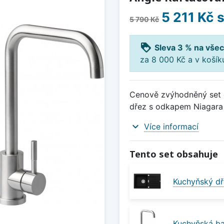
5 211 Kč
s
5 790 Kč
loyalty
Sleva 3 % na všec
za 8 000 Kč a v koší
Cenově zvýhodněný set d
dřez s odkapem Niagara 
expand_more
Více informací
Tento set obsahuje
Kuchyňský dř
Kuchyňská ba