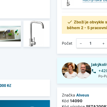

Zboží je obvykle
během 2 - 5 pracovní
Počet
−
+
Jakýkol
+420
phone
Po-Pá
000 Kč
Značka
Alveus
Kód
14090
Kód výrobce
SETA2008