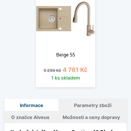
Beige 55
Běžná cena
Cena
4 761 Kč
5 290 Kč
1 ks skladem
Informace
Parametry zboží
O značce Alveus
Možnosti a ceny dopravy