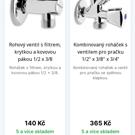
Rohový ventil s filtrem,
Kombinovaný roháček s
krytkou a kovovou
ventilem pro pračku
pákou 1/2 x 3/8
1/2" x 3/8" x 3/4"
Roháček s filtrem, krytkou a
Kombinovaný roháček a ventil
kovovou pákou 1/2 x 3/8.
pro pračku se zpětnou
klapkou.
Cena
Cena
140 Kč
365 Kč
5 a více skladem
5 a více skladem