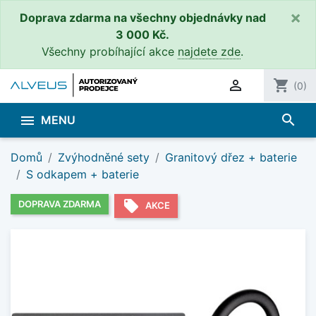
×
Doprava zdarma na všechny objednávky nad
3 000 Kč.
Všechny probíhající akce
najdete zde
.

shopping_cart
(0)
search

MENU
Domů
Zvýhodněné sety
Granitový dřez + baterie
S odkapem + baterie
local_offer
DOPRAVA ZDARMA
AKCE