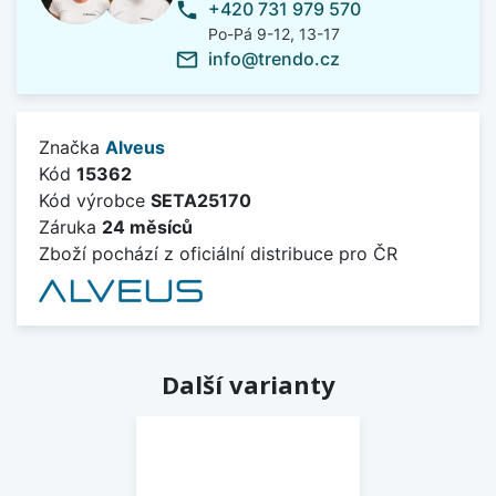
+420 731 979 570
phone
Po-Pá 9-12, 13-17
info@trendo.cz
mail_outline
Značka
Alveus
Kód
15362
Kód výrobce
SETA25170
Záruka
24 měsíců
Zboží pochází z oficiální distribuce pro ČR
Další varianty