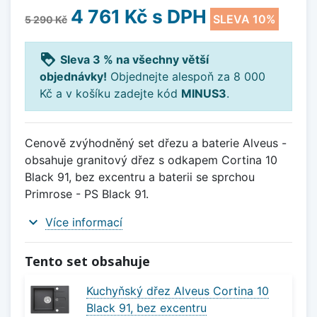
4 761 Kč
s DPH
SLEVA 10%
5 290 Kč
loyalty
Sleva 3 % na všechny větší
objednávky!
Objednejte alespoň za 8 000
Kč a v košíku zadejte kód
MINUS3
.
Cenově zvýhodněný set dřezu a baterie Alveus -
obsahuje granitový dřez s odkapem Cortina 10
Black 91, bez excentru a baterii se sprchou
Primrose - PS Black 91.
expand_more
Více informací
Tento set obsahuje
Kuchyňský dřez Alveus Cortina 10
Black 91, bez excentru