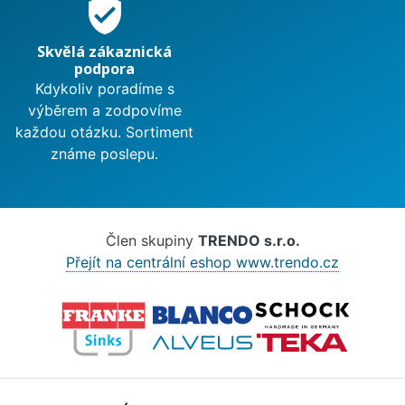
verified_user
Skvělá zákaznická
podpora
Kdykoliv poradíme s
výběrem a zodpovíme
každou otázku. Sortiment
známe poslepu.
Člen skupiny
TRENDO s.r.o.
Přejít na centrální eshop www.trendo.cz