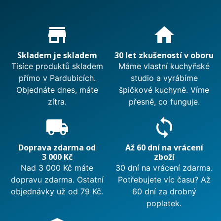
Proč nakupovat u nás?
store_mall_directory
home
Skladem je skladem
30 let zkušeností v oboru
Tisíce produktů skladem
Máme vlastní kuchyňské
přímo v Pardubicích.
studio a vyrábíme
Objednáte dnes, máte
špičkové kuchyně. Víme
zítra.
přesně, co funguje.
local_shipping
sync
Doprava zdarma od
Až 60 dní na vrácení
3 000 Kč
zboží
Nad 3 000 Kč máte
30 dní na vrácení zdarma.
dopravu zdarma. Ostatní
Potřebujete víc času? Až
objednávky už od 79 Kč.
60 dní za drobný
poplatek.