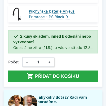
Kuchyňská baterie Alveus
Primrose - PS Black 91

2 kusy skladem, ihned k odeslání nebo
vyzvednutí
Odesíláme zítra (11.8.), u vás ve středu 12.8..
Počet
−
+

PŘIDAT DO KOŠÍKU
Jakýkoliv dotaz? Rádi vám
poradíme.