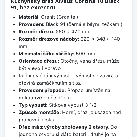
Kuchyňský dřez Alveus Cortina 10 Black
91, bez excentru
Materiál:
Granit (Granital)
Provedení:
Black 91 (černá s bílými tečkami)
Rozměr dřezu:
580 x 420 mm
Rozměr dřezové nádoby:
320 x 348 x 140
mm
Minimální šířka skříňky:
500 mm
Orientace dřezu:
Otočný, vana dřezu může
být vlevo i vpravo
Ruční ovládání výpusti - výpusť se zavírá a
otevírá zamáčknutím sítka.
Provedení přepadu:
Přepad umístěn na
odkapové ploše dřezu
Typ výpusti:
Sítková výpusť 3 1/2
Způsob montáže:
Horní, dřez je usazen nad
pracovní desku
Dřez má z výroby zhotoveny 2 otvory.
Do
jednoho otvoru si dáte baterii, druhý je na