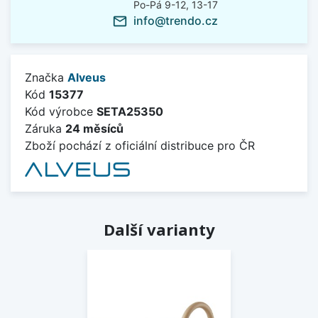
Po-Pá 9-12, 13-17
info@trendo.cz
mail_outline
Značka
Alveus
Kód
15377
Kód výrobce
SETA25350
Záruka
24 měsíců
Zboží pochází z oficiální distribuce pro ČR
Další varianty