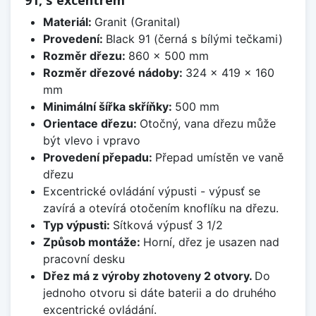
91, s excentrem
Materiál:
Granit (Granital)
Provedení:
Black 91 (černá s bílými tečkami)
Rozměr dřezu:
860 x 500 mm
Rozměr dřezové nádoby:
324 x 419 x 160
mm
Minimální šířka skříňky:
500 mm
Orientace dřezu:
Otočný, vana dřezu může
být vlevo i vpravo
Provedení přepadu:
Přepad umístěn ve vaně
dřezu
Excentrické ovládání výpusti - výpusť se
zavírá a otevírá otočením knoflíku na dřezu.
Typ výpusti:
Sítková výpusť 3 1/2
Způsob montáže:
Horní, dřez je usazen nad
pracovní desku
Dřez má z výroby zhotoveny 2 otvory.
Do
jednoho otvoru si dáte baterii a do druhého
excentrické ovládání.