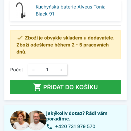
Kuchyňská baterie Alveus Tonia
Black 91

Zboží je obvykle skladem u dodavatele.
Zboží odešleme během 2 - 5 pracovních
dnů.
Počet
−
+

PŘIDAT DO KOŠÍKU
Jakýkoliv dotaz? Rádi vám
poradíme.
+420 731 979 570
phone