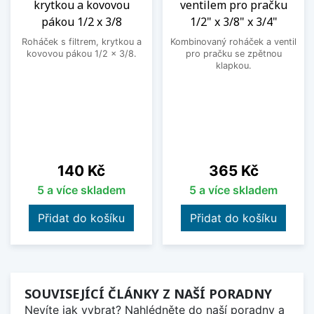
krytkou a kovovou
ventilem pro pračku
pákou 1/2 x 3/8
1/2" x 3/8" x 3/4"
Roháček s filtrem, krytkou a
Kombinovaný roháček a ventil
kovovou pákou 1/2 x 3/8.
pro pračku se zpětnou
klapkou.
Cena
Cena
140 Kč
365 Kč
5 a více skladem
5 a více skladem
Přidat do košíku
Přidat do košíku
SOUVISEJÍCÍ ČLÁNKY Z NAŠÍ PORADNY
Nevíte jak vybrat? Nahlédněte do naší poradny a