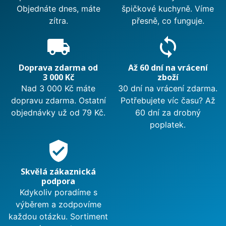
Objednáte dnes, máte
špičkové kuchyně. Víme
zítra.
přesně, co funguje.
local_shipping
sync
Doprava zdarma od
Až 60 dní na vrácení
3 000 Kč
zboží
Nad 3 000 Kč máte
30 dní na vrácení zdarma.
dopravu zdarma. Ostatní
Potřebujete víc času? Až
objednávky už od 79 Kč.
60 dní za drobný
poplatek.
verified_user
Skvělá zákaznická
podpora
Kdykoliv poradíme s
výběrem a zodpovíme
každou otázku. Sortiment