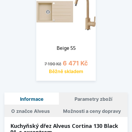
Beige 55
Běžná cena
Cena
6 471 Kč
7 190 Kč
Běžně skladem
Informace
Parametry zboží
O značce Alveus
Možnosti a ceny dopravy
Kuchyňský dřez Alveus Cortina 130 Black