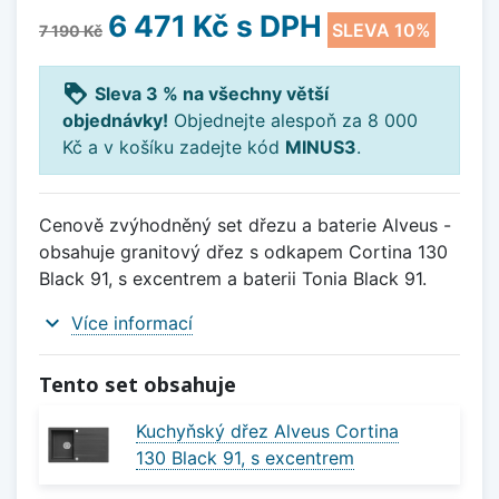
6 471 Kč
s DPH
SLEVA 10%
7 190 Kč
loyalty
Sleva 3 % na všechny větší
objednávky!
Objednejte alespoň za 8 000
Kč a v košíku zadejte kód
MINUS3
.
Cenově zvýhodněný set dřezu a baterie Alveus -
obsahuje granitový dřez s odkapem Cortina 130
Black 91, s excentrem a baterii Tonia Black 91.
expand_more
Více informací
Tento set obsahuje
Kuchyňský dřez Alveus Cortina
130 Black 91, s excentrem