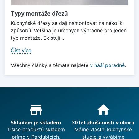
Typy montáže dřezů
Kuchyňské dřezy se dají namontovat na několik
způsobů. Většina je určených výhradně pro jeden
typ montáže. Existují...
Číst více
Všechny články a témata najdete
v naší poradně
.
Proč nakupovat u nás?
store_mall_directory
home
Skladem je skladem
30 let zkušeností v oboru
Tisíce produktů skladem
Máme vlastní kuchyňské
přímo v Pardubicích.
studio a vyrábíme