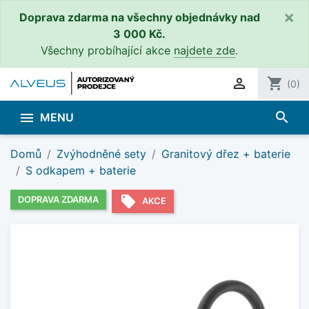
×
Doprava zdarma na všechny objednávky nad
3 000 Kč.
Všechny probíhající akce
najdete zde
.

shopping_cart
(0)
search

MENU
Domů
Zvýhodněné sety
Granitový dřez + baterie
S odkapem + baterie
local_offer
DOPRAVA ZDARMA
AKCE