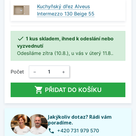
Kuchyňský dřez Alveus
Intermezzo 130 Beige 55

1 kus skladem, ihned k odeslání nebo
vyzvednutí
Odesíláme zítra (10.8.), u vás v úterý 11.8..
Počet
−
+

PŘIDAT DO KOŠÍKU
Jakýkoliv dotaz? Rádi vám
poradíme.
+420 731 979 570
phone