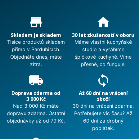
Proč nakupovat u nás?
store_mall_directory
home
Skladem je skladem
30 let zkušeností v oboru
Tisíce produktů skladem
Máme vlastní kuchyňské
přímo v Pardubicích.
studio a vyrábíme
Objednáte dnes, máte
špičkové kuchyně. Víme
zítra.
přesně, co funguje.
local_shipping
sync
Doprava zdarma od
Až 60 dní na vrácení
3 000 Kč
zboží
Nad 3 000 Kč máte
30 dní na vrácení zdarma.
dopravu zdarma. Ostatní
Potřebujete víc času? Až
objednávky už od 79 Kč.
60 dní za drobný
poplatek.