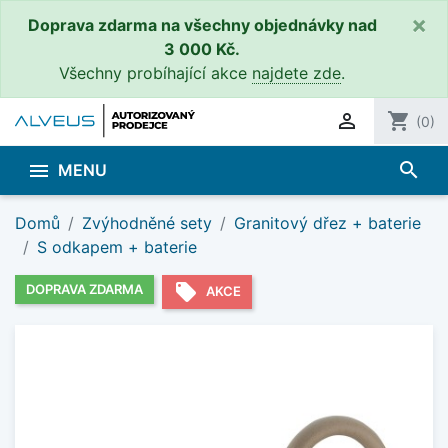
×
Doprava zdarma na všechny objednávky nad
3 000 Kč.
Všechny probíhající akce
najdete zde
.

shopping_cart
(0)
search

MENU
Domů
Zvýhodněné sety
Granitový dřez + baterie
S odkapem + baterie
local_offer
DOPRAVA ZDARMA
AKCE