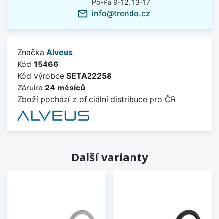
Po-Pá 9-12, 13-17
info@trendo.cz
mail_outline
Značka
Alveus
Kód
15466
Kód výrobce
SETA22258
Záruka
24 měsíců
Zboží pochází z oficiální distribuce pro ČR
Další varianty