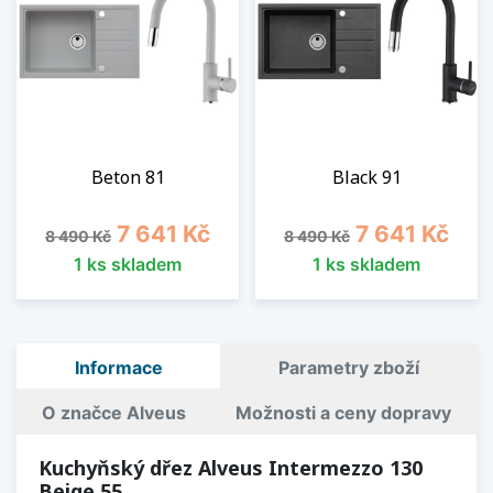
Beton 81
Black 91
Běžná cena
Cena
Běžná cena
Cena
7 641 Kč
7 641 Kč
8 490 Kč
8 490 Kč
1 ks skladem
1 ks skladem
Informace
Parametry zboží
O značce Alveus
Možnosti a ceny dopravy
Kuchyňský dřez Alveus Intermezzo 130
Beige 55