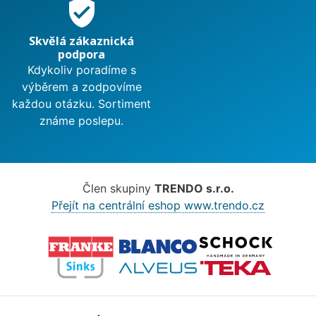
verified_user
Skvělá zákaznická
podpora
Kdykoliv poradíme s
výběrem a zodpovíme
každou otázku. Sortiment
známe poslepu.
Člen skupiny
TRENDO s.r.o.
Přejít na centrální eshop www.trendo.cz