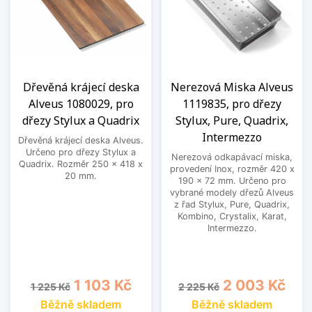
Dřevěná krájecí deska
Nerezová Miska Alveus
Alveus 1080029, pro
1119835, pro dřezy
dřezy Stylux a Quadrix
Stylux, Pure, Quadrix,
Intermezzo
Dřevěná krájecí deska Alveus.
Určeno pro dřezy Stylux a
Nerezová odkapávací miska,
Quadrix. Rozměr 250 x 418 x
provedení Inox, rozměr 420 x
20 mm.
190 x 72 mm. Určeno pro
vybrané modely dřezů Alveus
z řad Stylux, Pure, Quadrix,
Kombino, Crystalix, Karat,
Intermezzo.
Běžná cena
Cena
Běžná cena
Cena
1 103 Kč
2 003 Kč
1 225 Kč
2 225 Kč
Běžně skladem
Běžně skladem