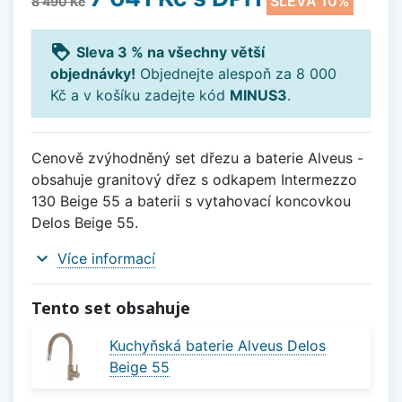
SLEVA 10%
8 490 Kč
loyalty
Sleva 3 % na všechny větší
objednávky!
Objednejte alespoň za 8 000
Kč a v košíku zadejte kód
MINUS3
.
Cenově zvýhodněný set dřezu a baterie Alveus -
obsahuje granitový dřez s odkapem Intermezzo
130 Beige 55 a baterii s vytahovací koncovkou
Delos Beige 55.
expand_more
Více informací
Tento set obsahuje
Kuchyňská baterie Alveus Delos
Beige 55