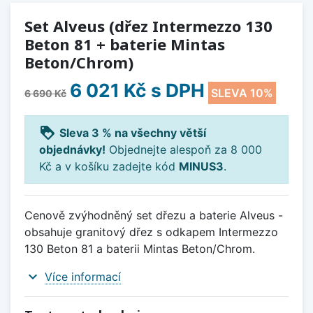
Set Alveus (dřez Intermezzo 130
Beton 81 + baterie Mintas
Beton/Chrom)
6 021 Kč
s DPH
SLEVA 10%
6 690 Kč
loyalty
Sleva 3 % na všechny větší
objednávky!
Objednejte alespoň za 8 000
Kč a v košíku zadejte kód
MINUS3
.
Cenově zvýhodněný set dřezu a baterie Alveus -
obsahuje granitový dřez s odkapem Intermezzo
130 Beton 81 a baterii Mintas Beton/Chrom.
expand_more
Více informací