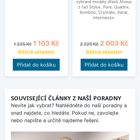
vybrané modely dřezů Alveus
z řad Stylux, Pure, Quadrix,
Kombino, Crystalix, Karat,
Intermezzo.
Běžná cena
Cena
Běžná cena
Cena
1 103 Kč
2 003 Kč
1 225 Kč
2 225 Kč
Běžně skladem
Běžně skladem
Přidat do košíku
Přidat do košíku
SOUVISEJÍCÍ ČLÁNKY Z NAŠÍ PORADNY
Nevíte jak vybrat? Nahlédněte do naší poradny a
snad najdete, co hledáte. Pokud ne, zavolejte
nebo napište a určitě najdeme řešení.