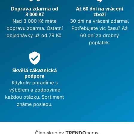
Doprava zdarma od
Až 60 dní na vrácení
3 000 Kč
zboží
Nad 3 000 Kč máte
30 dní na vrácení zdarma.
dopravu zdarma. Ostatní
Potřebujete víc času? Až
objednávky už od 79 Kč.
60 dní za drobný
poplatek.
verified_user
Skvělá zákaznická
podpora
Kdykoliv poradíme s
výběrem a zodpovíme
každou otázku. Sortiment
známe poslepu.
Člen skupiny
TRENDO s.r.o.