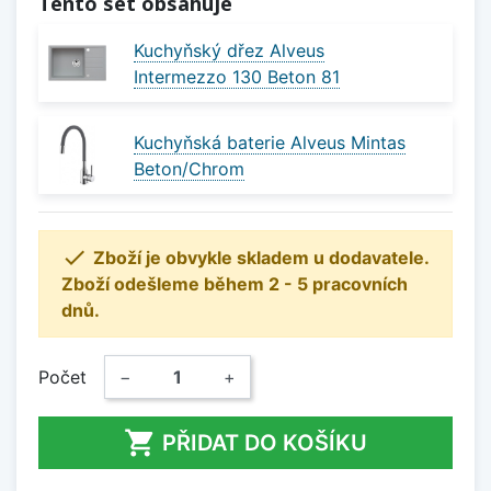
Tento set obsahuje
Kuchyňský dřez Alveus
Intermezzo 130 Beton 81
Kuchyňská baterie Alveus Mintas
Beton/Chrom

Zboží je obvykle skladem u dodavatele.
Zboží odešleme během 2 - 5 pracovních
dnů.
Počet
−
+

PŘIDAT DO KOŠÍKU