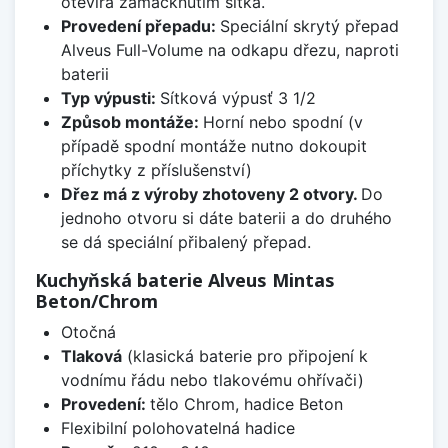
otevírá zamáčknutím sítka.
Provedení přepadu:
Speciální skrytý přepad
Alveus Full-Volume na odkapu dřezu, naproti
baterii
Typ výpusti:
Sítková výpusť 3 1/2
Způsob montáže:
Horní nebo spodní (v
případě spodní montáže nutno dokoupit
příchytky z příslušenství)
Dřez má z výroby zhotoveny 2 otvory.
Do
jednoho otvoru si dáte baterii a do druhého
se dá speciální přibalený přepad.
Kuchyňská baterie Alveus Mintas
Beton/Chrom
Otočná
Tlaková
(klasická baterie pro připojení k
vodnímu řádu nebo tlakovému ohřívači)
Provedení:
tělo Chrom, hadice Beton
Flexibilní polohovatelná hadice