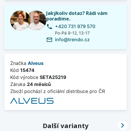
Jakýkoliv dotaz? Rádi vám
poradíme.
+420 731 979 570
phone
Po-Pá 9-12, 13-17
info@trendo.cz
mail_outline
Značka
Alveus
Kód
15474
Kód výrobce
SETA25219
Záruka
24 měsíců
Zboží pochází z oficiální distribuce pro ČR

Další varianty