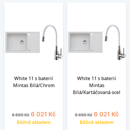
White 11 s baterií
White 11 s baterií
Mintas Bílá/Chrom
Mintas
Bílá/Kartáčovaná ocel
Běžná cena
Cena
Běžná cena
Cena
6 021 Kč
6 021 Kč
6 690 Kč
6 690 Kč
Běžně skladem
Běžně skladem