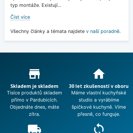
typ montáže. Existují...
Číst více
Všechny články a témata najdete
v naší poradně
.
Proč nakupovat u nás?
store_mall_directory
home
Skladem je skladem
30 let zkušeností v oboru
Tisíce produktů skladem
Máme vlastní kuchyňské
přímo v Pardubicích.
studio a vyrábíme
Objednáte dnes, máte
špičkové kuchyně. Víme
zítra.
přesně, co funguje.
local_shipping
sync