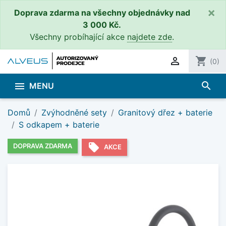
×
Doprava zdarma na všechny objednávky nad
3 000 Kč.
Všechny probíhající akce
najdete zde
.

shopping_cart
(0)
search

MENU
Domů
Zvýhodněné sety
Granitový dřez + baterie
S odkapem + baterie
local_offer
DOPRAVA ZDARMA
AKCE