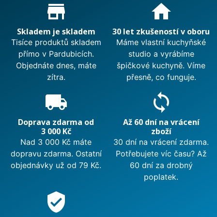
Proč nakupovat u nás?
store_mall_directory
home
Skladem je skladem
30 let zkušeností v oboru
Tisíce produktů skladem
Máme vlastní kuchyňské
přímo v Pardubicích.
studio a vyrábíme
Objednáte dnes, máte
špičkové kuchyně. Víme
zítra.
přesně, co funguje.
local_shipping
sync
Doprava zdarma od
Až 60 dní na vrácení
3 000 Kč
zboží
Nad 3 000 Kč máte
30 dní na vrácení zdarma.
dopravu zdarma. Ostatní
Potřebujete víc času? Až
objednávky už od 79 Kč.
60 dní za drobný
poplatek.
verified_user