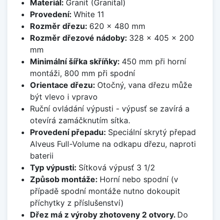
Materiál:
Granit (Granital)
Provedení:
White 11
Rozměr dřezu:
620 x 480 mm
Rozměr dřezové nádoby:
328 x 405 x 200
mm
Minimální šířka skříňky:
450 mm při horní
montáži, 800 mm při spodní
Orientace dřezu:
Otočný, vana dřezu může
být vlevo i vpravo
Ruční ovládání výpusti - výpusť se zavírá a
otevírá zamáčknutím sítka.
Provedení přepadu:
Speciální skrytý přepad
Alveus Full-Volume na odkapu dřezu, naproti
baterii
Typ výpusti:
Sítková výpusť 3 1/2
Způsob montáže:
Horní nebo spodní (v
případě spodní montáže nutno dokoupit
příchytky z příslušenství)
Dřez má z výroby zhotoveny 2 otvory.
Do