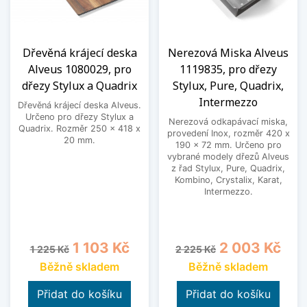
Dřevěná krájecí deska
Nerezová Miska Alveus
Alveus 1080029, pro
1119835, pro dřezy
dřezy Stylux a Quadrix
Stylux, Pure, Quadrix,
Intermezzo
Dřevěná krájecí deska Alveus.
Určeno pro dřezy Stylux a
Nerezová odkapávací miska,
Quadrix. Rozměr 250 x 418 x
provedení Inox, rozměr 420 x
20 mm.
190 x 72 mm. Určeno pro
vybrané modely dřezů Alveus
z řad Stylux, Pure, Quadrix,
Kombino, Crystalix, Karat,
Intermezzo.
Běžná cena
Cena
Běžná cena
Cena
1 103 Kč
2 003 Kč
1 225 Kč
2 225 Kč
Běžně skladem
Běžně skladem
Přidat do košíku
Přidat do košíku