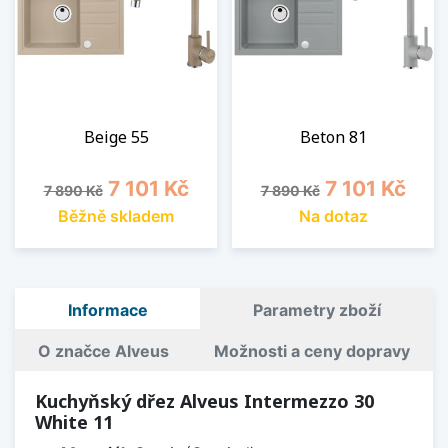
Beige 55
Beton 81
Běžná cena
Cena
Běžná cena
Cena
7 101 Kč
7 101 Kč
7 890 Kč
7 890 Kč
Běžně skladem
Na dotaz
Informace
Parametry zboží
O značce Alveus
Možnosti a ceny dopravy
Kuchyňský dřez Alveus Intermezzo 30
White 11