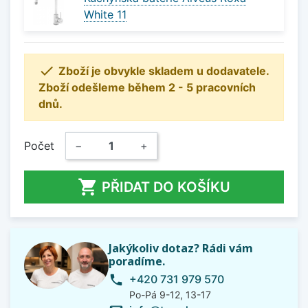
White 11

Zboží je obvykle skladem u dodavatele.
Zboží odešleme během 2 - 5 pracovních
dnů.
Počet
−
+

PŘIDAT DO KOŠÍKU
Jakýkoliv dotaz? Rádi vám
poradíme.
+420 731 979 570
phone
Po-Pá 9-12, 13-17