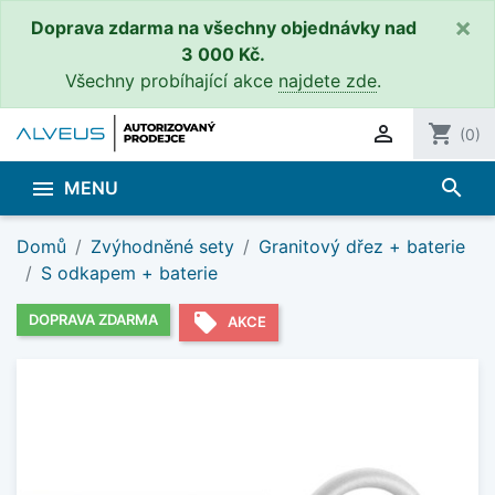
×
Doprava zdarma na všechny objednávky nad
3 000 Kč.
Všechny probíhající akce
najdete zde
.

shopping_cart
(0)
search

MENU
Domů
Zvýhodněné sety
Granitový dřez + baterie
S odkapem + baterie
local_offer
DOPRAVA ZDARMA
AKCE