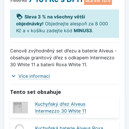
SLEVA 10%
7 890 Kč
loyalty
Sleva 3 % na všechny větší
objednávky!
Objednejte alespoň za 8 000
Kč a v košíku zadejte kód
MINUS3
.
Cenově zvýhodněný set dřezu a baterie Alveus -
obsahuje granitový dřez s odkapem Intermezzo
30 White 11 a baterii Roxa White 11.
expand_more
Více informací
Tento set obsahuje
Kuchyňský dřez Alveus
Intermezzo 30 White 11
Kuchyňská baterie Alveus Roxa