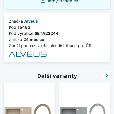
info@trendo.cz
mail_outline
Značka
Alveus
Kód
15483
Kód výrobce
SETA22244
Záruka
24 měsíců
Zboží pochází z oficiální distribuce pro ČR

Další varianty