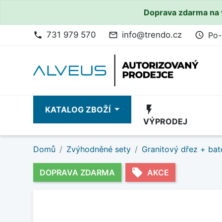
Doprava zdarma na 
731 979 570
info@trendo.cz
Po-
phone
mail_outline
access_time
flash_on
KATALOG ZBOŽÍ
VÝPRODEJ
Domů
Zvýhodněné sety
Granitový dřez + bat
local_offer
DOPRAVA ZDARMA
AKCE