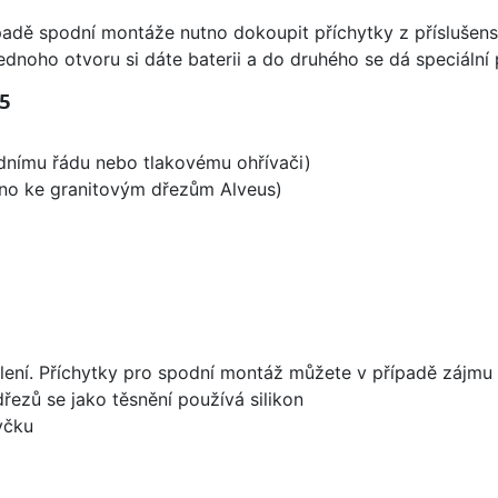
padě spodní montáže nutno dokoupit příchytky z příslušens
ednoho otvoru si dáte baterii a do druhého se dá speciální 
5
odnímu řádu nebo tlakovému ohřívači)
ěno ke granitovým dřezům Alveus)
lení. Příchytky pro spodní montáž můžete v případě zájmu 
dřezů se jako těsnění používá silikon
yčku