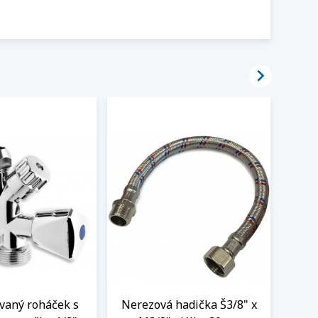

aný roháček s
Nerezová hadička Š3/8" x
BE