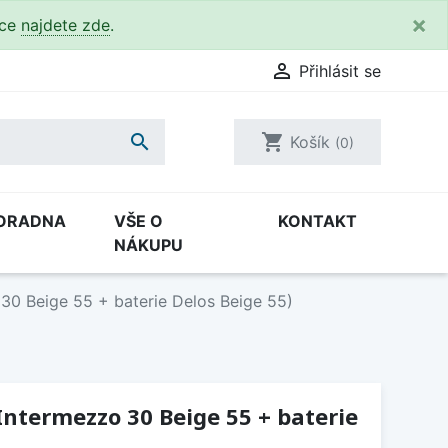
×
kce
najdete zde
.

Přihlásit se

shopping_cart
Košík
(0)
ORADNA
VŠE O
KONTAKT
NÁKUPU
 30 Beige 55 + baterie Delos Beige 55)
 Intermezzo 30 Beige 55 + baterie