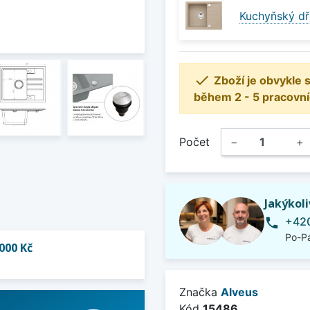
Kuchyňský dř

Zboží je obvykle
během 2 - 5 pracovní
Počet
−
+
Jakýkol
+420
phone
Po-Pá
000 Kč
Značka
Alveus
Kód
15486