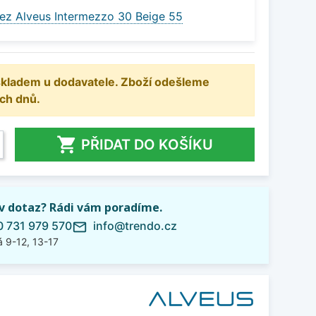
ez Alveus Intermezzo 30 Beige 55
 skladem u dodavatele. Zboží odešleme
ch dnů.

PŘIDAT DO KOŠÍKU
iv dotaz? Rádi vám poradíme.
 731 979 570
info@trendo.cz
mail_outline
 9-12, 13-17