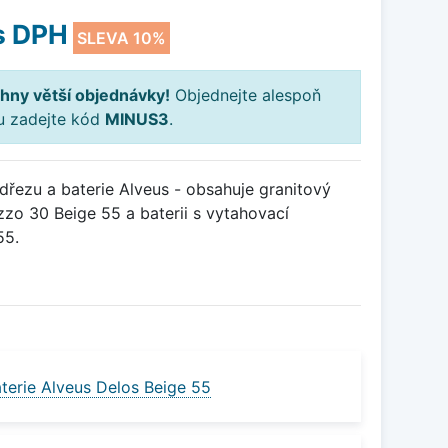
s DPH
SLEVA 10%
hny větší objednávky!
Objednejte alespoň
ku zadejte kód
MINUS3
.
řezu a baterie Alveus - obsahuje granitový
zo 30 Beige 55 a baterii s vytahovací
55.
terie Alveus Delos Beige 55