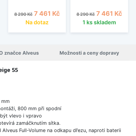
Běžná cena
Cena
Běžná cena
Cena
7 461 Kč
7 461 Kč
8 290 Kč
8 290 Kč
Na dotaz
1 ks skladem
O značce Alveus
Možnosti a ceny dopravy
eige 55
0 mm
ontáži, 800 mm při spodní
být vlevo i vpravo
 otevírá zamáčknutím sítka.
 Alveus Full-Volume na odkapu dřezu, naproti baterii