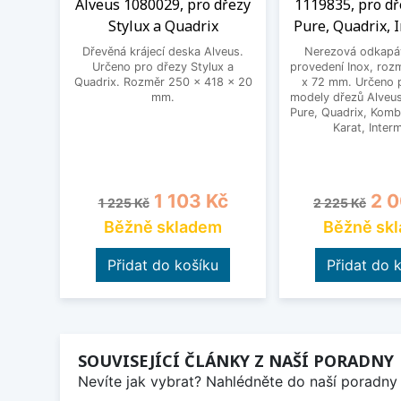
Alveus 1080029, pro dřezy
1119835, pro dř
Stylux a Quadrix
Pure, Quadrix, 
Dřevěná krájecí deska Alveus.
Nerezová odkapáv
Určeno pro dřezy Stylux a
provedení Inox, roz
Quadrix. Rozměr 250 x 418 x 20
x 72 mm. Určeno 
mm.
modely dřezů Alveus
Pure, Quadrix, Kombi
Karat, Inter
Běžná cena
Cena
Běžná cena
Cen
1 103 Kč
2 0
1 225 Kč
2 225 Kč
Běžně skladem
Běžně sk
Přidat do košíku
Přidat do 
SOUVISEJÍCÍ ČLÁNKY Z NAŠÍ PORADNY
Nevíte jak vybrat? Nahlédněte do naší poradny 