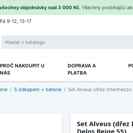
všechny objednávky nad 3 000 Kč.
Všechny probíhající a
Pá 9-12, 13-17
PROČ NAKOUPIT U
DOPRAVA A
P
NÁS
PLATBA
erie
S odkapem + baterie
Set Alveus (dřez Intermezzo
Set Alveus (dřez
Delos Beige 55)