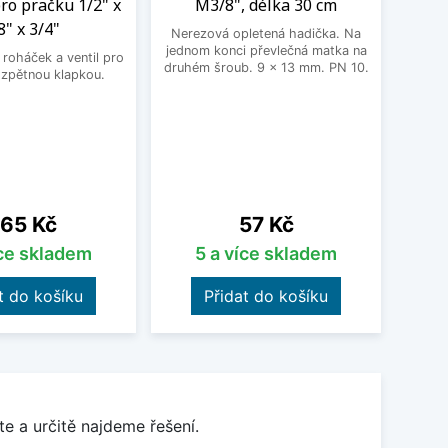
ro pračku 1/2" x
M3/8", délka 30 cm
3
8" x 3/4"
Nerezová opletená hadička. Na
BEK
jednom konci převlečná matka na
roháček a ventil pro
druhém šroub. 9 x 13 mm. PN 10.
 zpětnou klapkou.
ena
Cena
65 Kč
57 Kč
íce skladem
5 a více skladem
t do košíku
Přidat do košíku
e a určitě najdeme řešení.