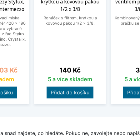
ezy Stylux,
krytkou a kovovou pákou
ventilem p
Intermezzo
1/2 x 3/8
3/
ací miska,
Roháček s filtrem, krytkou a
Kombinovaný 
měr 420 x 190
kovovou pákou 1/2 x 3/8.
pračku se
pro vybrané
 z řad Stylux,
no, Crystalix,
mezzo.
a
Cena
C
03 Kč
140 Kč
3
ladem
5 a více skladem
5 a v
košíku
Přidat do košíku
Přida
a snad najdete, co hledáte. Pokud ne, zavolejte nebo napišt