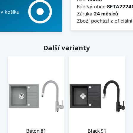
adjust
Kód výrobce
SETA2224
 v košíku
Záruka
24 měsíců
Zboží pochází z oficiální
Další varianty
Beton 81
Black 91