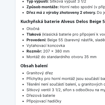
Typ výpusti:
Sítková výpusť 3 1/2
Způsob montáže:
Horní nebo spodní (v pří
Dřez má z výroby zhotoveny 2 otvory.
Do j
Kuchyňská baterie Alveus Delos Beige 5
Otočná
Tlaková
(klasická baterie pro připojení k v
Provedení:
Beige 55 (barevný nástřik, slad
Vytahovací koncovka
Rozměr:
207 x 380 mm
Montáž do standardního otvoru 35 mm
Obsah balení
Granitový dřez
Příchytky pro horní montáž jsou součástí ba
Těsnění není součástí balení, u granitových 
Sítkový ventil 3 1/2, sifon s odbočkou na m
Dřezová baterie
Připojovací hadičky