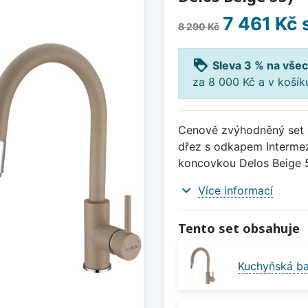
7 461 Kč
8 290 Kč
loyalty
Sleva 3 % na všec
za 8 000 Kč a v koší
Cenově zvýhodněný set d
dřez s odkapem Intermez
koncovkou Delos Beige 
expand_more
Více informací
Tento set obsahuje
Kuchyňská ba