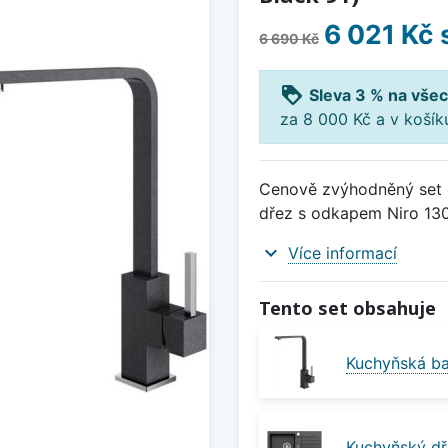
6 021 Kč
6 690 Kč
loyalty
Sleva 3 % na všec
za 8 000 Kč a v koší
Cenově zvýhodněný set d
dřez s odkapem Niro 130 
expand_more
Více informací
Tento set obsahuje
Kuchyňská bat
Kuchyňský dř