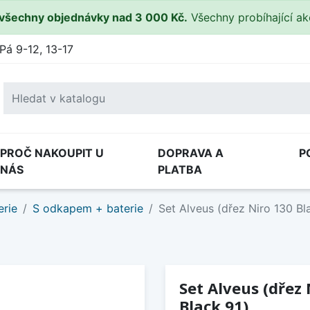
všechny objednávky nad 3 000 Kč.
Všechny probíhající a
Pá 9-12, 13-17
PROČ NAKOUPIT U
DOPRAVA A
P
NÁS
PLATBA
erie
S odkapem + baterie
Set Alveus (dřez Niro 130 Bl
Set Alveus (dřez 
Black 91)