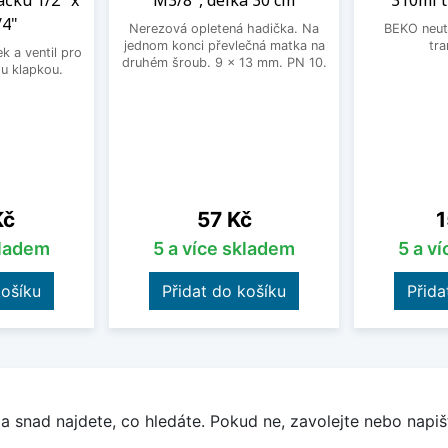
ačku 1/2" x
M3/8", délka 30 cm
310ml 
/4"
Nerezová opletená hadička. Na
BEKO neutr
jednom konci převlečná matka na
tra
 a ventil pro
druhém šroub. 9 x 13 mm. PN 10.
u klapkou.
Cena
C
Kč
57 Kč
1
kladem
5 a více skladem
5 a v
košíku
Přidat do košíku
Přida
a snad najdete, co hledáte. Pokud ne, zavolejte nebo napišt