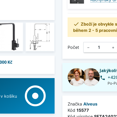

Zboží je obvykle
během 2 - 5 pracovní
Počet
−
+
000 Kč
Jakýkol
+420
phone
Po-Pá
adjust
 v košíku
Značka
Alveus
Kód
15577
Kód výrobce
SETA2402