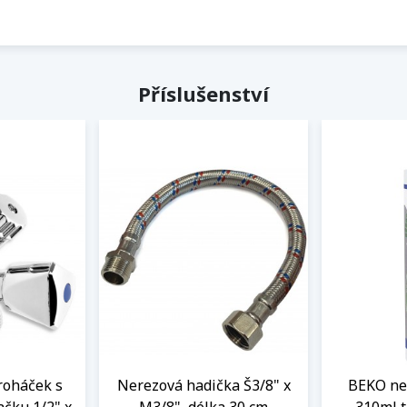
Příslušenství
roháček s
Nerezová hadička Š3/8" x
BEKO neu