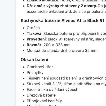
Dřez má z výroby zhotoveny 2 otvory.
Do j
excentrické ovládání atd. Je sice přibalena 
Kuchyňská baterie Alveus Afra Black 91
Otočná
Tlaková
(klasická baterie pro připojení k v
Provedení:
Black 91 (barevný nástřik, slad
Rozměr:
200 x 323 mm
Montáž do standardního otvoru 35 mm
Obsah balení
Granitový dřez
Příchytky
Těsnění není součástí balení, u granitových 
Sítkový ventil 3 1/2, sifon s odbočkou na m
Excentrické ovládání výpusti
Dřezová baterie
Připojovací hadičky