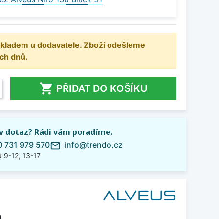
 skladem u dodavatele. Zboží odešleme
ch dnů.

PŘIDAT DO KOŠÍKU
iv dotaz? Rádi vám poradíme.
 731 979 570
info@trendo.cz
mail_outline
 9-12, 13-17
1