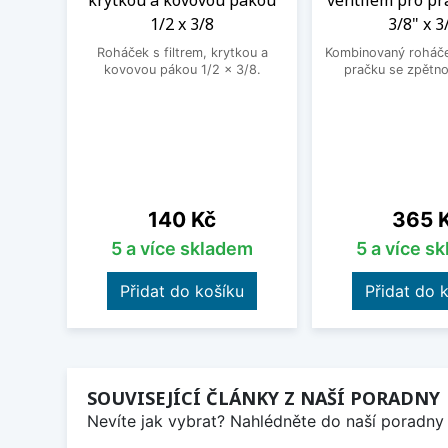
krytkou a kovovou pákou
ventilem pro pr
1/2 x 3/8
3/8" x 3
Roháček s filtrem, krytkou a
Kombinovaný roháček
kovovou pákou 1/2 x 3/8.
pračku se zpětno
Cena
Cena
140 Kč
365 
5 a více skladem
5 a více s
Přidat do košíku
Přidat do 
SOUVISEJÍCÍ ČLÁNKY Z NAŠÍ PORADNY
Nevíte jak vybrat? Nahlédněte do naší poradny 