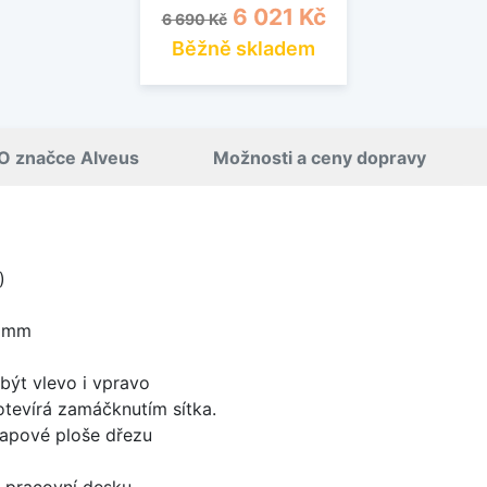
Běžná cena
Cena
6 021 Kč
6 690 Kč
Běžně skladem
O značce Alveus
Možnosti a ceny dopravy
1
)
6 mm
být vlevo i vpravo
 otevírá zamáčknutím sítka.
apové ploše dřezu
d pracovní desku