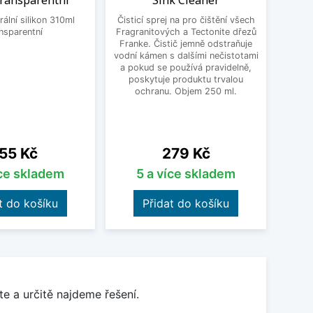
transparentní
Sink Cleaner
Schoc
ální silikon 310ml
Čisticí sprej na pro čištění všech
Un
nsparentní
Fragranitových a Tectonite dřezů
Schoc
Franke. Čistič jemně odstraňuje
dře
vodní kámen s dalšími nečistotami
nastav
a pokud se používá pravidelně,
vho
poskytuje produktu trvalou
přib
ochranu. Objem 250 ml.
čern
18
ena
Cena
55 Kč
279 Kč
íce skladem
5 a více skladem
t do košíku
Přidat do košíku
e a určitě najdeme řešení.