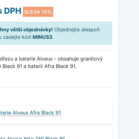
s DPH
SLEVA 10%
hny větší objednávky!
Objednejte alespoň
ku zadejte kód
MINUS3
.
řezu a baterie Alveus - obsahuje granitový
Black 91 a baterii Afra Black 91.
erie Alveus Afra Black 91
ez Alveus Niro 130 Black 91