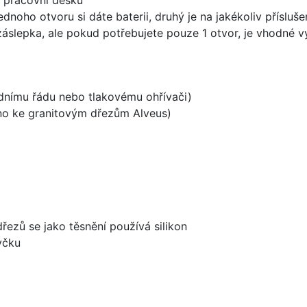
ednoho otvoru si dáte baterii, druhý je na jakékoliv přísluš
záslepka, ale pokud potřebujete pouze 1 otvor, je vhodné vy
odnímu řádu nebo tlakovému ohřívači)
ěno ke granitovým dřezům Alveus)
dřezů se jako těsnění používá silikon
yčku