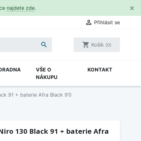
×
kce
najdete zde
.

Přihlásit se

shopping_cart
Košík
(0)
ORADNA
VŠE O
KONTAKT
NÁKUPU
ack 91 + baterie Afra Black 91)
Niro 130 Black 91 + baterie Afra