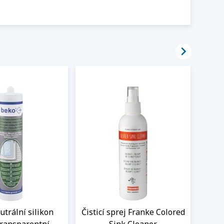

trální silikon
Čisticí sprej Franke Colored
Flex