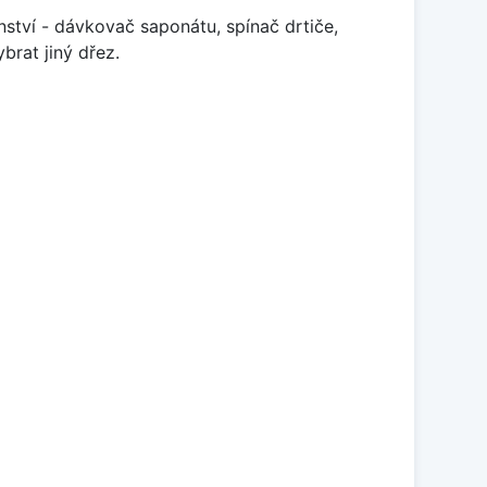
enství - dávkovač saponátu, spínač drtiče,
brat jiný dřez.