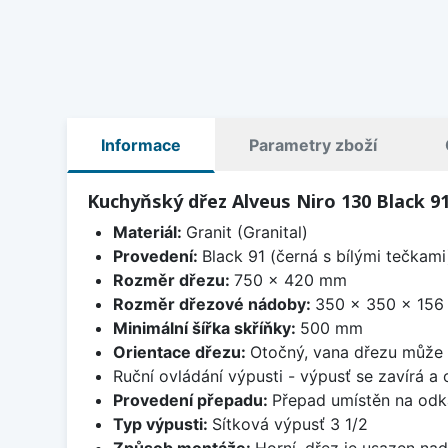
Informace
Parametry zboží
Kuchyňský dřez Alveus Niro 130 Black 9
Materiál:
Granit (Granital)
Provedení:
Black 91 (černá s bílými tečkami
Rozměr dřezu:
750 x 420 mm
Rozměr dřezové nádoby:
350 x 350 x 15
Minimální šířka skříňky:
500 mm
Orientace dřezu:
Otočný, vana dřezu může 
Ruční ovládání výpusti - výpusť se zavírá a
Provedení přepadu:
Přepad umístěn na odk
Typ výpusti:
Sítková výpusť 3 1/2
Způsob montáže:
Horní, dřez je usazen na