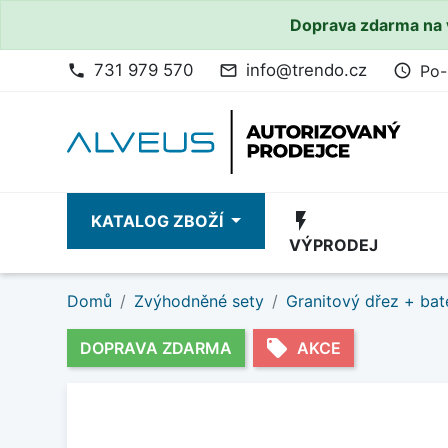
Doprava zdarma na 
731 979 570
info@trendo.cz
Po-
phone
mail_outline
access_time
flash_on
KATALOG ZBOŽÍ
VÝPRODEJ
Domů
Zvýhodněné sety
Granitový dřez + bat
local_offer
DOPRAVA ZDARMA
AKCE