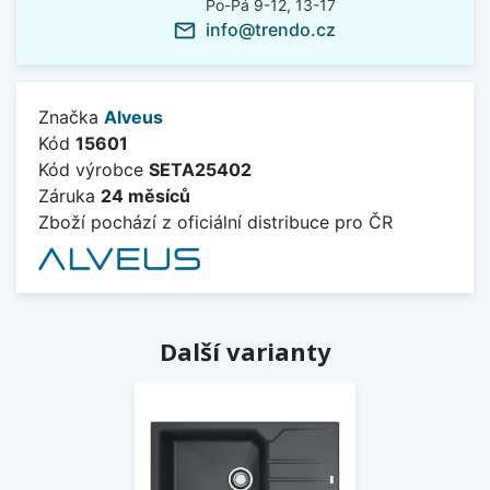
Po-Pá 9-12, 13-17
info@trendo.cz
mail_outline
Značka
Alveus
Kód
15601
Kód výrobce
SETA25402
Záruka
24 měsíců
Zboží pochází z oficiální distribuce pro ČR
Další varianty