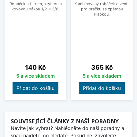
Roháček s filtrem, krytkou a
Kombinovaný roháček a ventil
kovovou pákou 1/2 x 3/8.
pro pračku se zpětnou
klapkou.
Cena
Cena
140 Kč
365 Kč
5 a více skladem
5 a více skladem
Přidat do košíku
Přidat do košíku
SOUVISEJÍCÍ ČLÁNKY Z NAŠÍ PORADNY
Nevíte jak vybrat? Nahlédněte do naší poradny a
snad najdete, co hledáte. Pokud ne, zavolejte