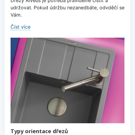
Dřezy Alveus je potřeba pravidelně čištit a
udržovat. Pokud údržbu nezanedbáte, odvděčí se
Vám.
Číst více
Typy orientace dřezů