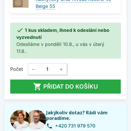
Beige 55

1 kus skladem, ihned k odeslání nebo
vyzvednutí
Odesíláme v pondělí 10.8., u vás v úterý
11.8..
Počet
−
+

PŘIDAT DO KOŠÍKU
Jakýkoliv dotaz? Rádi vám
poradíme.
+420 731 979 570
phone