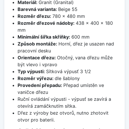
Materiál:
Granit (Granital)
Barevná varianta:
Beige 55
Rozměr dřezu:
780 x 480 mm
Rozměr dřezové nádoby:
438 x 400 x 180
mm
Minimální šířka skříňky:
600 mm
Způsob montáže:
Horní, dřez je usazen nad
pracovní desku
Orientace dřezu:
Otočný, vana dřezu může
být vlevo i vpravo
Typ výpusti:
Sítková výpusť 3 1/2
Rozměr výřezu:
dle šablony
Provedení přepadu:
Přepad umístěn ve
vaničce dřezu
Ruční ovládání výpusti - výpusť se zavírá a
otevírá zamáčknutím sítka.
Dřez z výroby bez otvorů, nutno zhotovit
otvor pro baterii.