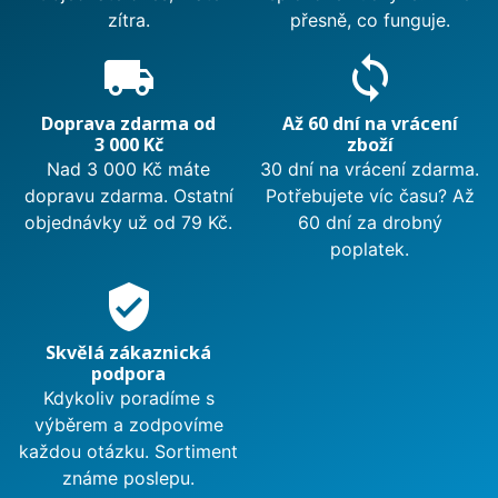
zítra.
přesně, co funguje.
local_shipping
sync
Doprava zdarma od
Až 60 dní na vrácení
3 000 Kč
zboží
Nad 3 000 Kč máte
30 dní na vrácení zdarma.
dopravu zdarma. Ostatní
Potřebujete víc času? Až
objednávky už od 79 Kč.
60 dní za drobný
poplatek.
verified_user
Skvělá zákaznická
podpora
Kdykoliv poradíme s
výběrem a zodpovíme
každou otázku. Sortiment
známe poslepu.