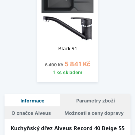
Black 91
Běžná cena
Cena
5 841 Kč
6 490 Kč
1 ks skladem
Informace
Parametry zboží
O značce Alveus
Možnosti a ceny dopravy
Kuchyňský dřez Alveus Record 40 Beige 55