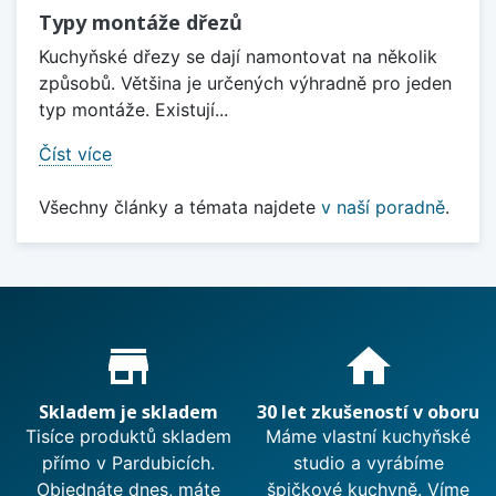
Typy montáže dřezů
Kuchyňské dřezy se dají namontovat na několik
způsobů. Většina je určených výhradně pro jeden
typ montáže. Existují...
Číst více
Všechny články a témata najdete
v naší poradně
.
Proč nakupovat u nás?
store_mall_directory
home
Skladem je skladem
30 let zkušeností v oboru
Tisíce produktů skladem
Máme vlastní kuchyňské
přímo v Pardubicích.
studio a vyrábíme
Objednáte dnes, máte
špičkové kuchyně. Víme