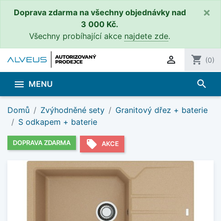
×
Doprava zdarma na všechny objednávky nad
3 000 Kč.
Všechny probíhající akce
najdete zde
.

shopping_cart
(0)
search

MENU
Domů
Zvýhodněné sety
Granitový dřez + baterie
S odkapem + baterie
local_offer
DOPRAVA ZDARMA
AKCE