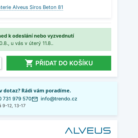
terie Alveus Siros Beton 81
ned k odeslání nebo vyzvednutí
8., u vás v úterý 11.8..

PŘIDAT DO KOŠÍKU
iv dotaz? Rádi vám poradíme.
 731 979 570
info@trendo.cz
mail_outline
 9-12, 13-17