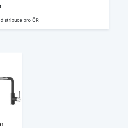
9
 distribuce pro ČR
91