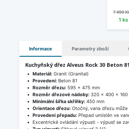
Běžná 
7 490 K
1 k
Informace
Parametry zboží
Kuchyňský dřez Alveus Rock 30 Beton 8
Materiál:
Granit (Granital)
Provedení:
Beton 81
Rozměr dřezu:
595 x 475 mm
Rozměr dřezové nádoby:
320 x 400 x 16
Minimální šířka skříňky:
450 mm
Orientace dřezu:
Otočný, vana dřezu může 
Provedení přepadu:
Přepad umístěn ve van
Excentrické ovládání výpusti - výpusť se zav
Typ výpusti:
Sítková výpusť 3 1/2