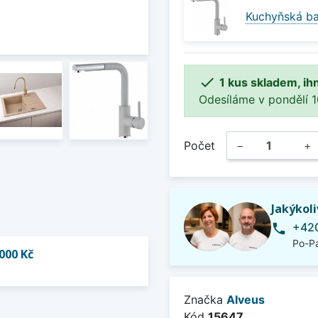
Kuchyňská ba

1 kus skladem, ih
Odesíláme v pondělí 10.
Počet
−
+
Jakýkol
+420
phone
Po-Pá
000 Kč
Značka
Alveus
Kód
15647