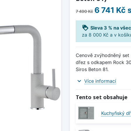
6 741 Kč
s
7 490 Kč
loyalty
Sleva 3 % na všec
za 8 000 Kč a v koší
Cenově zvýhodněný set d
dřez s odkapem Rock 30 
Siros Beton 81.
expand_more
Více informací
Tento set obsahuje
Kuchyňský dř