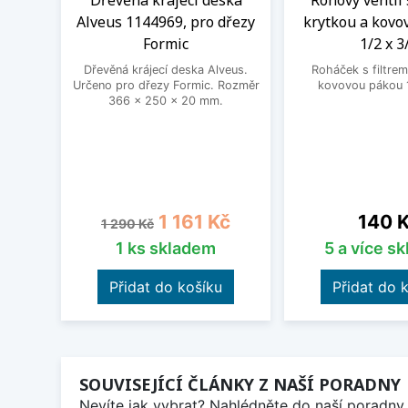
Dřevěná krájecí deska
Rohový ventil 
Alveus 1144969, pro dřezy
krytkou a kovo
Formic
1/2 x 3
Dřevěná krájecí deska Alveus.
Roháček s filtrem
Určeno pro dřezy Formic. Rozměr
kovovou pákou 1
366 x 250 x 20 mm.
Běžná cena
Cena
Cena
1 161 Kč
140 
1 290 Kč
1 ks skladem
5 a více s
Přidat do košíku
Přidat do 
SOUVISEJÍCÍ ČLÁNKY Z NAŠÍ PORADNY
Nevíte jak vybrat? Nahlédněte do naší poradny 