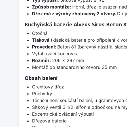
Způsob montáže:
Horní, dřez je usazen na
Dřez má z výroby zhotoveny 2 otvory.
Do j
Kuchyňská baterie Alveus Siros Beton 8
Otočná
Tlaková
(klasická baterie pro připojení k v
Provedení:
Beton 81 (barevný nástřik, slad
Vytahovací koncovka
Rozměr:
206 x 297 mm
Montáž do standardního otvoru 35 mm
Obsah balení
Granitový dřez
Příchytky
Těsnění není součástí balení, u granitových 
Sítkový ventil 3 1/2, sifon s odbočkou na m
Excentrické ovládání výpusti
Dřezová baterie