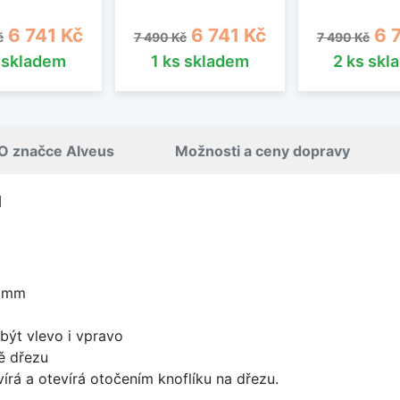
cena
Cena
Běžná cena
Cena
Běžná cena
Cen
6 741 Kč
6 741 Kč
6 
č
7 490 Kč
7 490 Kč
s skladem
1 ks skladem
2 ks skl
O značce Alveus
Možnosti a ceny dopravy
1
0 mm
být vlevo i vpravo
ě dřezu
írá a otevírá otočením knoflíku na dřezu.