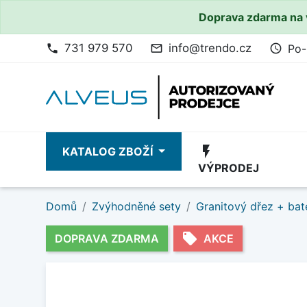
Doprava zdarma na 
731 979 570
info@trendo.cz
Po-
phone
mail_outline
access_time
flash_on
KATALOG ZBOŽÍ
VÝPRODEJ
Domů
Zvýhodněné sety
Granitový dřez + bat
local_offer
DOPRAVA ZDARMA
AKCE