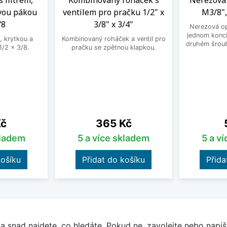
s filtrem,
Kombinovaný roháček s
Nerezová 
vou pákou
ventilem pro pračku 1/2" x
M3/8",
/8
3/8" x 3/4"
Nerezová op
jednom konci
, krytkou a
Kombinovaný roháček a ventil pro
druhém šroub
/2 x 3/8.
pračku se zpětnou klapkou.
Cena
Kč
365 Kč
kladem
5 a více skladem
5 a v
košíku
Přidat do košíku
Přida
a snad najdete, co hledáte. Pokud ne, zavolejte nebo napišt