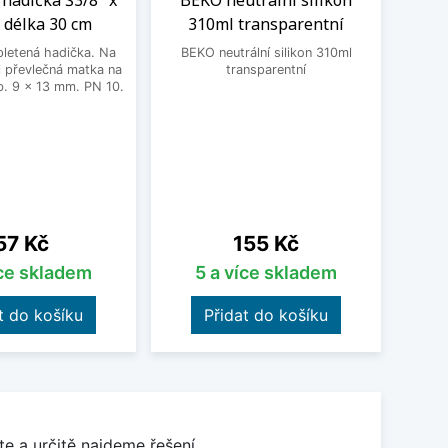
hadička Š3/8" x
BEKO neutrální silikon
Čisti
 délka 30 cm
310ml transparentní
letená hadička. Na
BEKO neutrální silikon 310ml
Čistic
 převlečná matka na
transparentní
Fragr
. 9 x 13 mm. PN 10.
Frank
vodní 
a po
pos
o
Cena
Cena
57 Kč
155 Kč
íce skladem
5 a více skladem
t do košíku
Přidat do košíku
e a určitě najdeme řešení.