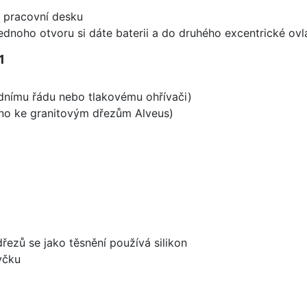
d pracovní desku
ednoho otvoru si dáte baterii a do druhého excentrické ovl
1
odnímu řádu nebo tlakovému ohřívači)
ěno ke granitovým dřezům Alveus)
dřezů se jako těsnění používá silikon
yčku