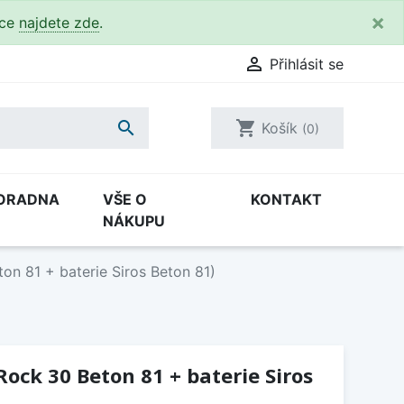
×
kce
najdete zde
.

Přihlásit se

shopping_cart
Košík
(0)
ORADNA
VŠE O
KONTAKT
NÁKUPU
on 81 + baterie Siros Beton 81)
Rock 30 Beton 81 + baterie Siros