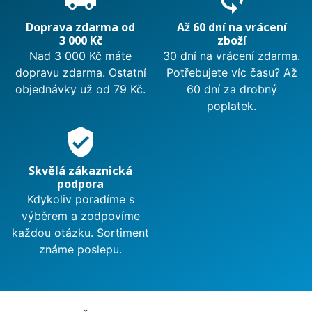
Doprava zdarma od
Až 60 dní na vrácení
3 000 Kč
zboží
Nad 3 000 Kč máte
30 dní na vrácení zdarma.
dopravu zdarma. Ostatní
Potřebujete víc času? Až
objednávky už od 79 Kč.
60 dní za drobný
poplatek.
verified_user
Skvělá zákaznická
podpora
Kdykoliv poradíme s
výběrem a zodpovíme
každou otázku. Sortiment
známe poslepu.