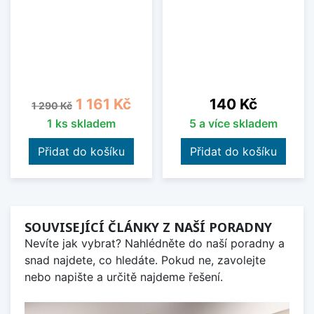
Běžná cena
Cena
Cena
1 161 Kč
140 Kč
1 290 Kč
1 ks skladem
5 a více skladem
Přidat do košíku
Přidat do košíku
SOUVISEJÍCÍ ČLÁNKY Z NAŠÍ PORADNY
Nevíte jak vybrat? Nahlédněte do naší poradny a
snad najdete, co hledáte. Pokud ne, zavolejte
nebo napište a určitě najdeme řešení.