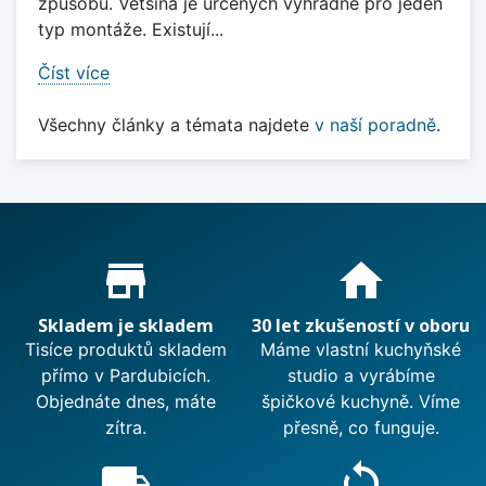
způsobů. Většina je určených výhradně pro jeden
typ montáže. Existují...
Číst více
Všechny články a témata najdete
v naší poradně
.
Proč nakupovat u nás?
store_mall_directory
home
Skladem je skladem
30 let zkušeností v oboru
Tisíce produktů skladem
Máme vlastní kuchyňské
přímo v Pardubicích.
studio a vyrábíme
Objednáte dnes, máte
špičkové kuchyně. Víme
zítra.
přesně, co funguje.
local_shipping
sync