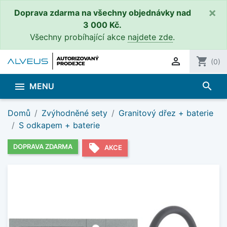
×
Doprava zdarma na všechny objednávky nad
3 000 Kč.
Všechny probíhající akce
najdete zde
.

shopping_cart
(0)
search

MENU
Domů
Zvýhodněné sety
Granitový dřez + baterie
S odkapem + baterie
local_offer
DOPRAVA ZDARMA
AKCE