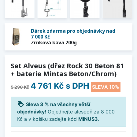
Dárek zdarma pro objednávky nad
7 000 Kč
Zrnková káva 200g
Set Alveus (dřez Rock 30 Beton 81
+ baterie Mintas Beton/Chrom)
4 761 Kč
s DPH
SLEVA 10%
5 290 Kč
loyalty
Sleva 3 % na všechny větší
objednávky!
Objednejte alespoň za 8 000
Kč a v košíku zadejte kód
MINUS3
.