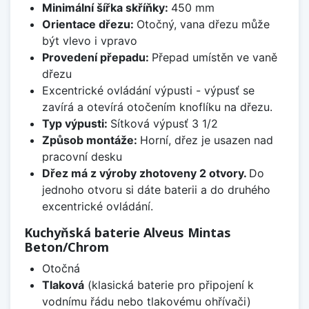
Minimální šířka skříňky:
450 mm
Orientace dřezu:
Otočný, vana dřezu může
být vlevo i vpravo
Provedení přepadu:
Přepad umístěn ve vaně
dřezu
Excentrické ovládání výpusti - výpusť se
zavírá a otevírá otočením knoflíku na dřezu.
Typ výpusti:
Sítková výpusť 3 1/2
Způsob montáže:
Horní, dřez je usazen nad
pracovní desku
Dřez má z výroby zhotoveny 2 otvory.
Do
jednoho otvoru si dáte baterii a do druhého
excentrické ovládání.
Kuchyňská baterie Alveus Mintas
Beton/Chrom
Otočná
Tlaková
(klasická baterie pro připojení k
vodnímu řádu nebo tlakovému ohřívači)