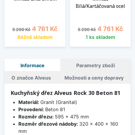
Bílá/Kartáčovaná ocel
Běžná cena
Cena
Běžná cena
Cena
4 761 Kč
4 761 Kč
5 290 Kč
5 290 Kč
Běžně skladem
1 ks skladem
Informace
Parametry zboží
O značce Alveus
Možnosti a ceny dopravy
Kuchyňský dřez Alveus Rock 30 Beton 81
Materiál:
Granit (Granital)
Provedení:
Beton 81
Rozměr dřezu:
595 x 475 mm
Rozměr dřezové nádoby:
320 x 400 x 160
mm