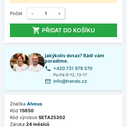
Počet
−
+

PŘIDAT DO KOŠÍKU
Jakýkoliv dotaz? Rádi vám
poradíme.
+420 731 979 570
phone
Po-Pá 9-12, 13-17
info@trendo.cz
mail_outline
Značka
Alveus
Kód
15650
Kód výrobce
SETA25302
Záruka
24 měsíců