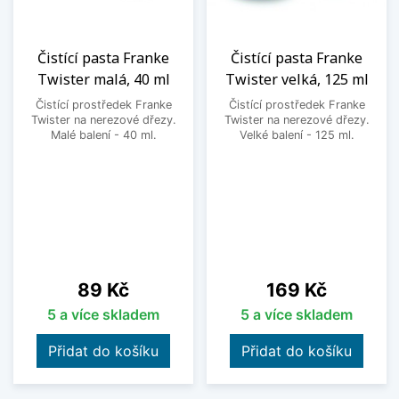
Čistící pasta Franke
Čistící pasta Franke
Twister malá, 40 ml
Twister velká, 125 ml
Čistící prostředek Franke
Čistící prostředek Franke
Twister na nerezové dřezy.
Twister na nerezové dřezy.
Malé balení - 40 ml.
Velké balení - 125 ml.
Cena
Cena
89 Kč
169 Kč
5 a více skladem
5 a více skladem
Přidat do košíku
Přidat do košíku