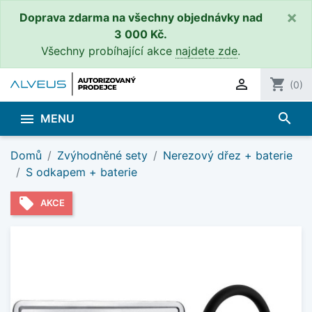
×
Doprava zdarma na všechny objednávky nad
3 000 Kč.
Všechny probíhající akce
najdete zde
.

shopping_cart
(0)
search

MENU
Domů
Zvýhodněné sety
Nerezový dřez + baterie
S odkapem + baterie
local_offer
AKCE