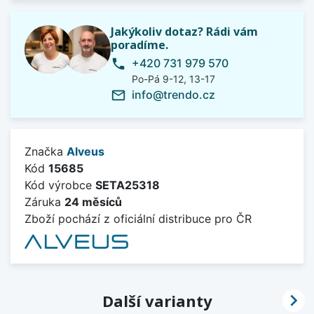
Jakýkoliv dotaz? Rádi vám
poradíme.
+420 731 979 570
phone
Po-Pá 9-12, 13-17
info@trendo.cz
mail_outline
Značka
Alveus
Kód
15685
Kód výrobce
SETA25318
Záruka
24 měsíců
Zboží pochází z oficiální distribuce pro ČR

Další varianty