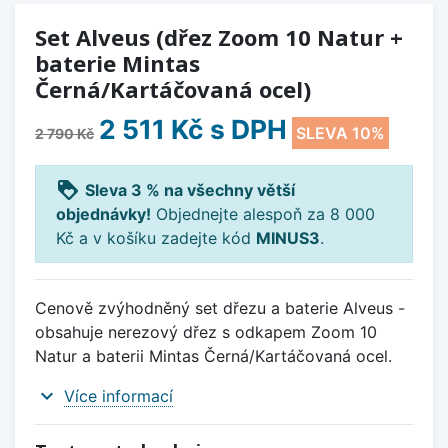
Set Alveus (dřez Zoom 10 Natur +
baterie Mintas
Černá/Kartáčovaná ocel)
2 511 Kč
s DPH
SLEVA 10%
2 790 Kč
loyalty
Sleva 3 % na všechny větší
objednávky!
Objednejte alespoň za 8 000
Kč a v košíku zadejte kód
MINUS3
.
Cenově zvýhodněný set dřezu a baterie Alveus -
obsahuje nerezový dřez s odkapem Zoom 10
Natur a baterii Mintas Černá/Kartáčovaná ocel.
expand_more
Více informací