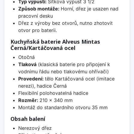
Typ výpusti:
Sítková výpusť 3 1/2
Způsob montáže:
Horní, dřez je usazen nad
pracovní desku
Dřez z výroby bez otvorů, nutno zhotovit
otvor pro baterii.
Kuchyňská baterie Alveus Mintas
Černá/Kartáčovaná ocel
Otočná
Tlaková
(klasická baterie pro připojení k
vodnímu řádu nebo tlakovému ohřívači)
Provedení:
tělo Kartáčovaná ocel (imitace
nerezi), hadice Černá
Flexibilní polohovatelná hadice
Rozměr:
210 x 340 mm
Montáž do standardního otvoru 35 mm
Obsah balení
Nerezový dřez