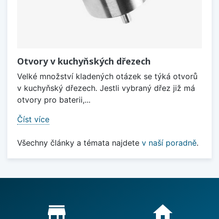
Otvory v kuchyňských dřezech
Velké množství kladených otázek se týká otvorů
v kuchyňský dřezech. Jestli vybraný dřez již má
otvory pro baterii,...
Číst více
Všechny články a témata najdete
v naší poradně
.
Proč nakupovat u nás?
store_mall_directory
home