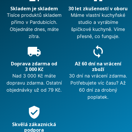
Skladem je skladem
30 let zkušeností v oboru
Tisíce produktů skladem
Máme vlastní kuchyňské
přímo v Pardubicích.
studio a vyrábíme
Objednáte dnes, máte
špičkové kuchyně. Víme
zítra.
přesně, co funguje.
local_shipping
sync
Doprava zdarma od
Až 60 dní na vrácení
3 000 Kč
zboží
Nad 3 000 Kč máte
30 dní na vrácení zdarma.
dopravu zdarma. Ostatní
Potřebujete víc času? Až
objednávky už od 79 Kč.
60 dní za drobný
poplatek.
verified_user
Skvělá zákaznická
podpora