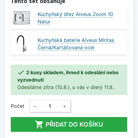
Tento set obsahuje
Kuchyňský dřez Alveus Zoom 10
Natur
Kuchyňská baterie Alveus Mintas
Černá/Kartáčovaná ocel

2 kusy skladem, ihned k odeslání nebo
vyzvednutí
Odesíláme zítra (10.8.), u vás v úterý 11.8..
Počet
−
+

PŘIDAT DO KOŠÍKU