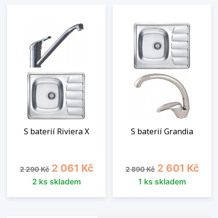
S baterií Riviera X
S baterií Grandia
Běžná cena
Cena
Běžná cena
Cena
2 061 Kč
2 601 Kč
2 290 Kč
2 890 Kč
2 ks skladem
1 ks skladem