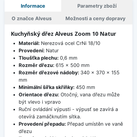
Informace
Parametry zboží
O značce Alveus
Možnosti a ceny dopravy
Kuchyňský dřez Alveus Zoom 10 Natur
Materiál:
Nerezová ocel CrNi 18/10
Provedení:
Natur
Tloušťka plechu:
0,6 mm
Rozměr dřezu:
615 x 500 mm
Rozměr dřezové nádoby:
340 x 370 x 155
mm
Minimální šířka skříňky:
450 mm
Orientace dřezu:
Otočný, vana dřezu může
být vlevo i vpravo
Ruční ovládání výpusti - výpusť se zavírá a
otevírá zamáčknutím sítka.
Provedení přepadu:
Přepad umístěn ve vaně
dřezu