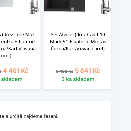
s (dřez Line Max
Set Alveus (dřez Cadit 10
Set 
centru + baterie
Black 91 + baterie Mintas
Blac
rná/Kartáčovaná
Černá/Kartáčovaná ocel)
Čer
ocel)
cena
Cena
Běžná cena
Cena
B
4 401 Kč
5 841 Kč
č
6 490 Kč
6
s skladem
3 ks skladem
e a určitě najdeme řešení.