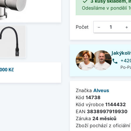

3 kusy skladem, i
Odesíláme v pondělí 10.
Počet
−
+
Jakýkol
+420
phone
Po-Pá
000 Kč
Značka
Alveus
Kód
14738
Kód výrobce
1144432
EAN
3838997919930
Záruka
24 měsíců
Zboží pochází z oficiální