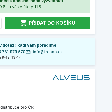
hned k odeslání nebo vyzvednutí
8., u vás v úterý 11.8..

PŘIDAT DO KOŠÍKU
iv dotaz? Rádi vám poradíme.
 731 979 570
info@trendo.cz
mail_outline
 9-12, 13-17
 distribuce pro ČR