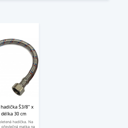
hadička Š3/8" x
 délka 30 cm
letená hadička. Na
 převlečná matka na