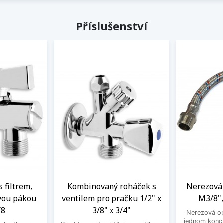
Příslušenství
s filtrem,
Kombinovaný roháček s
Nerezová 
vou pákou
ventilem pro pračku 1/2" x
M3/8",
/8
3/8" x 3/4"
Nerezová op
jednom konci