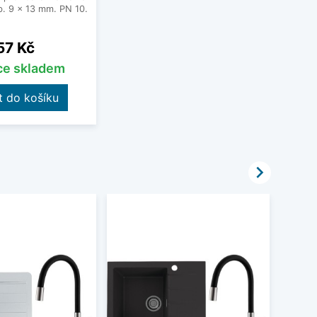
. 9 x 13 mm. PN 10.
Cena
57 Kč
íce skladem
t do košíku
