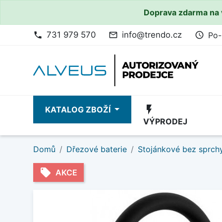
Doprava zdarma na 
731 979 570
info@trendo.cz
Po-
phone
mail_outline
access_time
flash_on
KATALOG ZBOŽÍ
VÝPRODEJ
Domů
Dřezové baterie
Stojánkové bez sprch
local_offer
AKCE