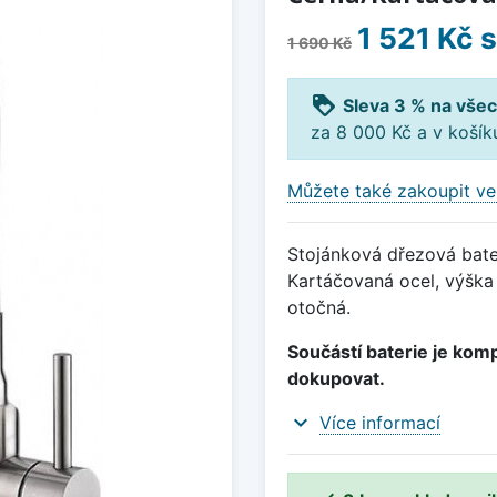
1 521 Kč
s
1 690 Kč
loyalty
Sleva 3 % na všec
za 8 000 Kč a v koší
Můžete také zakoupit ve
Stojánková dřezová bater
Kartáčovaná ocel, výška 
otočná.
Součástí baterie je komp
dokupovat.
expand_more
Více informací