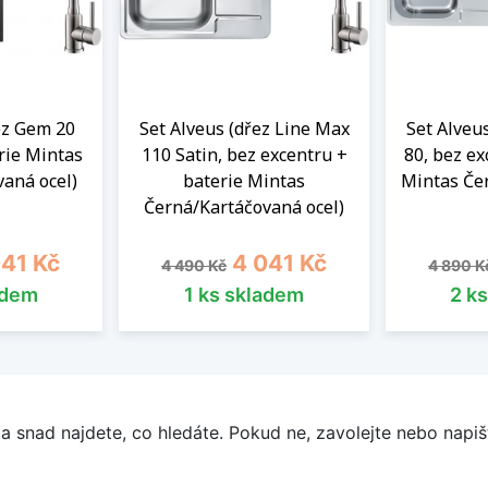
ez Gem 20
Set Alveus (dřez Line Max
Set Alveu
rie Mintas
110 Satin, bez excentru +
80, bez ex
aná ocel)
baterie Mintas
Mintas Če
Černá/Kartáčovaná ocel)
a
Běžná cena
Cena
Běžná 
041 Kč
4 041 Kč
4 490 Kč
4 890 K
adem
1 ks skladem
2 k
a snad najdete, co hledáte. Pokud ne, zavolejte nebo napišt