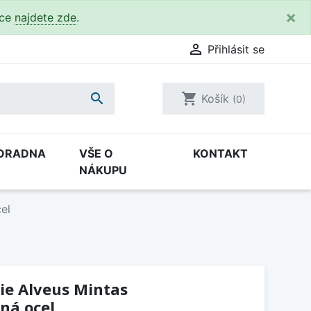
×
kce
najdete zde
.

Přihlásit se

shopping_cart
Košík
(0)
ORADNA
VŠE O
KONTAKT
NÁKUPU
el
ie Alveus Mintas
ná ocel