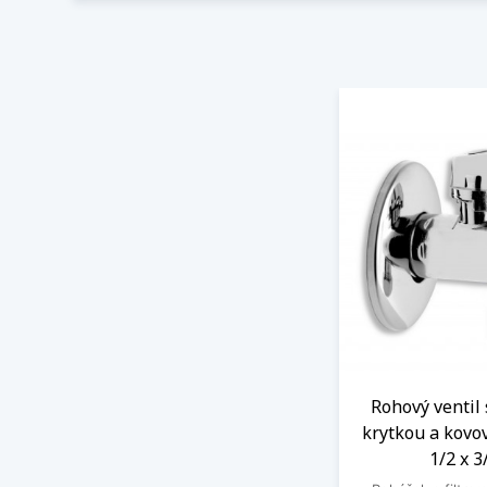
Rohový ventil 
krytkou a kovo
1/2 x 3