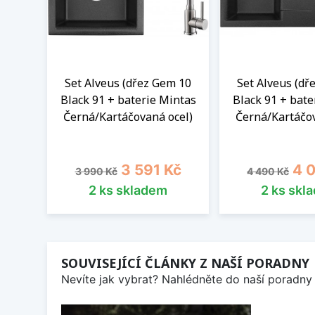
Set Alveus (dřez Gem 10
Set Alveus (dř
Black 91 + baterie Mintas
Black 91 + bate
Černá/Kartáčovaná ocel)
Černá/Kartáčov
Běžná cena
Cena
Běžná cena
Cen
3 591 Kč
4 
3 990 Kč
4 490 Kč
2 ks skladem
2 ks skl
SOUVISEJÍCÍ ČLÁNKY Z NAŠÍ PORADNY
Nevíte jak vybrat? Nahlédněte do naší poradny 