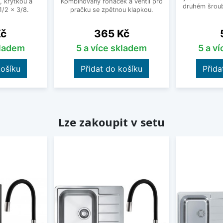
, krytkou a
Kombinovaný roháček a ventil pro
druhém šroub
/2 x 3/8.
pračku se zpětnou klapkou.
Cena
Kč
365 Kč
kladem
5 a více skladem
5 a v
košíku
Přidat do košíku
Přida
Lze zakoupit v setu