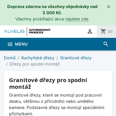
×
Doprava zdarma na všechny objednávky nad
3 000 Kč.
Všechny probíhající akce
najdete zde
.

shopping_cart
(0)
search

MENU
Domů
Kuchyňské dřezy
Granitové dřezy
Dřezy pro spodní montáž
Granitové dřezy pro spodní
montáž
Granitové dřezy, které se montují pod pracovní
desku, většinou z přírodního nebo umělého
kamene. Podstavné dřezy se montují speciálními
příchytkami.