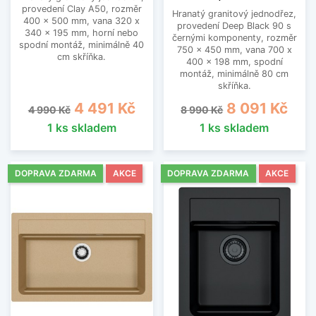
provedení Clay A50, rozměr
Hranatý granitový jednodřez,
400 x 500 mm, vana 320 x
provedení Deep Black 90 s
340 x 195 mm, horní nebo
černými komponenty, rozměr
spodní montáž, minimálně 40
750 x 450 mm, vana 700 x
cm skříňka.
400 x 198 mm, spodní
montáž, minimálně 80 cm
skříňka.
Běžná cena
Cena
Běžná cena
Cena
4 491 Kč
8 091 Kč
4 990 Kč
8 990 Kč
1 ks skladem
1 ks skladem
DOPRAVA ZDARMA
AKCE
DOPRAVA ZDARMA
AKCE