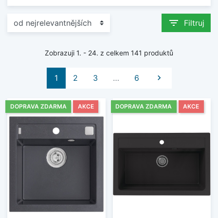
filter_list
Filtruj
Zobrazuji 1. - 24. z celkem 141 produktů
Další
1
2
3
…
6

DOPRAVA ZDARMA
AKCE
DOPRAVA ZDARMA
AKCE