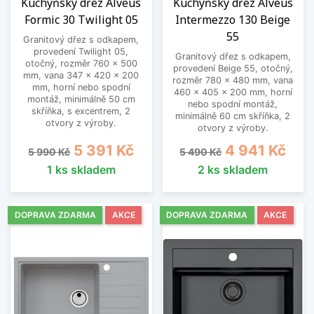
Kuchyňský dřez Alveus
Kuchyňský dřez Alveus
Formic 30 Twilight 05
Intermezzo 130 Beige
55
Granitový dřez s odkapem,
provedení Twilight 05,
Granitový dřez s odkapem,
otočný, rozměr 760 x 500
provedení Beige 55, otočný,
mm, vana 347 x 420 x 200
rozměr 780 x 480 mm, vana
mm, horní nebo spodní
460 x 405 x 200 mm, horní
montáž, minimálně 50 cm
nebo spodní montáž,
skříňka, s excentrem, 2
minimálně 60 cm skříňka, 2
otvory z výroby.
otvory z výroby.
Běžná cena
Cena
Běžná cena
Cena
5 391 Kč
4 941 Kč
5 990 Kč
5 490 Kč
1 ks skladem
2 ks skladem
DOPRAVA ZDARMA
AKCE
DOPRAVA ZDARMA
AKCE