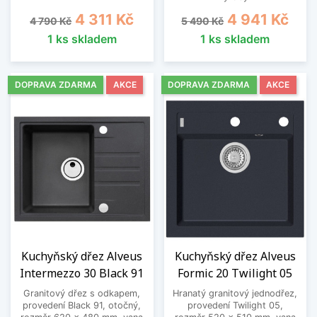
Běžná cena
Cena
Běžná cena
Cena
4 311 Kč
4 941 Kč
4 790 Kč
5 490 Kč
1 ks skladem
1 ks skladem
DOPRAVA ZDARMA
AKCE
DOPRAVA ZDARMA
AKCE
Kuchyňský dřez Alveus
Kuchyňský dřez Alveus
Intermezzo 30 Black 91
Formic 20 Twilight 05
Granitový dřez s odkapem,
Hranatý granitový jednodřez,
provedení Black 91, otočný,
provedení Twilight 05,