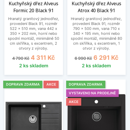
Kuchyňský dřez Alveus
Kuchyňský dřez Alveus
Formic 20 Black 91
Atrox 40 Black 91
Hranatý granitový jednodřez,
Hranatý granitový jednodřez,
provedení Black 91, rozměr
provedení Black 91, rozměr
522 x 510 mm, vana 442 x
790 x 500 mm, vana 710 x
350 x 202 mm, horní nebo
340 x 195 mm, horní nebo
spodní montáž, minimálně 50
spodní montáž, minimálně 80
cm skříňka, s excentrem, 2
cm skříňka, s excentrem, 1
otvory z výroby.
otvor z výroby.
Běžná cena
Cena
Běžná cena
Cena
4 311 Kč
6 291 Kč
4 790 Kč
6 990 Kč
2 ks skladem
2 ks skladem
DOPRAVA ZDARMA
AKCE
DOPRAVA ZDARMA
VYSTAVENO NA PRODEJNĚ
AKCE