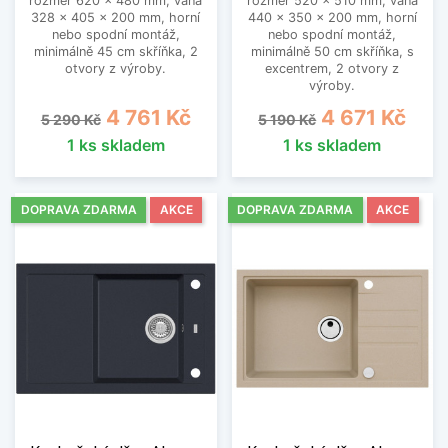
rozměr 620 x 480 mm, vana
rozměr 520 x 510 mm, vana
328 x 405 x 200 mm, horní
440 x 350 x 200 mm, horní
nebo spodní montáž,
nebo spodní montáž,
minimálně 45 cm skříňka, 2
minimálně 50 cm skříňka, s
otvory z výroby.
excentrem, 2 otvory z
výroby.
Běžná cena
Cena
Běžná cena
Cena
4 761 Kč
4 671 Kč
5 290 Kč
5 190 Kč
1 ks skladem
1 ks skladem
DOPRAVA ZDARMA
AKCE
DOPRAVA ZDARMA
AKCE