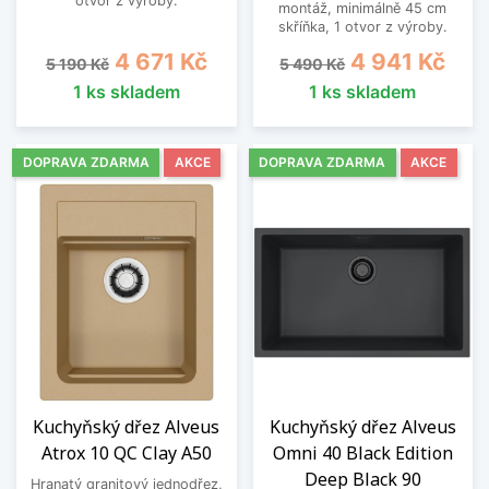
otvor z výroby.
montáž, minimálně 45 cm
skříňka, 1 otvor z výroby.
Běžná cena
Cena
Běžná cena
Cena
4 671 Kč
4 941 Kč
5 190 Kč
5 490 Kč
1 ks skladem
1 ks skladem
DOPRAVA ZDARMA
AKCE
DOPRAVA ZDARMA
AKCE
Kuchyňský dřez Alveus
Kuchyňský dřez Alveus
Atrox 10 QC Clay A50
Omni 40 Black Edition
Deep Black 90
Hranatý granitový jednodřez,