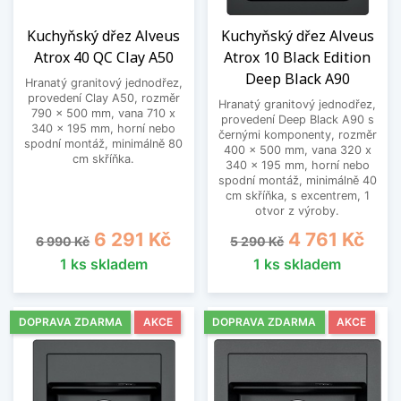
Kuchyňský dřez Alveus
Kuchyňský dřez Alveus
Atrox 40 QC Clay A50
Atrox 10 Black Edition
Deep Black A90
Hranatý granitový jednodřez,
provedení Clay A50, rozměr
Hranatý granitový jednodřez,
790 x 500 mm, vana 710 x
provedení Deep Black A90 s
340 x 195 mm, horní nebo
černými komponenty, rozměr
spodní montáž, minimálně 80
400 x 500 mm, vana 320 x
cm skříňka.
340 x 195 mm, horní nebo
spodní montáž, minimálně 40
cm skříňka, s excentrem, 1
otvor z výroby.
Běžná cena
Cena
Běžná cena
Cena
6 291 Kč
4 761 Kč
6 990 Kč
5 290 Kč
1 ks skladem
1 ks skladem
DOPRAVA ZDARMA
AKCE
DOPRAVA ZDARMA
AKCE