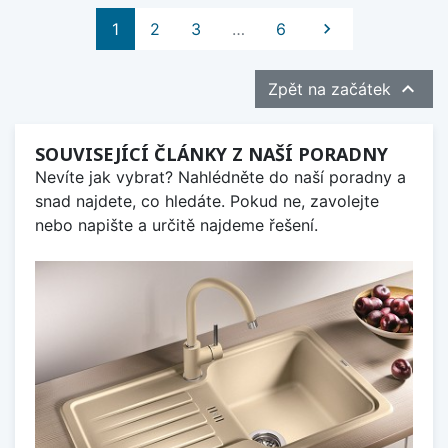
Další
1
2
3
…
6


Zpět na začátek
SOUVISEJÍCÍ ČLÁNKY Z NAŠÍ PORADNY
Nevíte jak vybrat? Nahlédněte do naší poradny a
snad najdete, co hledáte. Pokud ne, zavolejte
nebo napište a určitě najdeme řešení.