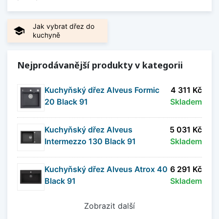
Jak vybrat dřez do
school
kuchyně
Nejprodávanější produkty v kategorii
Kuchyňský dřez Alveus Formic
4 311 Kč
20 Black 91
Skladem
Kuchyňský dřez Alveus
5 031 Kč
Intermezzo 130 Black 91
Skladem
Kuchyňský dřez Alveus Atrox 40
6 291 Kč
Black 91
Skladem
Zobrazit další