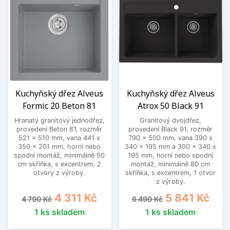
Kuchyňský dřez Alveus
Kuchyňský dřez Alveus
Formic 20 Beton 81
Atrox 50 Black 91
Hranatý granitový jednodřez,
Granitový dvojdřez,
provedení Beton 81, rozměr
provedení Black 91, rozměr
521 x 510 mm, vana 441 x
790 x 500 mm, vana 390 x
350 x 201 mm, horní nebo
340 x 195 mm a 300 x 340 x
spodní montáž, minimálně 50
195 mm, horní nebo spodní
cm skříňka, s excentrem, 2
montáž, minimálně 80 cm
otvory z výroby.
skříňka, s excentrem, 1 otvor
z výroby.
Běžná cena
Cena
Běžná cena
Cena
4 311 Kč
5 841 Kč
4 790 Kč
6 490 Kč
1 ks skladem
1 ks skladem