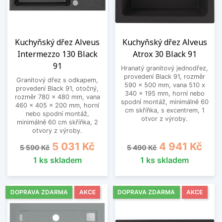
Kuchyňský dřez Alveus
Kuchyňský dřez Alveus
Intermezzo 130 Black
Atrox 30 Black 91
91
Hranatý granitový jednodřez,
provedení Black 91, rozměr
Granitový dřez s odkapem,
590 x 500 mm, vana 510 x
provedení Black 91, otočný,
340 x 195 mm, horní nebo
rozměr 780 x 480 mm, vana
spodní montáž, minimálně 60
460 x 405 x 200 mm, horní
cm skříňka, s excentrem, 1
nebo spodní montáž,
otvor z výroby.
minimálně 60 cm skříňka, 2
otvory z výroby.
Běžná cena
Cena
Běžná cena
Cena
5 031 Kč
4 941 Kč
5 590 Kč
5 490 Kč
1 ks skladem
1 ks skladem
DOPRAVA ZDARMA
AKCE
DOPRAVA ZDARMA
AKCE