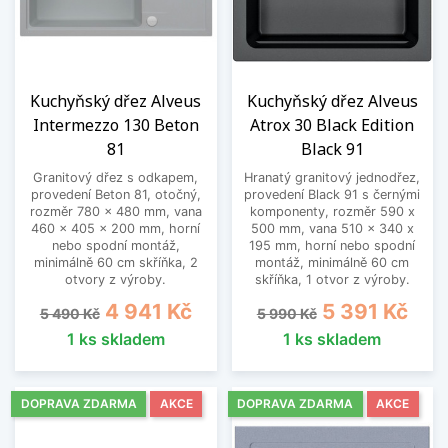
Kuchyňský dřez Alveus
Kuchyňský dřez Alveus
Intermezzo 130 Beton
Atrox 30 Black Edition
81
Black 91
Granitový dřez s odkapem,
Hranatý granitový jednodřez,
provedení Beton 81, otočný,
provedení Black 91 s černými
rozměr 780 x 480 mm, vana
komponenty, rozměr 590 x
460 x 405 x 200 mm, horní
500 mm, vana 510 x 340 x
nebo spodní montáž,
195 mm, horní nebo spodní
minimálně 60 cm skříňka, 2
montáž, minimálně 60 cm
otvory z výroby.
skříňka, 1 otvor z výroby.
Běžná cena
Cena
Běžná cena
Cena
4 941 Kč
5 391 Kč
5 490 Kč
5 990 Kč
1 ks skladem
1 ks skladem
DOPRAVA ZDARMA
AKCE
DOPRAVA ZDARMA
AKCE