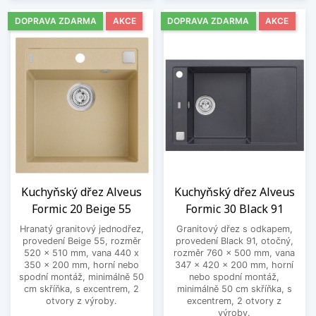
DOPRAVA ZDARMA
AKCE
DOPRAVA ZDARMA
AKCE
Kuchyňský dřez Alveus
Kuchyňský dřez Alveus
Formic 20 Beige 55
Formic 30 Black 91
Hranatý granitový jednodřez,
Granitový dřez s odkapem,
provedení Beige 55, rozměr
provedení Black 91, otočný,
520 x 510 mm, vana 440 x
rozměr 760 x 500 mm, vana
350 x 200 mm, horní nebo
347 x 420 x 200 mm, horní
spodní montáž, minimálně 50
nebo spodní montáž,
cm skříňka, s excentrem, 2
minimálně 50 cm skříňka, s
otvory z výroby.
excentrem, 2 otvory z
výroby.