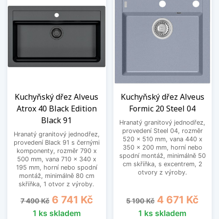
Kuchyňský dřez Alveus
Kuchyňský dřez Alveus
Atrox 40 Black Edition
Formic 20 Steel 04
Black 91
Hranatý granitový jednodřez,
provedení Steel 04, rozměr
Hranatý granitový jednodřez,
520 x 510 mm, vana 440 x
provedení Black 91 s černými
350 x 200 mm, horní nebo
komponenty, rozměr 790 x
spodní montáž, minimálně 50
500 mm, vana 710 x 340 x
cm skříňka, s excentrem, 2
195 mm, horní nebo spodní
otvory z výroby.
montáž, minimálně 80 cm
skříňka, 1 otvor z výroby.
Běžná cena
Cena
Běžná cena
Cena
6 741 Kč
4 671 Kč
7 490 Kč
5 190 Kč
1 ks skladem
1 ks skladem