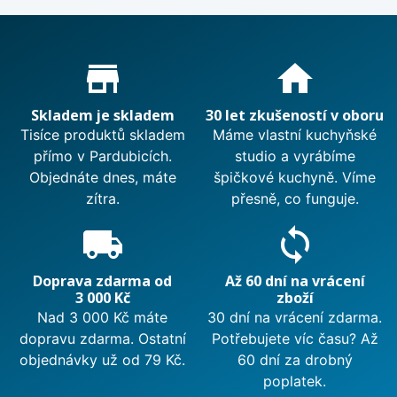
Proč nakupovat u nás?
store_mall_directory
home
Skladem je skladem
30 let zkušeností v oboru
Tisíce produktů skladem
Máme vlastní kuchyňské
přímo v Pardubicích.
studio a vyrábíme
Objednáte dnes, máte
špičkové kuchyně. Víme
zítra.
přesně, co funguje.
local_shipping
sync
Doprava zdarma od
Až 60 dní na vrácení
3 000 Kč
zboží
Nad 3 000 Kč máte
30 dní na vrácení zdarma.
dopravu zdarma. Ostatní
Potřebujete víc času? Až
objednávky už od 79 Kč.
60 dní za drobný
poplatek.