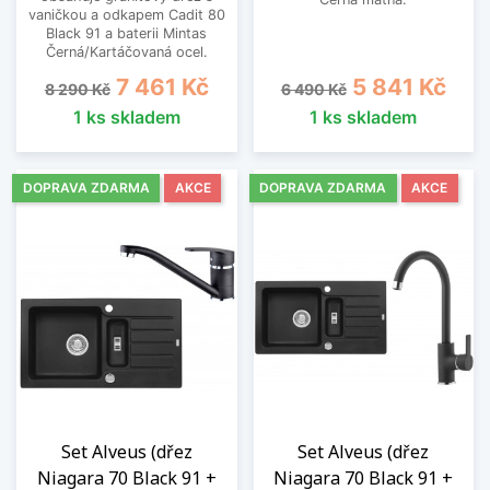
vaničkou a odkapem Cadit 80
Black 91 a baterii Mintas
Černá/Kartáčovaná ocel.
Běžná cena
Cena
Běžná cena
Cena
7 461 Kč
5 841 Kč
8 290 Kč
6 490 Kč
1 ks skladem
1 ks skladem
DOPRAVA ZDARMA
AKCE
DOPRAVA ZDARMA
AKCE
Set Alveus (dřez
Set Alveus (dřez
Niagara 70 Black 91 +
Niagara 70 Black 91 +