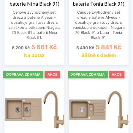
baterie Nina Black 91)
baterie Tonia Black 91)
Cenově zvýhodněný set
Cenově zvýhodněný set
dřezu a baterie Alveus -
dřezu a baterie Alveus -
obsahuje granitový dřez s
obsahuje granitový dřez s
vaničkou a odkapem Niagara
vaničkou a odkapem Niagara
70 Black 91 a baterii Nina
70 Black 91 a baterii Tonia
Black 91.
Black 91.
Běžná cena
Cena
Běžná cena
Cena
5 661 Kč
5 841 Kč
6 290 Kč
6 490 Kč
Na dotaz
Běžně skladem
DOPRAVA ZDARMA
AKCE
DOPRAVA ZDARMA
AKCE