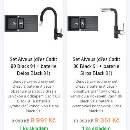
Set Alveus (dřez Cadit
Set Alveus (dřez Cadit
80 Black 91 + baterie
80 Black 91 + baterie
Delos Black 91)
Siros Black 91)
Cenově zvýhodněný set
Cenově zvýhodněný set
dřezu a baterie Alveus -
dřezu a baterie Alveus -
obsahuje granitový dřez s
obsahuje granitový dřez s
vaničkou a odkapem Cadit 80
vaničkou a odkapem Cadit 80
Black 91 a baterii s
Black 91 a baterii s
vytahovací koncovkou Delos
vytahovací koncovkou Siros
Black 91.
Black 91.
Běžná cena
Cena
Běžná cena
Cena
8 991 Kč
9 351 Kč
9 990 Kč
10 390 Kč
1 ks skladem
1 ks skladem