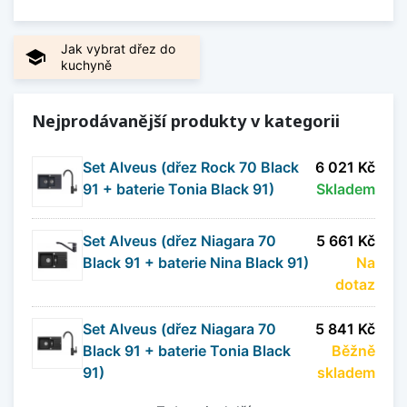
Jak vybrat dřez do
school
kuchyně
Nejprodávanější produkty v kategorii
Set Alveus (dřez Rock 70 Black
6 021 Kč
91 + baterie Tonia Black 91)
Skladem
Set Alveus (dřez Niagara 70
5 661 Kč
Black 91 + baterie Nina Black 91)
Na
dotaz
Set Alveus (dřez Niagara 70
5 841 Kč
Black 91 + baterie Tonia Black
Běžně
91)
skladem