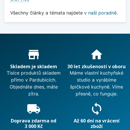
Všechny články a témata najdete
v naší poradně
.
Proč nakupovat u nás?
store_mall_directory
home
Skladem je skladem
30 let zkušeností v oboru
Tisíce produktů skladem
Máme vlastní kuchyňské
přímo v Pardubicích.
studio a vyrábíme
Objednáte dnes, máte
špičkové kuchyně. Víme
zítra.
přesně, co funguje.
local_shipping
sync
Doprava zdarma od
Až 60 dní na vrácení
3 000 Kč
zboží