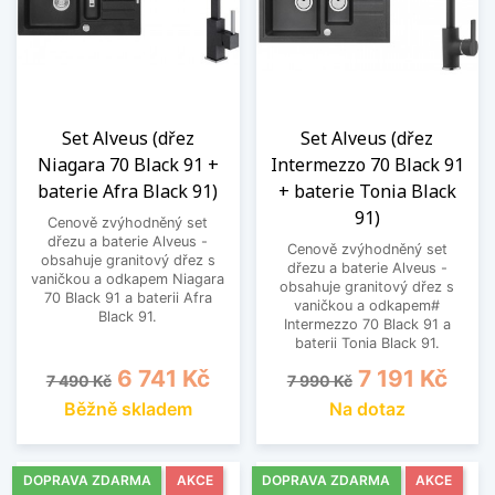
Set Alveus (dřez
Set Alveus (dřez
Niagara 70 Black 91 +
Intermezzo 70 Black 91
baterie Afra Black 91)
+ baterie Tonia Black
91)
Cenově zvýhodněný set
dřezu a baterie Alveus -
Cenově zvýhodněný set
obsahuje granitový dřez s
dřezu a baterie Alveus -
vaničkou a odkapem Niagara
obsahuje granitový dřez s
70 Black 91 a baterii Afra
vaničkou a odkapem#
Black 91.
Intermezzo 70 Black 91 a
baterii Tonia Black 91.
Běžná cena
Cena
Běžná cena
Cena
6 741 Kč
7 191 Kč
7 490 Kč
7 990 Kč
Běžně skladem
Na dotaz
DOPRAVA ZDARMA
AKCE
DOPRAVA ZDARMA
AKCE