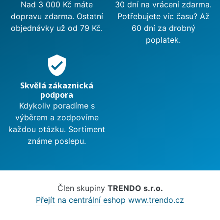
Nad 3 000 Kč máte
30 dní na vrácení zdarma.
dopravu zdarma. Ostatní
Potřebujete víc času? Až
objednávky už od 79 Kč.
60 dní za drobný
poplatek.
verified_user
Skvělá zákaznická
podpora
Kdykoliv poradíme s
výběrem a zodpovíme
každou otázku. Sortiment
známe poslepu.
Člen skupiny
TRENDO s.r.o.
Přejít na centrální eshop www.trendo.cz