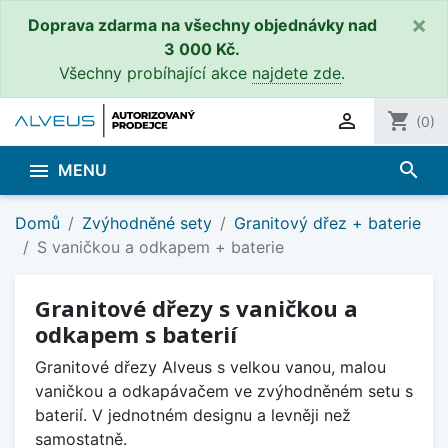
×
Doprava zdarma na všechny objednávky nad
3 000 Kč.
Všechny probíhající akce
najdete zde
.

shopping_cart
(0)
search

MENU
Domů
Zvýhodněné sety
Granitový dřez + baterie
S vaničkou a odkapem + baterie
Granitové dřezy s vaničkou a
odkapem s baterií
Granitové dřezy Alveus s velkou vanou, malou
vaničkou a odkapávačem ve zvýhodněném setu s
baterií. V jednotném designu a levněji než
samostatně.