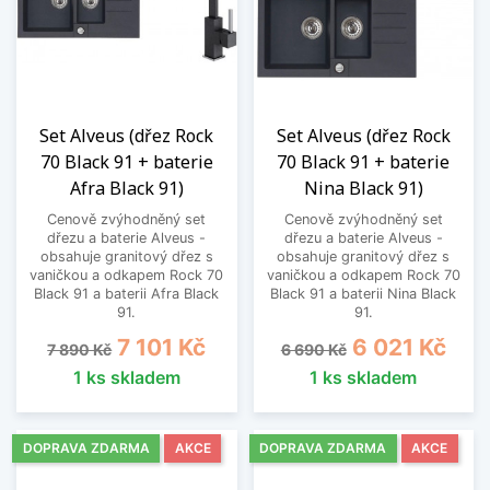
Set Alveus (dřez Rock
Set Alveus (dřez Rock
70 Black 91 + baterie
70 Black 91 + baterie
Afra Black 91)
Nina Black 91)
Cenově zvýhodněný set
Cenově zvýhodněný set
dřezu a baterie Alveus -
dřezu a baterie Alveus -
obsahuje granitový dřez s
obsahuje granitový dřez s
vaničkou a odkapem Rock 70
vaničkou a odkapem Rock 70
Black 91 a baterii Afra Black
Black 91 a baterii Nina Black
91.
91.
Běžná cena
Cena
Běžná cena
Cena
7 101 Kč
6 021 Kč
7 890 Kč
6 690 Kč
1 ks skladem
1 ks skladem
DOPRAVA ZDARMA
AKCE
DOPRAVA ZDARMA
AKCE