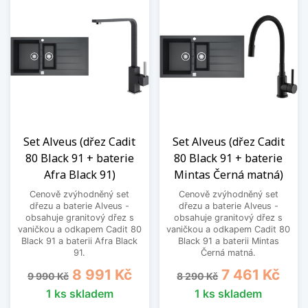
Set Alveus (dřez Cadit
Set Alveus (dřez Cadit
80 Black 91 + baterie
80 Black 91 + baterie
Afra Black 91)
Mintas Černá matná)
Cenově zvýhodněný set
Cenově zvýhodněný set
dřezu a baterie Alveus -
dřezu a baterie Alveus -
obsahuje granitový dřez s
obsahuje granitový dřez s
vaničkou a odkapem Cadit 80
vaničkou a odkapem Cadit 80
Black 91 a baterii Afra Black
Black 91 a baterii Mintas
91.
Černá matná.
Běžná cena
Cena
Běžná cena
Cena
8 991 Kč
7 461 Kč
9 990 Kč
8 290 Kč
1 ks skladem
1 ks skladem