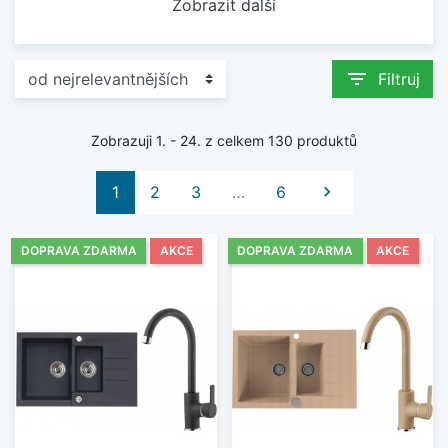
Zobrazit další
filter_list
Filtruj
Zobrazuji 1. - 24. z celkem 130 produktů
Další
1
2
3
…
6

DOPRAVA ZDARMA
AKCE
DOPRAVA ZDARMA
AKCE