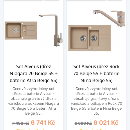
Set Alveus (dřez
Set Alveus (dřez Rock
Niagara 70 Beige 55 +
70 Beige 55 + baterie
baterie Afra Beige 55)
Nina Beige 55)
Cenově zvýhodněný set
Cenově zvýhodněný set
dřezu a baterie Alveus -
dřezu a baterie Alveus -
obsahuje granitový dřez s
obsahuje granitový dřez s
vaničkou a odkapem Niagara
vaničkou a odkapem Rock 70
70 Beige 55 a baterii Afra
Beige 55 a baterii Nina Beige
Beige 55.
55.
Běžná cena
Cena
Běžná cena
Cena
6 741 Kč
6 021 Kč
7 490 Kč
6 690 Kč