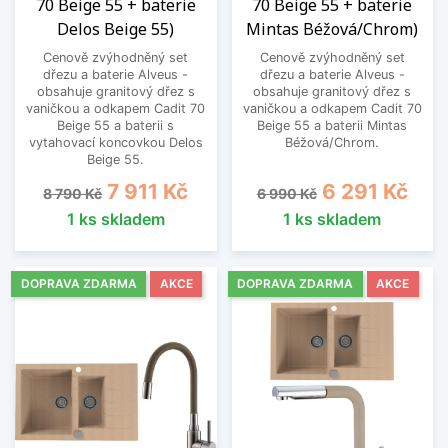
70 Beige 55 + baterie
70 Beige 55 + baterie
Delos Beige 55)
Mintas Béžová/Chrom)
Cenově zvýhodněný set
Cenově zvýhodněný set
dřezu a baterie Alveus -
dřezu a baterie Alveus -
obsahuje granitový dřez s
obsahuje granitový dřez s
vaničkou a odkapem Cadit 70
vaničkou a odkapem Cadit 70
Beige 55 a baterii s
Beige 55 a baterii Mintas
vytahovací koncovkou Delos
Béžová/Chrom.
Beige 55.
Běžná cena
Cena
Běžná cena
Cena
7 911 Kč
6 291 Kč
8 790 Kč
6 990 Kč
1 ks skladem
1 ks skladem
DOPRAVA ZDARMA
AKCE
DOPRAVA ZDARMA
AKCE