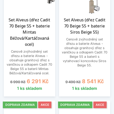
Set Alveus (dřez Cadit
Set Alveus (dřez Cadit
70 Beige 55 + baterie
70 Beige 55 + baterie
Mintas
Siros Beige 55)
Béžová/Kartáčovaná
Cenově zvýhodněný set
ocel)
dřezu a baterie Alveus -
obsahuje granitový dřez s
Cenově zvýhodněný set
vaničkou a odkapem Cadit 70
dřezu a baterie Alveus -
Beige 55 a baterii s
obsahuje granitový dřez s
vytahovací koncovkou Siros
vaničkou a odkapem Cadit 70
Beige 55.
Beige 55 a baterii Mintas
Béžová/Kartáčovaná ocel.
Běžná cena
Cena
Běžná cena
Cena
6 291 Kč
8 541 Kč
6 990 Kč
9 490 Kč
1 ks skladem
1 ks skladem
DOPRAVA ZDARMA
AKCE
DOPRAVA ZDARMA
AKCE