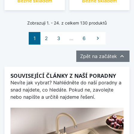
Běžně skladem
Běžně skladem
Zobrazuji 1. - 24. z celkem 130 produktů
Další
1
2
3
…
6


Zpět na začátek
SOUVISEJÍCÍ ČLÁNKY Z NAŠÍ PORADNY
Nevíte jak vybrat? Nahlédněte do naší poradny a
snad najdete, co hledáte. Pokud ne, zavolejte
nebo napište a určitě najdeme řešení.