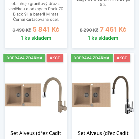
obsahuje granitový dřez s
55.
vaničkou a odkapem Rock 70
Black 91 a baterii Mintas
Černá/Kartáčovaná ocel.
Běžná cena
Cena
Běžná cena
Cena
5 841 Kč
7 461 Kč
6 490 Kč
8 290 Kč
1 ks skladem
1 ks skladem
DOPRAVA ZDARMA
AKCE
DOPRAVA ZDARMA
AKCE
Set Alveus (dřez Cadit
Set Alveus (dřez Cadit