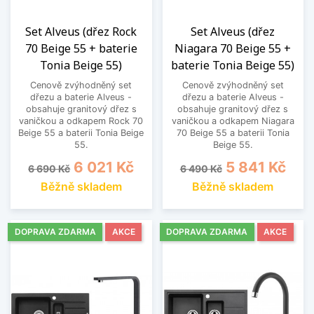
Set Alveus (dřez Rock
Set Alveus (dřez
70 Beige 55 + baterie
Niagara 70 Beige 55 +
Tonia Beige 55)
baterie Tonia Beige 55)
Cenově zvýhodněný set
Cenově zvýhodněný set
dřezu a baterie Alveus -
dřezu a baterie Alveus -
obsahuje granitový dřez s
obsahuje granitový dřez s
vaničkou a odkapem Rock 70
vaničkou a odkapem Niagara
Beige 55 a baterii Tonia Beige
70 Beige 55 a baterii Tonia
55.
Beige 55.
Běžná cena
Cena
Běžná cena
Cena
6 021 Kč
5 841 Kč
6 690 Kč
6 490 Kč
Běžně skladem
Běžně skladem
DOPRAVA ZDARMA
AKCE
DOPRAVA ZDARMA
AKCE