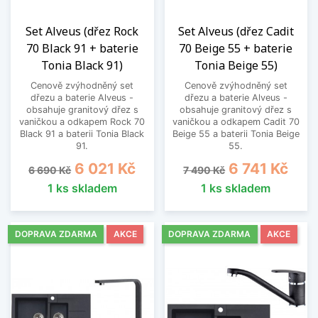
Set Alveus (dřez Rock
Set Alveus (dřez Cadit
70 Black 91 + baterie
70 Beige 55 + baterie
Tonia Black 91)
Tonia Beige 55)
Cenově zvýhodněný set
Cenově zvýhodněný set
dřezu a baterie Alveus -
dřezu a baterie Alveus -
obsahuje granitový dřez s
obsahuje granitový dřez s
vaničkou a odkapem Rock 70
vaničkou a odkapem Cadit 70
Black 91 a baterii Tonia Black
Beige 55 a baterii Tonia Beige
91.
55.
Běžná cena
Cena
Běžná cena
Cena
6 021 Kč
6 741 Kč
6 690 Kč
7 490 Kč
1 ks skladem
1 ks skladem
DOPRAVA ZDARMA
AKCE
DOPRAVA ZDARMA
AKCE