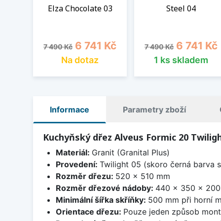
Elza Chocolate 03
Steel 04
Běžná cena
Cena
Běžná cena
Cena
6 741 Kč
6 741 Kč
7 490 Kč
7 490 Kč
Na dotaz
1 ks skladem
Informace
Parametry zboží
Kuchyňský dřez Alveus Formic 20 Twiligh
Materiál:
Granit (Granital Plus)
Provedení:
Twilight 05 (skoro černá barva 
Rozměr dřezu:
520 x 510 mm
Rozměr dřezové nádoby:
440 x 350 x 20
Minimální šířka skříňky:
500 mm při horní m
Orientace dřezu:
Pouze jeden způsob mon