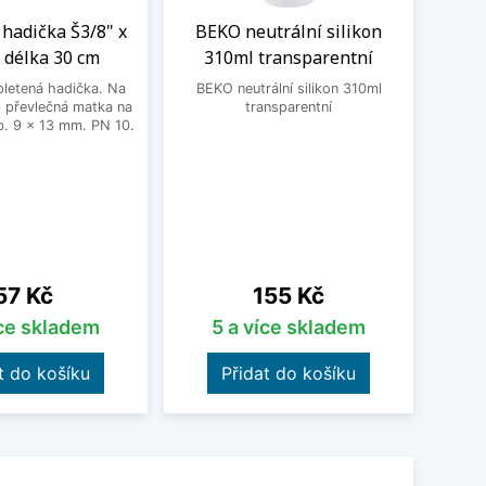
hadička Š3/8" x
BEKO neutrální silikon
Sada
 délka 30 cm
310ml transparentní
mont
letená hadička. Na
BEKO neutrální silikon 310ml
 převlečná matka na
transparentní
Sa
. 9 x 13 mm. PN 10.
mont
obsahu
a 1
Cena
Cena
57 Kč
155 Kč
íce skladem
5 a více skladem
t do košíku
Přidat do košíku