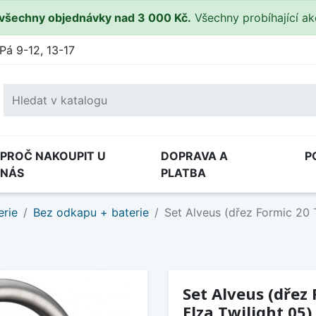
všechny objednávky nad 3 000 Kč.
Všechny probíhající a
Pá 9-12, 13-17
PROČ NAKOUPIT U
DOPRAVA A
P
NÁS
PLATBA
erie
Bez odkapu + baterie
Set Alveus (dřez Formic 20 T
Set Alveus (dřez 
Elza Twilight 05)