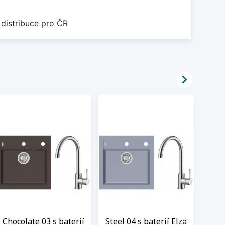
 distribuce pro ČR

Chocolate 03 s baterií
Steel 04 s baterií Elza
Twi