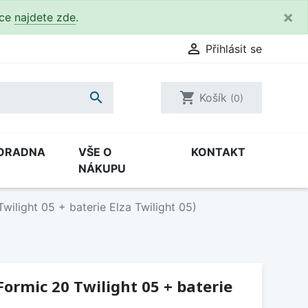
×
kce
najdete zde
.

Přihlásit se

shopping_cart
Košík
(0)
ORADNA
VŠE O
KONTAKT
NÁKUPU
wilight 05 + baterie Elza Twilight 05)
Formic 20 Twilight 05 + baterie