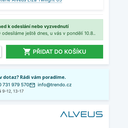
ned k odeslání nebo vyzvednutí
 odesíláme ještě dnes, u vás v pondělí 10.8..

PŘIDAT DO KOŠÍKU
iv dotaz? Rádi vám poradíme.
 731 979 570
info@trendo.cz
mail_outline
 9-12, 13-17