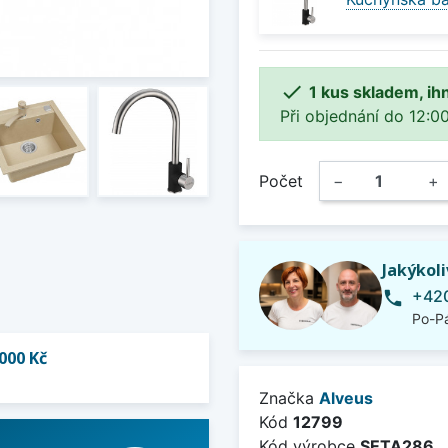

1 kus skladem, ih
Při objednání do 12:00
Počet
−
+
Jakýkol
+420
phone
Po-Pá
000 Kč
Značka
Alveus
Kód
12799
Kód výrobce
SETA286