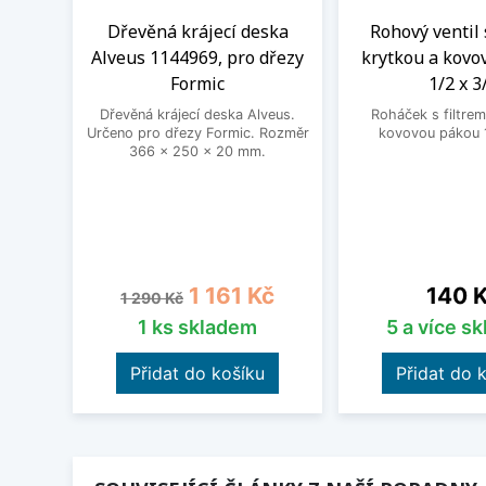
Dřevěná krájecí deska
Rohový ventil 
Alveus 1144969, pro dřezy
krytkou a kovo
Formic
1/2 x 3
Dřevěná krájecí deska Alveus.
Roháček s filtrem
Určeno pro dřezy Formic. Rozměr
kovovou pákou 1
366 x 250 x 20 mm.
Běžná cena
Cena
Cena
1 161 Kč
140 
1 290 Kč
1 ks skladem
5 a více s
Přidat do košíku
Přidat do 