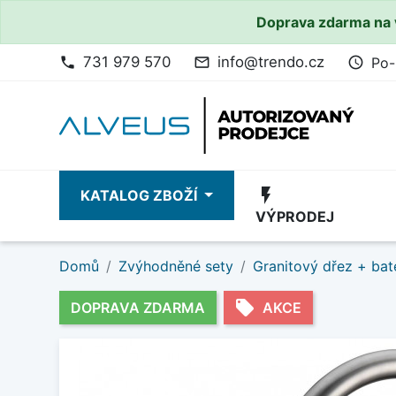
Doprava zdarma na 
731 979 570
info@trendo.cz
Po-
phone
mail_outline
access_time
flash_on
KATALOG ZBOŽÍ
VÝPRODEJ
Domů
Zvýhodněné sety
Granitový dřez + bat
local_offer
DOPRAVA ZDARMA
AKCE