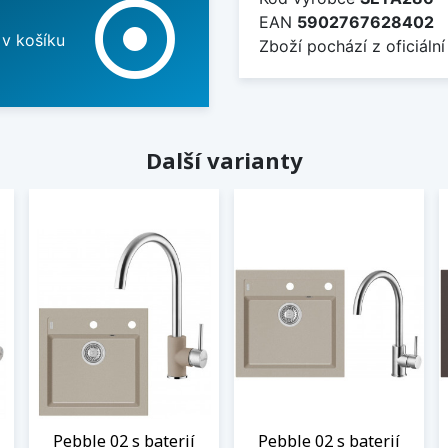
adjust
EAN
5902767628402
 v košíku
Zboží pochází z oficiální
Další varianty
Pebble 02 s baterií
Pebble 02 s baterií