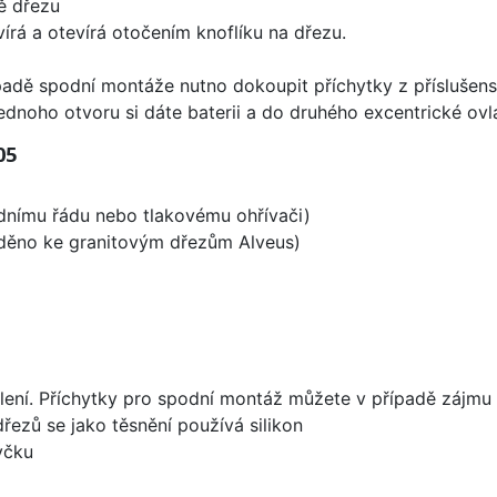
ě dřezu
írá a otevírá otočením knoflíku na dřezu.
padě spodní montáže nutno dokoupit příchytky z příslušens
ednoho otvoru si dáte baterii a do druhého excentrické ovl
05
odnímu řádu nebo tlakovému ohřívači)
laděno ke granitovým dřezům Alveus)
lení. Příchytky pro spodní montáž můžete v případě zájmu 
dřezů se jako těsnění používá silikon
yčku