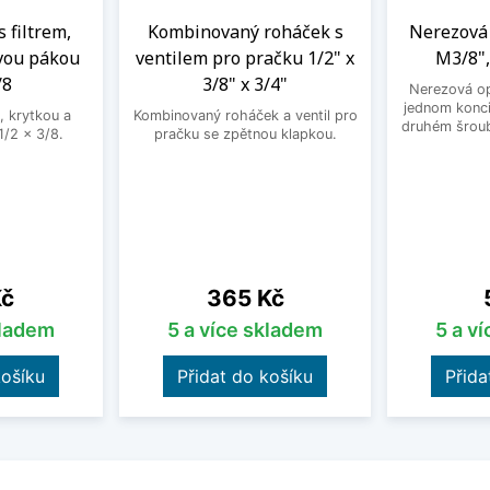
s filtrem,
Kombinovaný roháček s
Nerezová 
vou pákou
ventilem pro pračku 1/2" x
M3/8",
/8
3/8" x 3/4"
Nerezová op
jednom konci
, krytkou a
Kombinovaný roháček a ventil pro
druhém šroub
/2 x 3/8.
pračku se zpětnou klapkou.
Cena
Kč
365 Kč
kladem
5 a více skladem
5 a v
košíku
Přidat do košíku
Přida