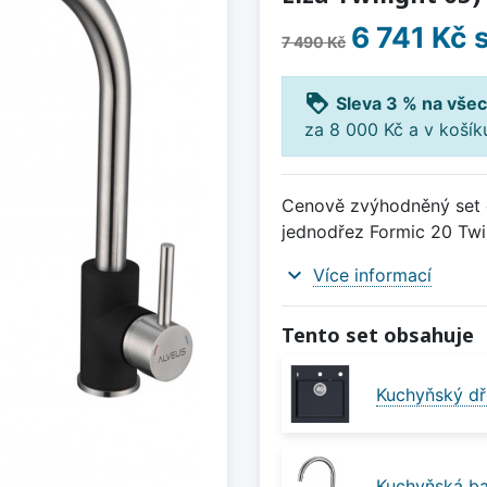
6 741 Kč
s
7 490 Kč
loyalty
Sleva 3 % na všec
za 8 000 Kč a v koší
Cenově zvýhodněný set d
jednodřez Formic 20 Twili
expand_more
Více informací
Tento set obsahuje
Kuchyňský dř
Kuchyňská bat