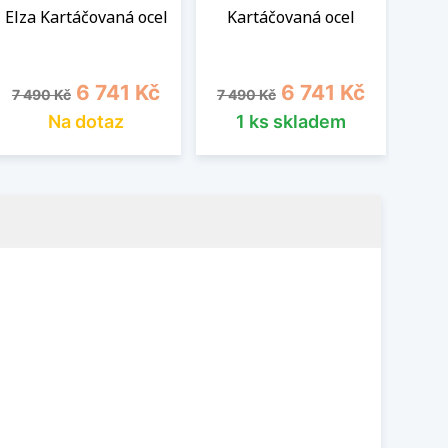
Elza Kartáčovaná ocel
Kartáčovaná ocel
Elza
Běžná cena
Cena
Běžná cena
Cena
Běž
6 741 Kč
6 741 Kč
7 490 Kč
7 490 Kč
7 4
Na dotaz
1 ks skladem