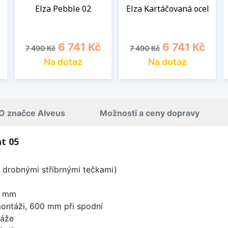
Elza Pebble 02
Elza Kartáčovaná ocel
Běžná cena
Cena
Běžná cena
Cena
6 741 Kč
6 741 Kč
7 490 Kč
7 490 Kč
Na dotaz
Na dotaz
O značce Alveus
Možnosti a ceny dopravy
t 05
s drobnými stříbrnými tečkami)
0 mm
ontáži, 600 mm při spodní
táže