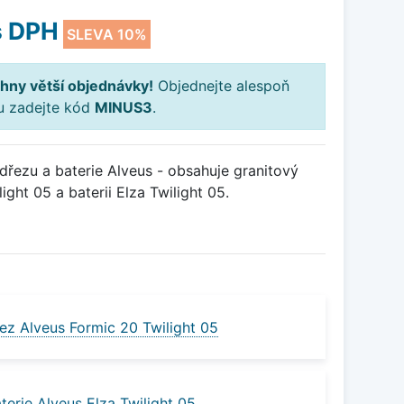
 DPH
SLEVA 10%
hny větší objednávky!
Objednejte alespoň
ku zadejte kód
MINUS3
.
řezu a baterie Alveus - obsahuje granitový
ght 05 a baterii Elza Twilight 05.
ez Alveus Formic 20 Twilight 05
erie Alveus Elza Twilight 05