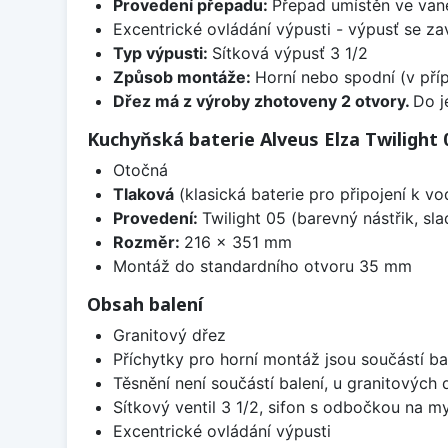
Provedení přepadu:
Přepad umístěn ve van
Excentrické ovládání výpusti - výpusť se zav
Typ výpusti:
Sítková výpusť 3 1/2
Způsob montáže:
Horní nebo spodní (v pří
Dřez má z výroby zhotoveny 2 otvory.
Do j
Kuchyňská baterie Alveus Elza Twilight 
Otočná
Tlaková
(klasická baterie pro připojení k v
Provedení:
Twilight 05 (barevný nástřik, s
Rozměr:
216 x 351 mm
Montáž do standardního otvoru 35 mm
Obsah balení
Granitový dřez
Příchytky pro horní montáž jsou součástí ba
Těsnění není součástí balení, u granitových 
Sítkový ventil 3 1/2, sifon s odbočkou na m
Excentrické ovládání výpusti