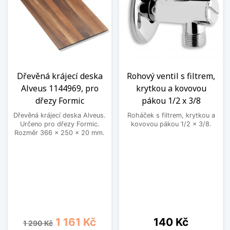
Dřevěná krájecí deska
Rohový ventil s filtrem,
Alveus 1144969, pro
krytkou a kovovou
dřezy Formic
pákou 1/2 x 3/8
Dřevěná krájecí deska Alveus.
Roháček s filtrem, krytkou a
Určeno pro dřezy Formic.
kovovou pákou 1/2 x 3/8.
Rozměr 366 x 250 x 20 mm.
Běžná cena
Cena
Cena
1 161 Kč
140 Kč
1 290 Kč