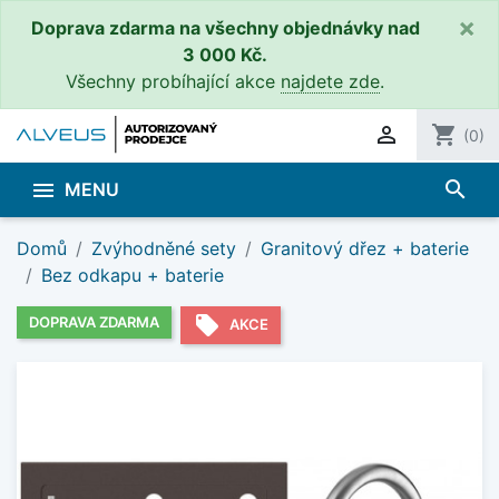
×
Doprava zdarma na všechny objednávky nad
3 000 Kč.
Všechny probíhající akce
najdete zde
.

shopping_cart
(0)
search

MENU
Domů
Zvýhodněné sety
Granitový dřez + baterie
Bez odkapu + baterie
local_offer
DOPRAVA ZDARMA
AKCE