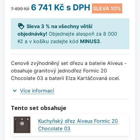
6 741 Kč
s DPH
SLEVA 10%
7 490 Kč
loyalty
Sleva 3 % na všechny větší
objednávky!
Objednejte alespoň za 8 000
Kč a v košíku zadejte kód
MINUS3
.
Cenově zvýhodněný set dřezu a baterie Alveus -
obsahuje granitový jednodřez Formic 20
Chocolate 03 a baterii Elza Kartáčovaná ocel.
expand_more
Více informací
Tento set obsahuje
Kuchyňský dřez Alveus Formic 20
Chocolate 03