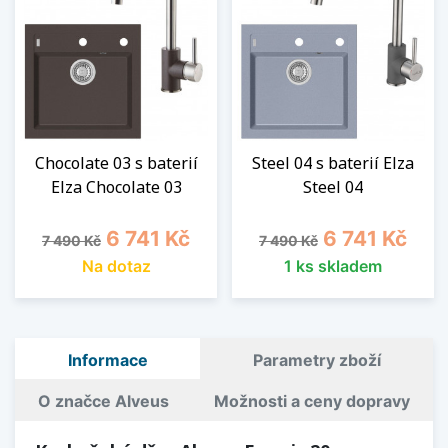
Chocolate 03 s baterií
Steel 04 s baterií Elza
Elza Chocolate 03
Steel 04
Běžná cena
Cena
Běžná cena
Cena
6 741 Kč
6 741 Kč
7 490 Kč
7 490 Kč
Na dotaz
1 ks skladem
Informace
Parametry zboží
O značce Alveus
Možnosti a ceny dopravy