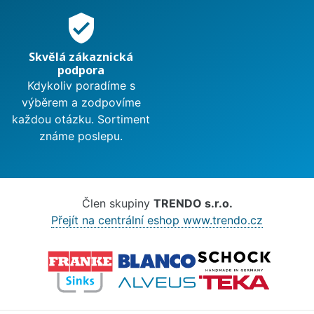
verified_user
Skvělá zákaznická
podpora
Kdykoliv poradíme s
výběrem a zodpovíme
každou otázku. Sortiment
známe poslepu.
Člen skupiny
TRENDO s.r.o.
Přejít na centrální eshop www.trendo.cz