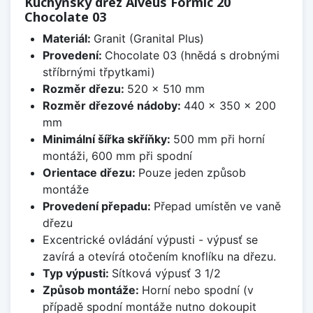
Kuchyňský dřez Alveus Formic 20
Chocolate 03
Materiál:
Granit (Granital Plus)
Provedení:
Chocolate 03 (hnědá s drobnými
stříbrnými třpytkami)
Rozměr dřezu:
520 x 510 mm
Rozměr dřezové nádoby:
440 x 350 x 200
mm
Minimální šířka skříňky:
500 mm při horní
montáži, 600 mm při spodní
Orientace dřezu:
Pouze jeden způsob
montáže
Provedení přepadu:
Přepad umístěn ve vaně
dřezu
Excentrické ovládání výpusti - výpusť se
zavírá a otevírá otočením knoflíku na dřezu.
Typ výpusti:
Sítková výpusť 3 1/2
Způsob montáže:
Horní nebo spodní (v
případě spodní montáže nutno dokoupit