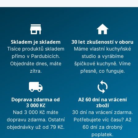
Proč nakupovat u nás?
store_mall_directory
home
Skladem je skladem
30 let zkušeností v oboru
Tisíce produktů skladem
Máme vlastní kuchyňské
přímo v Pardubicích.
studio a vyrábíme
Objednáte dnes, máte
špičkové kuchyně. Víme
zítra.
přesně, co funguje.
local_shipping
sync
Doprava zdarma od
Až 60 dní na vrácení
3 000 Kč
zboží
Nad 3 000 Kč máte
30 dní na vrácení zdarma.
dopravu zdarma. Ostatní
Potřebujete víc času? Až
objednávky už od 79 Kč.
60 dní za drobný
poplatek.