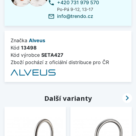
+420 731 979 570
phone
Po-Pá 9-12, 13-17
info@trendo.cz
mail_outline
Značka
Alveus
Kód
13498
Kód výrobce
SETA427
Zboží pochází z oficiální distribuce pro ČR

Další varianty