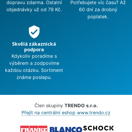
dopravu zdarma. Ostatní
Potřebujete víc času? Až
objednávky už od 79 Kč.
60 dní za drobný
poplatek.
verified_user
Skvělá zákaznická
podpora
Kdykoliv poradíme s
výběrem a zodpovíme
každou otázku. Sortiment
známe poslepu.
Člen skupiny
TRENDO s.r.o.
Přejít na centrální eshop www.trendo.cz