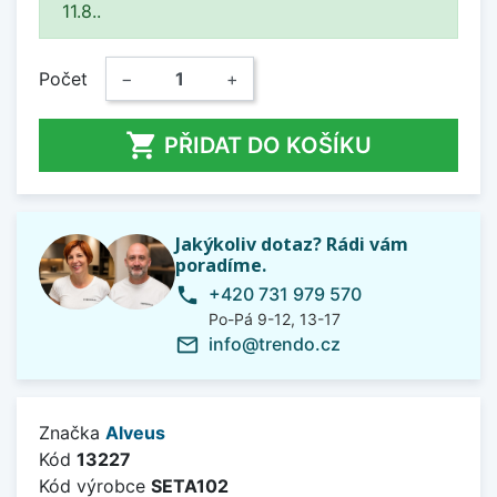
11.8..
Počet
−
+

PŘIDAT DO KOŠÍKU
Jakýkoliv dotaz? Rádi vám
poradíme.
+420 731 979 570
phone
Po-Pá 9-12, 13-17
info@trendo.cz
mail_outline
Značka
Alveus
Kód
13227
Kód výrobce
SETA102