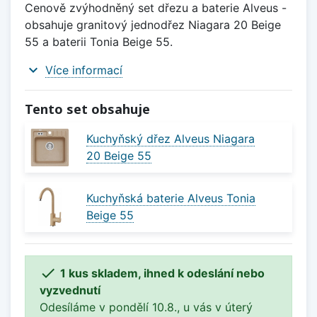
Cenově zvýhodněný set dřezu a baterie Alveus -
obsahuje granitový jednodřez Niagara 20 Beige
55 a baterii Tonia Beige 55.
expand_more
Více informací
Tento set obsahuje
Kuchyňský dřez Alveus Niagara
20 Beige 55
Kuchyňská baterie Alveus Tonia
Beige 55

1 kus skladem, ihned k odeslání nebo
vyzvednutí
Odesíláme v pondělí 10.8., u vás v úterý