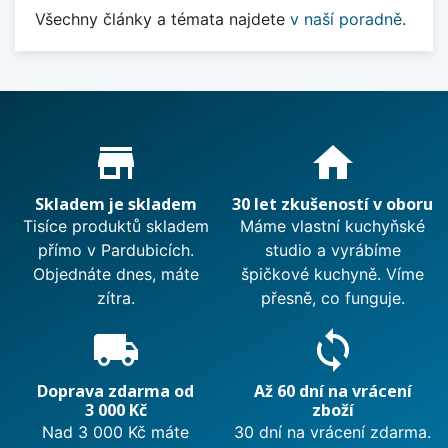
Všechny články a témata najdete
v naší poradně
.
Proč nakupovat u nás?
store_mall_directory
home
Skladem je skladem
30 let zkušeností v oboru
Tisíce produktů skladem
Máme vlastní kuchyňské
přímo v Pardubicích.
studio a vyrábíme
Objednáte dnes, máte
špičkové kuchyně. Víme
zítra.
přesně, co funguje.
local_shipping
sync
Doprava zdarma od
Až 60 dní na vrácení
3 000 Kč
zboží
Nad 3 000 Kč máte
30 dní na vrácení zdarma.