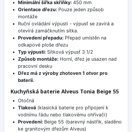
Minimální šířka skříňky:
450 mm
Orientace dřezu:
Pouze jeden způsob
montáže
Ruční ovládání výpusti - výpusť se zavírá a
otevírá zamáčknutím sítka.
Provedení přepadu:
Přepad umístěn na
odkapové ploše dřezu
Typ výpusti:
Sítková výpusť 3 1/2
Způsob montáže:
Horní, dřez je usazen nad
pracovní desku
Dřez má z výroby zhotoven 1 otvor pro
baterii.
Kuchyňská baterie Alveus Tonia Beige 55
Otočná
Tlaková
(klasická baterie pro připojení k
vodnímu řádu nebo tlakovému ohřívači)
Provedení:
Beige 55 (barevný nástřik, sladěno
ke granitovým dřezům Alveus)