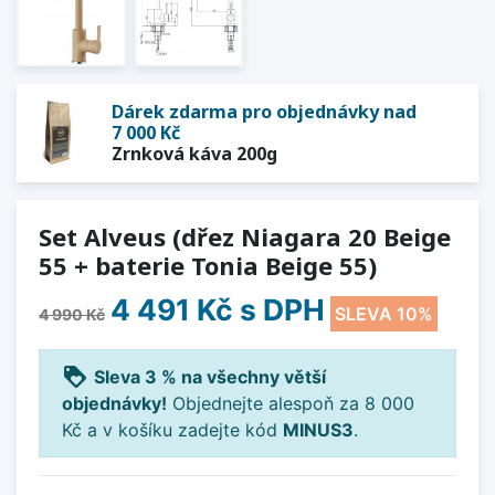
Dárek zdarma pro objednávky nad
7 000 Kč
Zrnková káva 200g
Set Alveus (dřez Niagara 20 Beige
55 + baterie Tonia Beige 55)
4 491 Kč
s DPH
SLEVA 10%
4 990 Kč
loyalty
Sleva 3 % na všechny větší
objednávky!
Objednejte alespoň za 8 000
Kč a v košíku zadejte kód
MINUS3
.