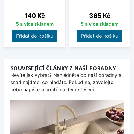
Cena
Cena
140 Kč
365 Kč
5 a více skladem
5 a více skladem
Přidat do košíku
Přidat do košíku
SOUVISEJÍCÍ ČLÁNKY Z NAŠÍ PORADNY
Nevíte jak vybrat? Nahlédněte do naší poradny a
snad najdete, co hledáte. Pokud ne, zavolejte
nebo napište a určitě najdeme řešení.