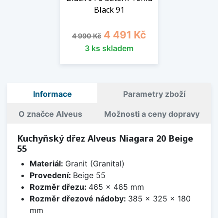
Black 91
Běžná cena
Cena
4 491 Kč
4 990 Kč
3 ks skladem
Informace
Parametry zboží
O značce Alveus
Možnosti a ceny dopravy
Kuchyňský dřez Alveus Niagara 20 Beige
55
Materiál:
Granit (Granital)
Provedení:
Beige 55
Rozměr dřezu:
465 x 465 mm
Rozměr dřezové nádoby:
385 x 325 x 180
mm