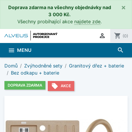
×
Doprava zdarma na všechny objednávky nad
3 000 Kč.
Všechny probíhající akce
najdete zde
.

shopping_cart
(0)
search

MENU
Domů
Zvýhodněné sety
Granitový dřez + baterie
Bez odkapu + baterie
local_offer
DOPRAVA ZDARMA
AKCE