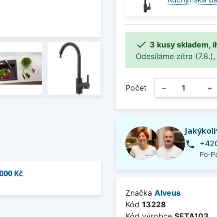

3 kusy skladem, i
Odesíláme zítra (7.8.),
Počet
−
+
Jakýkol
+420
phone
Po-Pá
000 Kč
Značka
Alveus
Kód
13228
Kód výrobce
SETA103