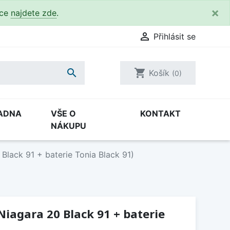
×
kce
najdete zde
.

Přihlásit se

shopping_cart
Košík
(0)
ADNA
VŠE O
KONTAKT
NÁKUPU
Black 91 + baterie Tonia Black 91)
Niagara 20 Black 91 + baterie