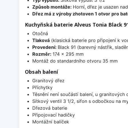
Způsob montáže:
Horní, dřez je usazen na
Dřez má z výroby zhotoven 1 otvor pro bate
Kuchyňská baterie Alveus Tonia Black 9
Otočná
Tlaková
(klasická baterie pro připojení k v
Provedení:
Black 91 (barevný nástřik, slad
Rozměr:
174 x 295 mm
Montáž do standardního otvoru 35 mm
Obsah balení
Granitový dřez
Příchytky
Těsnění není součástí balení, u granitových 
Sítkový ventil 3 1/2, sifon s odbočkou na m
Dřezová baterie
Připojovací hadičky
Montážní balíček