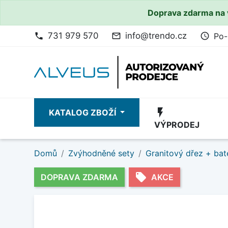
Doprava zdarma na 
731 979 570
info@trendo.cz
Po-
phone
mail_outline
access_time
flash_on
KATALOG ZBOŽÍ
VÝPRODEJ
Domů
Zvýhodněné sety
Granitový dřez + bat
local_offer
DOPRAVA ZDARMA
AKCE