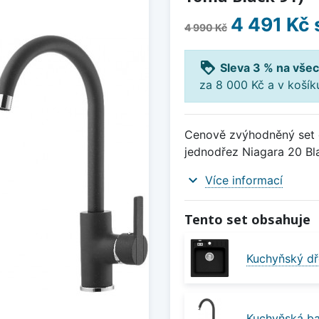
4 491 Kč
4 990 Kč
loyalty
Sleva 3 % na všec
za 8 000 Kč a v koší
Cenově zvýhodněný set d
jednodřez Niagara 20 Bla
expand_more
Více informací
Tento set obsahuje
Kuchyňský dř
Kuchyňská ba