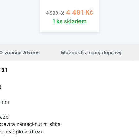
Běžná cena
Cena
4 491 Kč
4 990 Kč
1 ks skladem
O značce Alveus
Možnosti a ceny dopravy
 91
)
0 mm
táže
 otevírá zamáčknutím sítka.
apové ploše dřezu