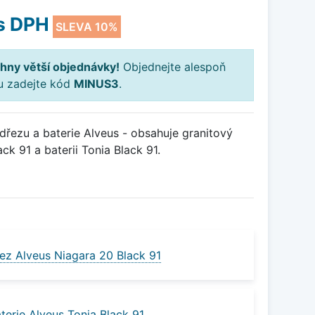
s DPH
SLEVA 10%
hny větší objednávky!
Objednejte alespoň
ku zadejte kód
MINUS3
.
řezu a baterie Alveus - obsahuje granitový
ck 91 a baterii Tonia Black 91.
ez Alveus Niagara 20 Black 91
terie Alveus Tonia Black 91