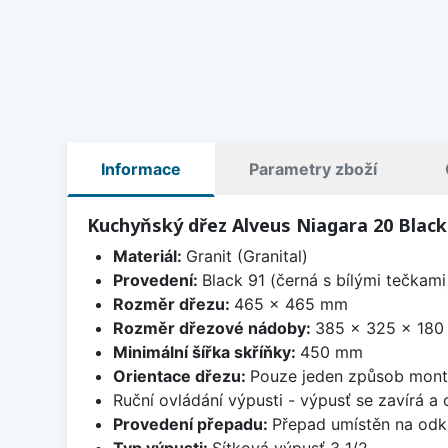
Informace
Parametry zboží
Kuchyňský dřez Alveus Niagara 20 Black
Materiál:
Granit (Granital)
Provedení:
Black 91 (černá s bílými tečkami
Rozměr dřezu:
465 x 465 mm
Rozměr dřezové nádoby:
385 x 325 x 18
Minimální šířka skříňky:
450 mm
Orientace dřezu:
Pouze jeden způsob mon
Ruční ovládání výpusti - výpusť se zavírá a
Provedení přepadu:
Přepad umístěn na odk
Typ výpusti:
Sítková výpusť 3 1/2