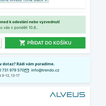
hned k odeslání nebo vyzvednutí
 u vás v pondělí 10.8..

PŘIDAT DO KOŠÍKU
iv dotaz? Rádi vám poradíme.
 731 979 570
info@trendo.cz
mail_outline
 9-12, 13-17