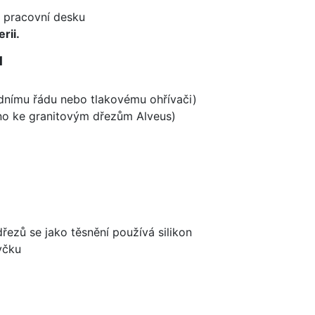
d pracovní desku
rii.
1
odnímu řádu nebo tlakovému ohřívači)
ěno ke granitovým dřezům Alveus)
dřezů se jako těsnění používá silikon
yčku