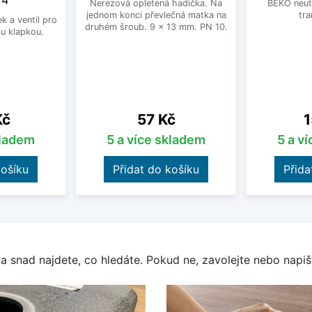
/4"
Nerezová opletená hadička. Na
BEKO neutr
jednom konci převlečná matka na
tra
 a ventil pro
druhém šroub. 9 x 13 mm. PN 10.
u klapkou.
Cena
C
Kč
57 Kč
1
kladem
5 a více skladem
5 a v
košíku
Přidat do košíku
Přida
a snad najdete, co hledáte. Pokud ne, zavolejte nebo napišt