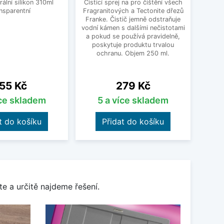
ální silikon 310ml
Čisticí sprej na pro čištění všech
Un
nsparentní
Fragranitových a Tectonite dřezů
Schoc
Franke. Čistič jemně odstraňuje
dře
vodní kámen s dalšími nečistotami
nastav
a pokud se používá pravidelně,
vho
poskytuje produktu trvalou
přib
ochranu. Objem 250 ml.
čern
18
ena
Cena
55 Kč
279 Kč
íce skladem
5 a více skladem
t do košíku
Přidat do košíku
e a určitě najdeme řešení.