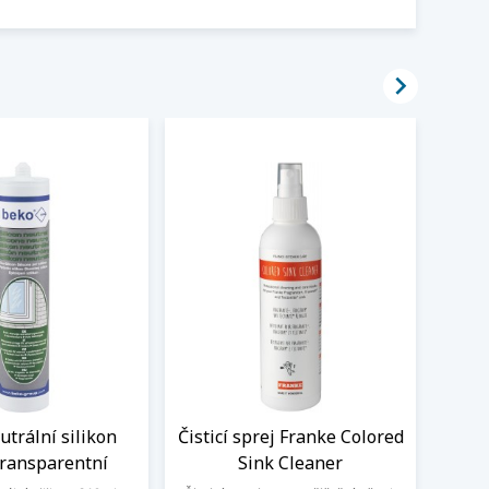

trální silikon
Čisticí sprej Franke Colored
Flex
transparentní
Sink Cleaner
Schoc