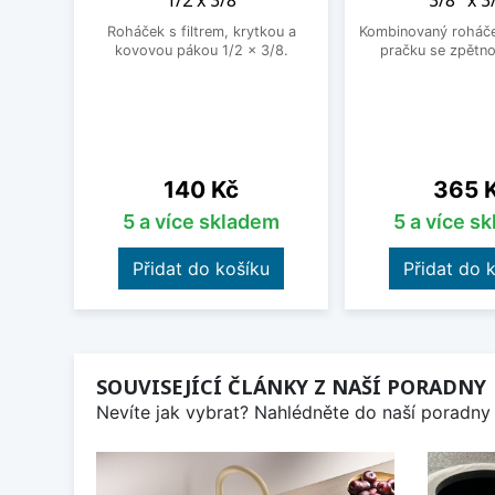
1/2 x 3/8
3/8" x 3
Roháček s filtrem, krytkou a
Kombinovaný roháček
kovovou pákou 1/2 x 3/8.
pračku se zpětno
Cena
Cena
140 Kč
365 
5 a více skladem
5 a více s
Přidat do košíku
Přidat do 
SOUVISEJÍCÍ ČLÁNKY Z NAŠÍ PORADNY
Nevíte jak vybrat? Nahlédněte do naší poradny 