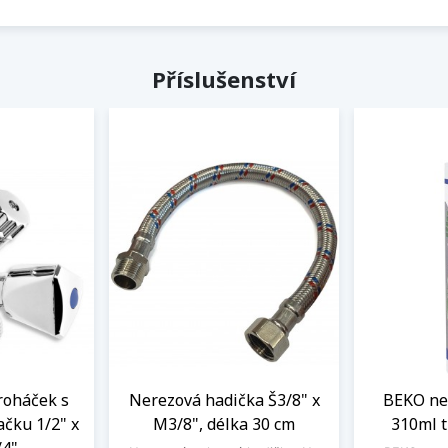
Příslušenství
roháček s
Nerezová hadička Š3/8" x
BEKO neu
ačku 1/2" x
M3/8", délka 30 cm
310ml 