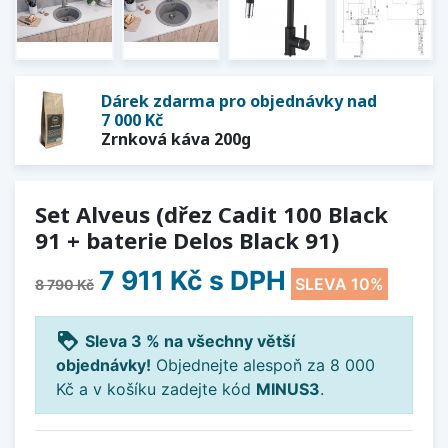
Dárek zdarma pro objednávky nad
7 000 Kč
Zrnková káva 200g
Set Alveus (dřez Cadit 100 Black
91 + baterie Delos Black 91)
7 911 Kč
s DPH
SLEVA 10%
8 790 Kč
loyalty
Sleva 3 % na všechny větší
objednávky!
Objednejte alespoň za 8 000
Kč a v košíku zadejte kód
MINUS3
.