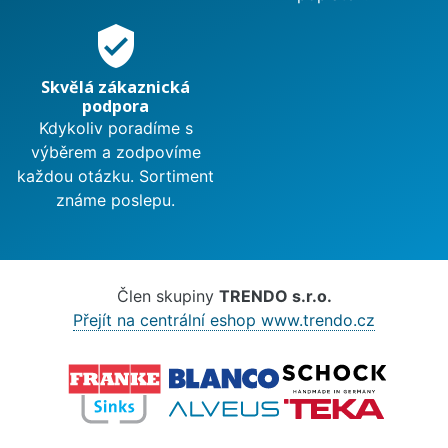
verified_user
Skvělá zákaznická
podpora
Kdykoliv poradíme s
výběrem a zodpovíme
každou otázku. Sortiment
známe poslepu.
Člen skupiny
TRENDO s.r.o.
Přejít na centrální eshop www.trendo.cz