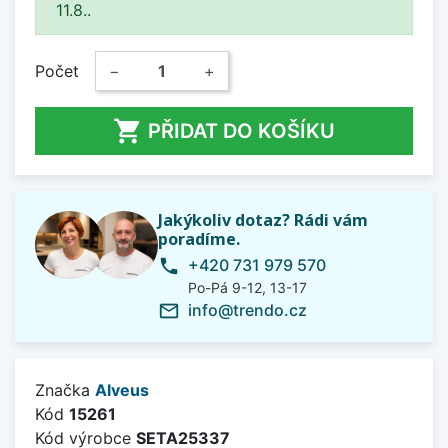
11.8..
Počet
−
+

PŘIDAT DO KOŠÍKU
Jakýkoliv dotaz? Rádi vám
poradíme.
+420 731 979 570
phone
Po-Pá 9-12, 13-17
info@trendo.cz
mail_outline
Značka
Alveus
Kód
15261
Kód výrobce
SETA25337