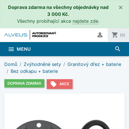
×
Doprava zdarma na všechny objednávky nad
3 000 Kč.
Všechny probíhající akce
najdete zde
.

shopping_cart
(0)
search

MENU
Domů
Zvýhodněné sety
Granitový dřez + baterie
Bez odkapu + baterie
local_offer
DOPRAVA ZDARMA
AKCE