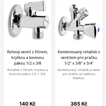
Rohový ventil s filtrem,
Kombinovaný roháček s
krytkou a kovovou
ventilem pro pračku
pákou 1/2 x 3/8
1/2" x 3/8" x 3/4"
Roháček s filtrem, krytkou a
Kombinovaný roháček a ventil
kovovou pákou 1/2 x 3/8.
pro pračku se zpětnou
klapkou.
Cena
Cena
140 Kč
365 Kč