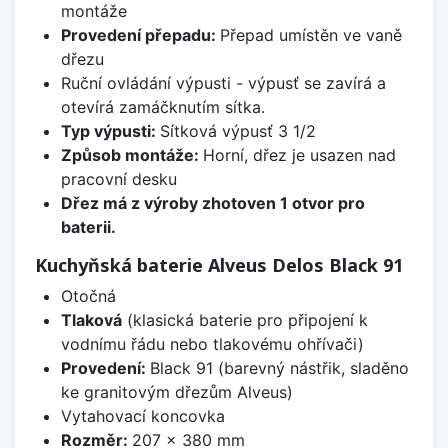
montáže
Provedení přepadu:
Přepad umístěn ve vaně
dřezu
Ruční ovládání výpusti - výpusť se zavírá a
otevírá zamáčknutím sítka.
Typ výpusti:
Sítková výpusť 3 1/2
Způsob montáže:
Horní, dřez je usazen nad
pracovní desku
Dřez má z výroby zhotoven 1 otvor pro
baterii.
Kuchyňská baterie Alveus Delos Black 91
Otočná
Tlaková
(klasická baterie pro připojení k
vodnímu řádu nebo tlakovému ohřívači)
Provedení:
Black 91 (barevný nástřik, sladěno
ke granitovým dřezům Alveus)
Vytahovací koncovka
Rozměr:
207 x 380 mm