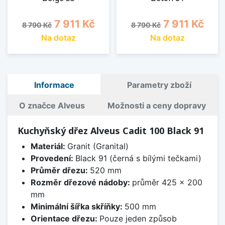
Běžná cena
Cena
Běžná cena
Cena
7 911 Kč
7 911 Kč
8 790 Kč
8 790 Kč
Na dotaz
Na dotaz
Informace
Parametry zboží
O značce Alveus
Možnosti a ceny dopravy
Kuchyňský dřez Alveus Cadit 100 Black 91
Materiál:
Granit (Granital)
Provedení:
Black 91 (černá s bílými tečkami)
Průměr dřezu:
520 mm
Rozměr dřezové nádoby:
průměr 425 x 200
mm
Minimální šířka skříňky:
500 mm
Orientace dřezu:
Pouze jeden způsob