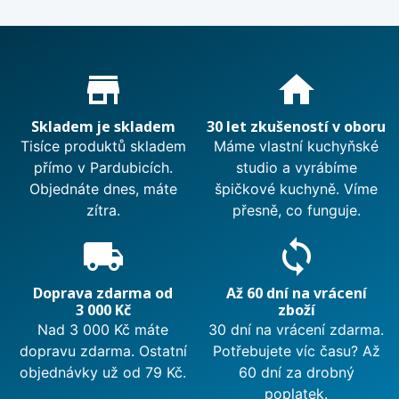
Proč nakupovat u nás?
store_mall_directory
home
Skladem je skladem
30 let zkušeností v oboru
Tisíce produktů skladem
Máme vlastní kuchyňské
přímo v Pardubicích.
studio a vyrábíme
Objednáte dnes, máte
špičkové kuchyně. Víme
zítra.
přesně, co funguje.
local_shipping
sync
Doprava zdarma od
Až 60 dní na vrácení
3 000 Kč
zboží
Nad 3 000 Kč máte
30 dní na vrácení zdarma.
dopravu zdarma. Ostatní
Potřebujete víc času? Až
objednávky už od 79 Kč.
60 dní za drobný
poplatek.