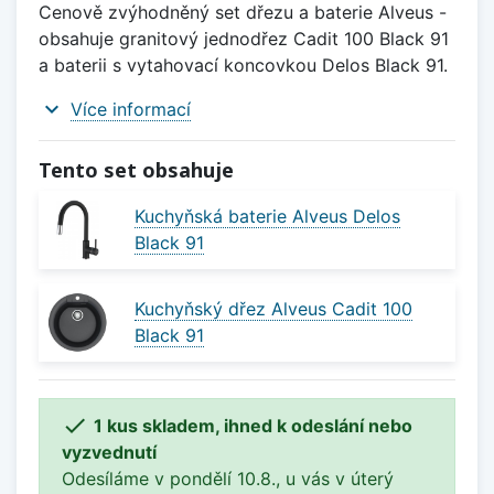
Cenově zvýhodněný set dřezu a baterie Alveus -
obsahuje granitový jednodřez Cadit 100 Black 91
a baterii s vytahovací koncovkou Delos Black 91.
expand_more
Více informací
Tento set obsahuje
Kuchyňská baterie Alveus Delos
Black 91
Kuchyňský dřez Alveus Cadit 100
Black 91

1 kus skladem, ihned k odeslání nebo
vyzvednutí
Odesíláme v pondělí 10.8., u vás v úterý