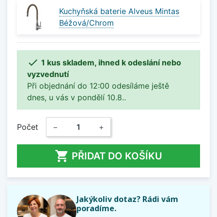
Kuchyňská baterie Alveus Mintas
Béžová/Chrom

1 kus skladem, ihned k odeslání nebo
vyzvednutí
Při objednání do 12:00 odesíláme ještě
dnes, u vás v pondělí 10.8..
Počet
−
+

PŘIDAT DO KOŠÍKU
Jakýkoliv dotaz? Rádi vám
poradíme.