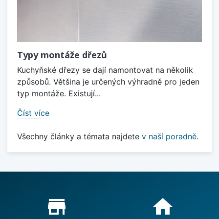
Typy montáže dřezů
Kuchyňské dřezy se dají namontovat na několik
způsobů. Většina je určených výhradně pro jeden
typ montáže. Existují...
Číst více
Všechny články a témata najdete
v naší poradně
.
Proč nakupovat u nás?
store_mall_directory
home