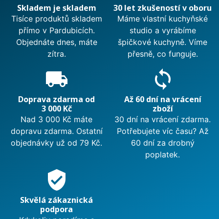
Skladem je skladem
30 let zkušeností v oboru
Tisíce produktů skladem
Máme vlastní kuchyňské
přímo v Pardubicích.
studio a vyrábíme
Objednáte dnes, máte
špičkové kuchyně. Víme
zítra.
přesně, co funguje.
local_shipping
sync
Doprava zdarma od
Až 60 dní na vrácení
3 000 Kč
zboží
Nad 3 000 Kč máte
30 dní na vrácení zdarma.
dopravu zdarma. Ostatní
Potřebujete víc času? Až
objednávky už od 79 Kč.
60 dní za drobný
poplatek.
verified_user
Skvělá zákaznická
podpora