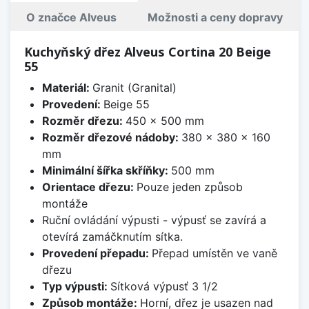
O značce Alveus
Možnosti a ceny dopravy
Kuchyňský dřez Alveus Cortina 20 Beige
55
Materiál:
Granit (Granital)
Provedení:
Beige 55
Rozměr dřezu:
450 x 500 mm
Rozměr dřezové nádoby:
380 x 380 x 160
mm
Minimální šířka skříňky:
500 mm
Orientace dřezu:
Pouze jeden způsob
montáže
Ruční ovládání výpusti - výpusť se zavírá a
otevírá zamáčknutím sítka.
Provedení přepadu:
Přepad umístěn ve vaně
dřezu
Typ výpusti:
Sítková výpusť 3 1/2
Způsob montáže:
Horní, dřez je usazen nad