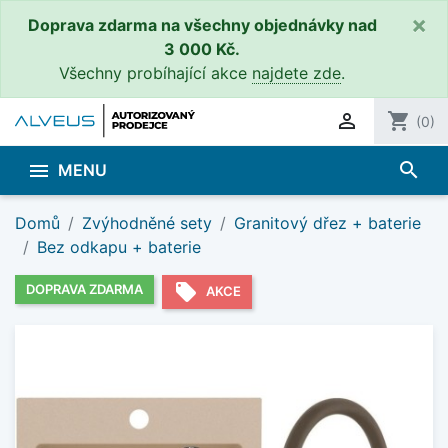
×
Doprava zdarma na všechny objednávky nad
3 000 Kč.
Všechny probíhající akce
najdete zde
.

shopping_cart
(0)
search

MENU
Domů
Zvýhodněné sety
Granitový dřez + baterie
Bez odkapu + baterie
local_offer
DOPRAVA ZDARMA
AKCE