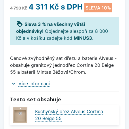
4 311 Kč
s DPH
SLEVA 10%
4 790 Kč
loyalty
Sleva 3 % na všechny větší
objednávky!
Objednejte alespoň za 8 000
Kč a v košíku zadejte kód
MINUS3
.
Cenově zvýhodněný set dřezu a baterie Alveus -
obsahuje granitový jednodřez Cortina 20 Beige
55 a baterii Mintas Béžová/Chrom.
expand_more
Více informací
Tento set obsahuje
Kuchyňský dřez Alveus Cortina
20 Beige 55