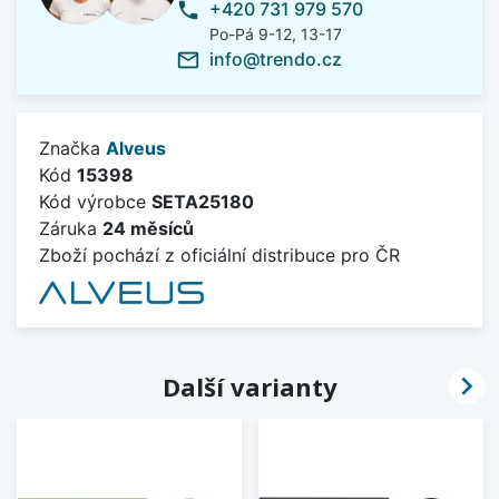
+420 731 979 570
phone
Po-Pá 9-12, 13-17
info@trendo.cz
mail_outline
Značka
Alveus
Kód
15398
Kód výrobce
SETA25180
Záruka
24 měsíců
Zboží pochází z oficiální distribuce pro ČR

Další varianty