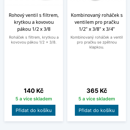
Rohový ventil s filtrem,
Kombinovaný roháček s
krytkou a kovovou
ventilem pro pračku
pákou 1/2 x 3/8
1/2" x 3/8" x 3/4"
Roháček s filtrem, krytkou a
Kombinovaný roháček a ventil
kovovou pákou 1/2 x 3/8.
pro pračku se zpětnou
klapkou.
Cena
Cena
140 Kč
365 Kč
5 a více skladem
5 a více skladem
Přidat do košíku
Přidat do košíku