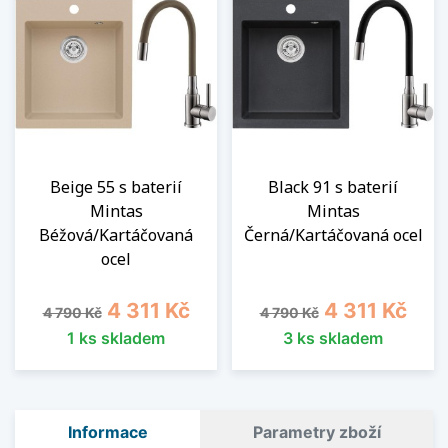
Beige 55 s baterií
Black 91 s baterií
Mintas
Mintas
Béžová/Kartáčovaná
Černá/Kartáčovaná ocel
ocel
Běžná cena
Cena
Běžná cena
Cena
4 311 Kč
4 311 Kč
4 790 Kč
4 790 Kč
1 ks skladem
3 ks skladem
Informace
Parametry zboží