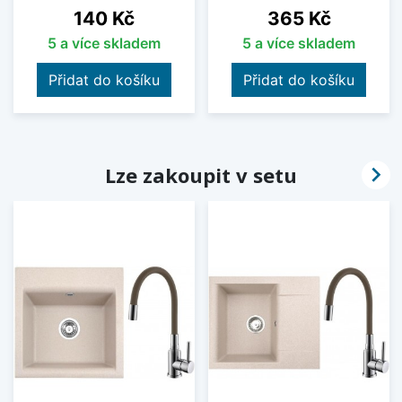
Cena
Cena
140 Kč
365 Kč
5 a více skladem
5 a více skladem
Přidat do košíku
Přidat do košíku

Lze zakoupit v setu