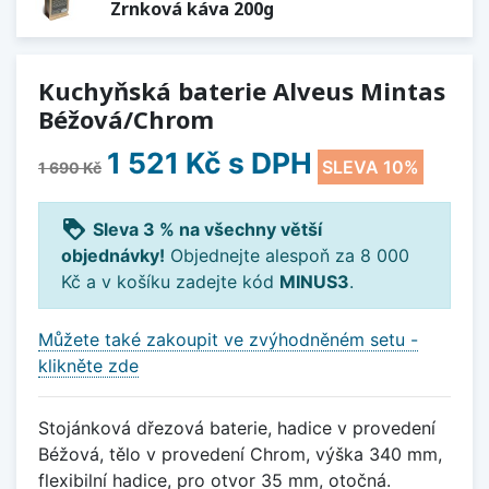
Zrnková káva 200g
Kuchyňská baterie Alveus Mintas
Béžová/Chrom
1 521 Kč
s DPH
SLEVA 10%
1 690 Kč
loyalty
Sleva 3 % na všechny větší
objednávky!
Objednejte alespoň za 8 000
Kč a v košíku zadejte kód
MINUS3
.
Můžete také zakoupit ve zvýhodněném setu -
klikněte zde
Stojánková dřezová baterie, hadice v provedení
Béžová, tělo v provedení Chrom, výška 340 mm,
flexibilní hadice, pro otvor 35 mm, otočná.