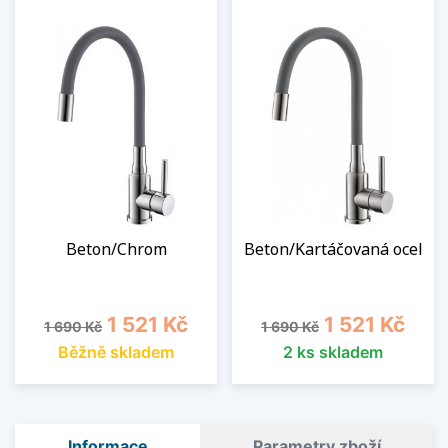
Beton/Chrom
Beton/Kartáčovaná ocel
Běžná cena
Cena
Běžná cena
Cena
1 521 Kč
1 521 Kč
1 690 Kč
1 690 Kč
Běžně skladem
2 ks skladem
Informace
Parametry zboží