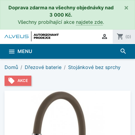
×
Doprava zdarma na všechny objednávky nad
3 000 Kč.
Všechny probíhající akce
najdete zde
.

shopping_cart
(0)
search

MENU
Domů
Dřezové baterie
Stojánkové bez sprchy
local_offer
AKCE