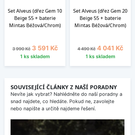
Set Alveus (dřez Gem 10
Set Alveus (dřez Gem 20
Beige 55 + baterie
Beige 55 + baterie
Mintas Béžová/Chrom)
Mintas Béžová/Chrom)
Běžná cena
Cena
Běžná cena
Cena
3 591 Kč
4 041 Kč
3 990 Kč
4 490 Kč
1 ks skladem
1 ks skladem
SOUVISEJÍCÍ ČLÁNKY Z NAŠÍ PORADNY
Nevíte jak vybrat? Nahlédněte do naší poradny a
snad najdete, co hledáte. Pokud ne, zavolejte
nebo napište a určitě najdeme řešení.