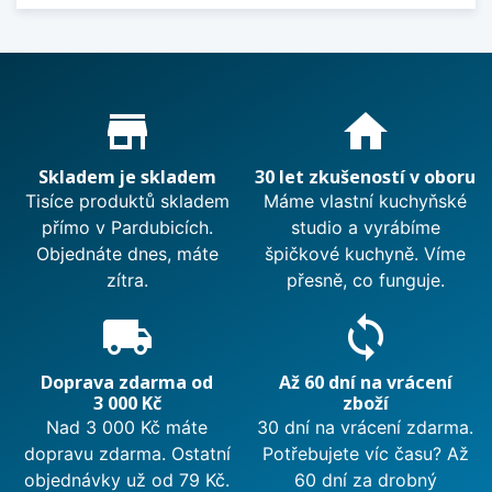
Proč nakupovat u nás?
store_mall_directory
home
Skladem je skladem
30 let zkušeností v oboru
Tisíce produktů skladem
Máme vlastní kuchyňské
přímo v Pardubicích.
studio a vyrábíme
Objednáte dnes, máte
špičkové kuchyně. Víme
zítra.
přesně, co funguje.
local_shipping
sync
Doprava zdarma od
Až 60 dní na vrácení
3 000 Kč
zboží
Nad 3 000 Kč máte
30 dní na vrácení zdarma.
dopravu zdarma. Ostatní
Potřebujete víc času? Až
objednávky už od 79 Kč.
60 dní za drobný