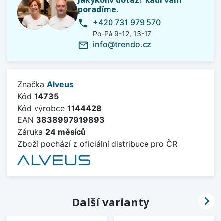
Jakýkoliv dotaz? Rádi vám
poradíme.
+420 731 979 570
phone
Po-Pá 9-12, 13-17
info@trendo.cz
mail_outline
Značka
Alveus
Kód
14735
Kód výrobce
1144428
EAN
3838997919893
Záruka
24 měsíců
Zboží pochází z oficiální distribuce pro ČR

Další varianty