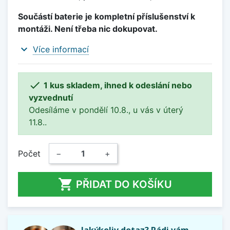
Součástí baterie je kompletní příslušenství k
montáži. Není třeba nic dokupovat.
expand_more
Více informací

1 kus skladem, ihned k odeslání nebo
vyzvednutí
Odesíláme v pondělí 10.8., u vás v úterý
11.8..
Počet
−
+

PŘIDAT DO KOŠÍKU