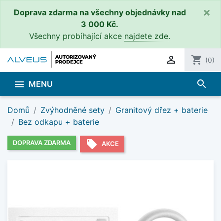
×
Doprava zdarma na všechny objednávky nad
3 000 Kč.
Všechny probíhající akce
najdete zde
.

shopping_cart
(0)
search

MENU
Domů
Zvýhodněné sety
Granitový dřez + baterie
Bez odkapu + baterie
local_offer
DOPRAVA ZDARMA
AKCE