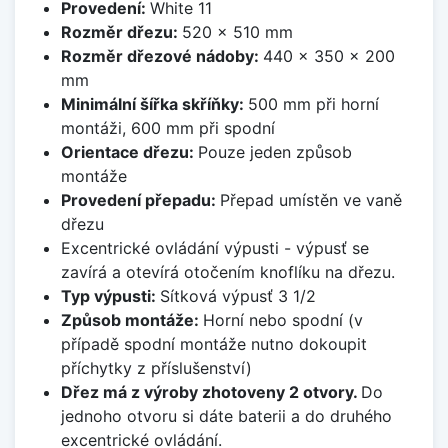
Provedení:
White 11
Rozměr dřezu:
520 x 510 mm
Rozměr dřezové nádoby:
440 x 350 x 200
mm
Minimální šířka skříňky:
500 mm při horní
montáži, 600 mm při spodní
Orientace dřezu:
Pouze jeden způsob
montáže
Provedení přepadu:
Přepad umístěn ve vaně
dřezu
Excentrické ovládání výpusti - výpusť se
zavírá a otevírá otočením knoflíku na dřezu.
Typ výpusti:
Sítková výpusť 3 1/2
Způsob montáže:
Horní nebo spodní (v
případě spodní montáže nutno dokoupit
příchytky z příslušenství)
Dřez má z výroby zhotoveny 2 otvory.
Do
jednoho otvoru si dáte baterii a do druhého
excentrické ovládání.