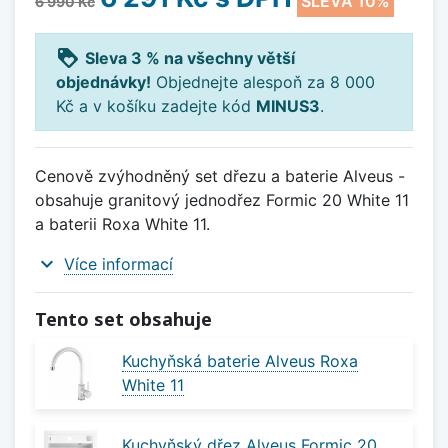
SLEVA 10%
6 990 Kč
loyalty
Sleva 3 % na všechny větší
objednávky!
Objednejte alespoň za 8 000
Kč a v košíku zadejte kód
MINUS3
.
Cenově zvýhodněný set dřezu a baterie Alveus -
obsahuje granitový jednodřez Formic 20 White 11
a baterii Roxa White 11.
expand_more
Více informací
Tento set obsahuje
Kuchyňská baterie Alveus Roxa
White 11
Kuchyňský dřez Alveus Formic 20