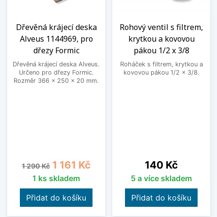
Dřevěná krájecí deska
Rohový ventil s filtrem,
Alveus 1144969, pro
krytkou a kovovou
dřezy Formic
pákou 1/2 x 3/8
Dřevěná krájecí deska Alveus.
Roháček s filtrem, krytkou a
Určeno pro dřezy Formic.
kovovou pákou 1/2 x 3/8.
Rozměr 366 x 250 x 20 mm.
Běžná cena
Cena
Cena
1 161 Kč
140 Kč
1 290 Kč
1 ks skladem
5 a více skladem
Přidat do košíku
Přidat do košíku