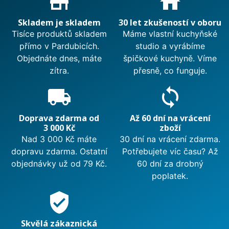
store_mall_directory
home
Skladem je skladem
30 let zkušeností v oboru
Tisíce produktů skladem
Máme vlastní kuchyňské
přímo v Pardubicích.
studio a vyrábíme
Objednáte dnes, máte
špičkové kuchyně. Víme
zítra.
přesně, co funguje.
local_shipping
sync
Doprava zdarma od
Až 60 dní na vrácení
3 000 Kč
zboží
Nad 3 000 Kč máte
30 dní na vrácení zdarma.
dopravu zdarma. Ostatní
Potřebujete víc času? Až
objednávky už od 79 Kč.
60 dní za drobný
poplatek.
verified_user
Skvělá zákaznická