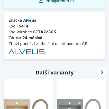
info@trendo.cz
mail_outline
Značka
Alveus
Kód
15414
Kód výrobce
SETA22305
Záruka
24 měsíců
Zboží pochází z oficiální distribuce pro ČR

Další varianty