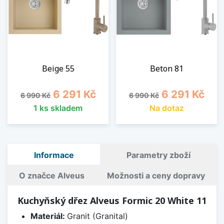
Beige 55
Beton 81
Běžná cena
Cena
Běžná cena
Cena
6 291 Kč
6 291 Kč
6 990 Kč
6 990 Kč
1 ks skladem
Na dotaz
Informace
Parametry zboží
O značce Alveus
Možnosti a ceny dopravy
Kuchyňský dřez Alveus Formic 20 White 11
Materiál:
Granit (Granital)