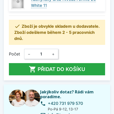
White 11

Zboží je obvykle skladem u dodavatele.
Zboží odešleme během 2 - 5 pracovních
dnů.
Počet
−
+

PŘIDAT DO KOŠÍKU
Jakýkoliv dotaz? Rádi vám
poradíme.
+420 731 979 570
phone
Po-Pá 9-12, 13-17