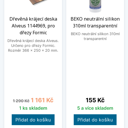
Dřevěná krájecí deska
BEKO neutrální silikon
Alveus 1144969, pro
310ml transparentní
dřezy Formic
BEKO neutrální silikon 310ml
transparentní
Dřevěná krájecí deska Alveus.
Určeno pro dřezy Formic.
Rozměr 366 x 250 x 20 mm.
Běžná cena
Cena
Cena
1 161 Kč
155 Kč
1 290 Kč
1 ks skladem
5 a více skladem
Přidat do košíku
Přidat do košíku