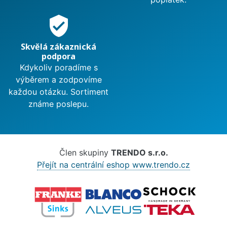
verified_user
Skvělá zákaznická
podpora
Kdykoliv poradíme s
výběrem a zodpovíme
každou otázku. Sortiment
známe poslepu.
Člen skupiny
TRENDO s.r.o.
Přejít na centrální eshop www.trendo.cz