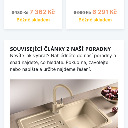
Běžná cena
Cena
Běžná cena
Cena
7 362 Kč
6 291 Kč
8 180 Kč
6 990 Kč
Běžně skladem
Běžně skladem
SOUVISEJÍCÍ ČLÁNKY Z NAŠÍ PORADNY
Nevíte jak vybrat? Nahlédněte do naší poradny a
snad najdete, co hledáte. Pokud ne, zavolejte
nebo napište a určitě najdeme řešení.