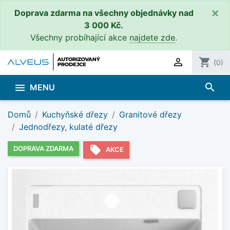
×
Doprava zdarma na všechny objednávky nad
3 000 Kč.
Všechny probíhající akce
najdete zde
.

shopping_cart
(0)
search

MENU
Domů
Kuchyňské dřezy
Granitové dřezy
Jednodřezy, kulaté dřezy
local_offer
DOPRAVA ZDARMA
AKCE