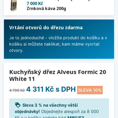
7 000 Kč
Zrnková káva 200g
Vrtání otvorů do dřezu zdarma
Je to jednoduché - vložíte produkt do košíku a v
košíku si můžete naklikat, kam máme vyvrtat
otvory.
Kuchyňský dřez Alveus Formic 20
White 11
4 311 Kč
s DPH
SLEVA 10%
4 790 Kč
loyalty
Sleva 3 % na všechny větší
objednávky!
Objednejte alespoň za 8 000
Kč a v košíku zadejte kód
MINUS3
.