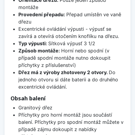
Orientace dřezu:
Pouze jeden způsob
montáže
Provedení přepadu:
Přepad umístěn ve vaně
dřezu
Excentrické ovládání výpusti - výpusť se
zavírá a otevírá otočením knoflíku na dřezu.
Typ výpusti:
Sítková výpusť 3 1/2
Způsob montáže:
Horní nebo spodní (v
případě spodní montáže nutno dokoupit
příchytky z příslušenství)
Dřez má z výroby zhotoveny 2 otvory.
Do
jednoho otvoru si dáte baterii a do druhého
excentrické ovládání.
Obsah balení
Granitový dřez
Příchytky pro horní montáž jsou součástí
balení. Příchytky pro spodní montáž můžete v
případě zájmu dokoupit z nabídky