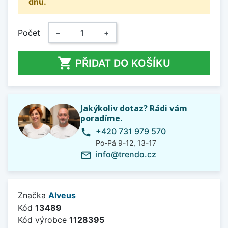
dnů.
Počet
−
+

PŘIDAT DO KOŠÍKU
Jakýkoliv dotaz? Rádi vám
poradíme.
+420 731 979 570
phone
Po-Pá 9-12, 13-17
info@trendo.cz
mail_outline
Značka
Alveus
Kód
13489
Kód výrobce
1128395