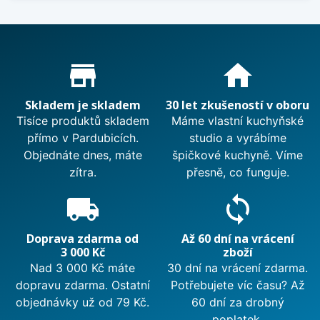
Proč nakupovat u nás?
store_mall_directory
home
Skladem je skladem
30 let zkušeností v oboru
Tisíce produktů skladem
Máme vlastní kuchyňské
přímo v Pardubicích.
studio a vyrábíme
Objednáte dnes, máte
špičkové kuchyně. Víme
zítra.
přesně, co funguje.
local_shipping
sync
Doprava zdarma od
Až 60 dní na vrácení
3 000 Kč
zboží
Nad 3 000 Kč máte
30 dní na vrácení zdarma.
dopravu zdarma. Ostatní
Potřebujete víc času? Až
objednávky už od 79 Kč.
60 dní za drobný
poplatek.