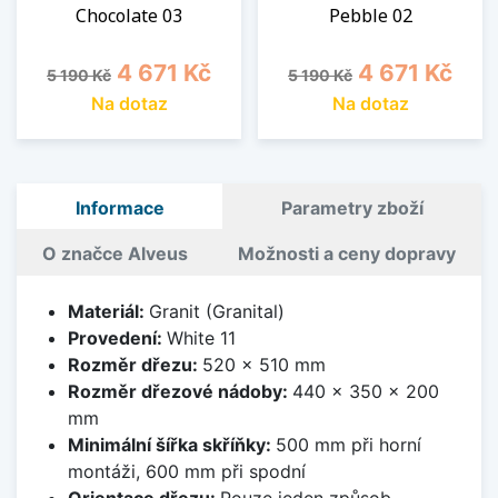
Chocolate 03
Pebble 02
Běžná cena
Cena
Běžná cena
Cena
4 671 Kč
4 671 Kč
5 190 Kč
5 190 Kč
Na dotaz
Na dotaz
Informace
Parametry zboží
O značce Alveus
Možnosti a ceny dopravy
Materiál:
Granit (Granital)
Provedení:
White 11
Rozměr dřezu:
520 x 510 mm
Rozměr dřezové nádoby:
440 x 350 x 200
mm
Minimální šířka skříňky:
500 mm při horní
montáži, 600 mm při spodní