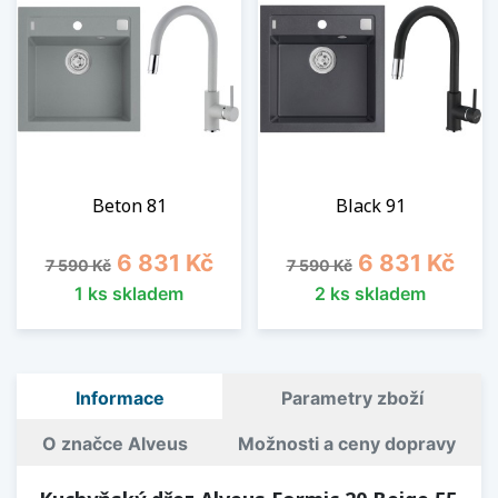
Beton 81
Black 91
Běžná cena
Cena
Běžná cena
Cena
6 831 Kč
6 831 Kč
7 590 Kč
7 590 Kč
1 ks skladem
2 ks skladem
Informace
Parametry zboží
O značce Alveus
Možnosti a ceny dopravy