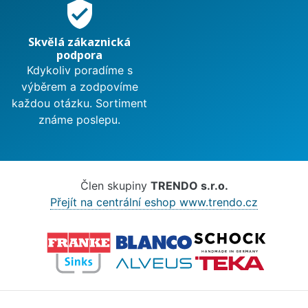
verified_user
Skvělá zákaznická
podpora
Kdykoliv poradíme s
výběrem a zodpovíme
každou otázku. Sortiment
známe poslepu.
Člen skupiny
TRENDO s.r.o.
Přejít na centrální eshop www.trendo.cz