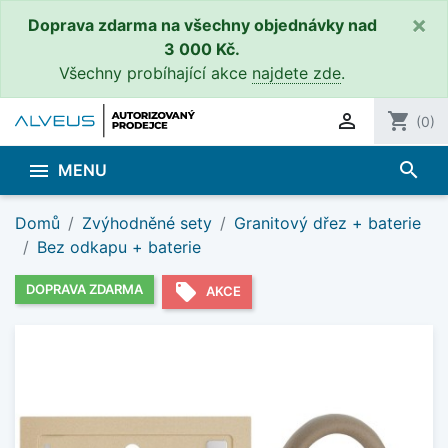
×
Doprava zdarma na všechny objednávky nad
3 000 Kč.
Všechny probíhající akce
najdete zde
.

shopping_cart
(0)
search

MENU
Domů
Zvýhodněné sety
Granitový dřez + baterie
Bez odkapu + baterie
local_offer
DOPRAVA ZDARMA
AKCE