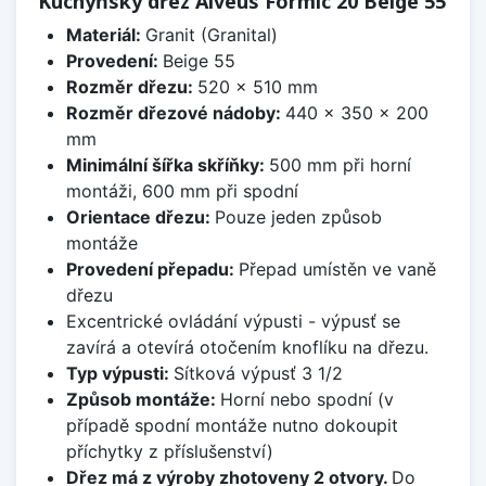
Kuchyňský dřez Alveus Formic 20 Beige 55
Materiál:
Granit (Granital)
Provedení:
Beige 55
Rozměr dřezu:
520 x 510 mm
Rozměr dřezové nádoby:
440 x 350 x 200
mm
Minimální šířka skříňky:
500 mm při horní
montáži, 600 mm při spodní
Orientace dřezu:
Pouze jeden způsob
montáže
Provedení přepadu:
Přepad umístěn ve vaně
dřezu
Excentrické ovládání výpusti - výpusť se
zavírá a otevírá otočením knoflíku na dřezu.
Typ výpusti:
Sítková výpusť 3 1/2
Způsob montáže:
Horní nebo spodní (v
případě spodní montáže nutno dokoupit
příchytky z příslušenství)
Dřez má z výroby zhotoveny 2 otvory.
Do