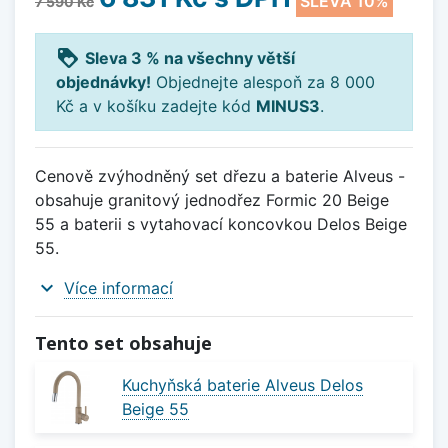
SLEVA 10%
7 590 Kč
loyalty
Sleva 3 % na všechny větší
objednávky!
Objednejte alespoň za 8 000
Kč a v košíku zadejte kód
MINUS3
.
Cenově zvýhodněný set dřezu a baterie Alveus -
obsahuje granitový jednodřez Formic 20 Beige
55 a baterii s vytahovací koncovkou Delos Beige
55.
expand_more
Více informací
Tento set obsahuje
Kuchyňská baterie Alveus Delos
Beige 55