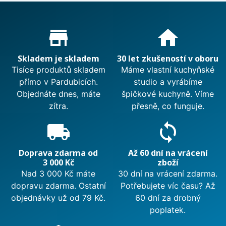
Proč nakupovat u nás?
store_mall_directory
home
Skladem je skladem
30 let zkušeností v oboru
Tisíce produktů skladem
Máme vlastní kuchyňské
přímo v Pardubicích.
studio a vyrábíme
Objednáte dnes, máte
špičkové kuchyně. Víme
zítra.
přesně, co funguje.
local_shipping
sync
Doprava zdarma od
Až 60 dní na vrácení
3 000 Kč
zboží
Nad 3 000 Kč máte
30 dní na vrácení zdarma.
dopravu zdarma. Ostatní
Potřebujete víc času? Až
objednávky už od 79 Kč.
60 dní za drobný
poplatek.