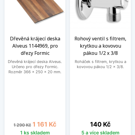
Dřevěná krájecí deska
Rohový ventil s filtrem,
Alveus 1144969, pro
krytkou a kovovou
dřezy Formic
pákou 1/2 x 3/8
Dřevěná krájecí deska Alveus.
Roháček s filtrem, krytkou a
Určeno pro dřezy Formic.
kovovou pákou 1/2 x 3/8.
Rozměr 366 x 250 x 20 mm.
Běžná cena
Cena
Cena
1 161 Kč
140 Kč
1 290 Kč
1 ks skladem
5 a více skladem