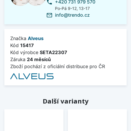
+420 731 979 570
phone
Po-Pá 9-12, 13-17
info@trendo.cz
mail_outline
Značka
Alveus
Kód
15417
Kód výrobce
SETA22307
Záruka
24 měsíců
Zboží pochází z oficiální distribuce pro ČR
Další varianty