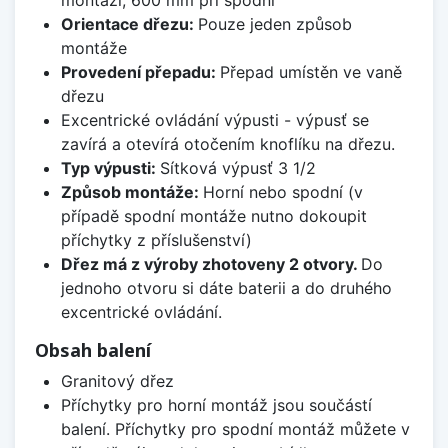
montáži, 600 mm při spodní
Orientace dřezu:
Pouze jeden způsob
montáže
Provedení přepadu:
Přepad umístěn ve vaně
dřezu
Excentrické ovládání výpusti - výpusť se
zavírá a otevírá otočením knoflíku na dřezu.
Typ výpusti:
Sítková výpusť 3 1/2
Způsob montáže:
Horní nebo spodní (v
případě spodní montáže nutno dokoupit
příchytky z příslušenství)
Dřez má z výroby zhotoveny 2 otvory.
Do
jednoho otvoru si dáte baterii a do druhého
excentrické ovládání.
Obsah balení
Granitový dřez
Příchytky pro horní montáž jsou součástí
balení. Příchytky pro spodní montáž můžete v