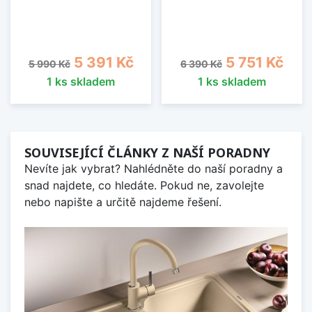
Běžná cena
Cena
Běžná cena
Cena
5 391 Kč
5 751 Kč
5 990 Kč
6 390 Kč
1 ks skladem
1 ks skladem
SOUVISEJÍCÍ ČLÁNKY Z NAŠÍ PORADNY
Nevíte jak vybrat? Nahlédněte do naší poradny a
snad najdete, co hledáte. Pokud ne, zavolejte
nebo napište a určitě najdeme řešení.