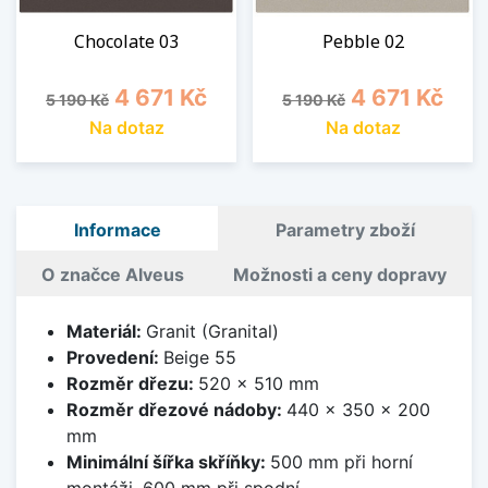
Chocolate 03
Pebble 02
Běžná cena
Cena
Běžná cena
Cena
4 671 Kč
4 671 Kč
5 190 Kč
5 190 Kč
Na dotaz
Na dotaz
Informace
Parametry zboží
O značce Alveus
Možnosti a ceny dopravy
Materiál:
Granit (Granital)
Provedení:
Beige 55
Rozměr dřezu:
520 x 510 mm
Rozměr dřezové nádoby:
440 x 350 x 200
mm
Minimální šířka skříňky:
500 mm při horní