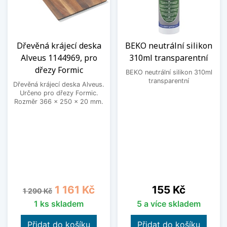
Dřevěná krájecí deska
BEKO neutrální silikon
Alveus 1144969, pro
310ml transparentní
dřezy Formic
BEKO neutrální silikon 310ml
transparentní
Dřevěná krájecí deska Alveus.
Určeno pro dřezy Formic.
Rozměr 366 x 250 x 20 mm.
Běžná cena
Cena
Cena
1 161 Kč
155 Kč
1 290 Kč
1 ks skladem
5 a více skladem
Přidat do košíku
Přidat do košíku