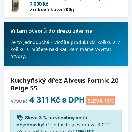
7 000 Kč
Zrnková káva 200g
Vrtání otvorů do dřezu zdarma
Je to jednoduché - vložíte produkt do košíku a v
košíku si můžete naklikat, kam máme vyvrtat
otvory.
Kuchyňský dřez Alveus Formic 20
Beige 55
4 311 Kč
s DPH
SLEVA 10%
4 790 Kč
loyalty
Sleva 3 % na všechny větší
objednávky!
Objednejte alespoň za 8 000
Kč a v košíku zadejte kód
MINUS3
.