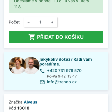
Odesíláme v pondělí 10.8., u vás v úterý
11.8..
Počet
−
+

PŘIDAT DO KOŠÍKU
Jakýkoliv dotaz? Rádi vám
poradíme.
+420 731 979 570
phone
Po-Pá 9-12, 13-17
info@trendo.cz
mail_outline
Značka
Alveus
Kód
13018