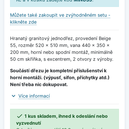
Můžete také zakoupit ve zvýhodněném setu -
klikněte zde
Hranatý granitový jednodřez, provedení Beige
55, rozměr 520 x 510 mm, vana 440 x 350 x
200 mm, horní nebo spodní montáž, minimálně
50 cm skříňka, s excentrem, 2 otvory z výroby.
Součástí dřezu je kompletní příslušenství k
horní montáži. (výpusť, sifon, příchytky atd.)
Není třeba nic dokupovat.
expand_more
Více informací

1 kus skladem, ihned k odeslání nebo
vyzvednutí