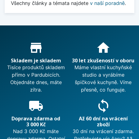
Všechny články a témata najdete
v naší poradně
.
Proč nakupovat u nás?
store_mall_directory
home
Skladem je skladem
30 let zkušeností v oboru
Tisíce produktů skladem
Máme vlastní kuchyňské
přímo v Pardubicích.
studio a vyrábíme
Objednáte dnes, máte
špičkové kuchyně. Víme
zítra.
přesně, co funguje.
local_shipping
sync
Doprava zdarma od
Až 60 dní na vrácení
3 000 Kč
zboží
Nad 3 000 Kč máte
30 dní na vrácení zdarma.
dopravu zdarma. Ostatní
Potřebujete víc času? Až