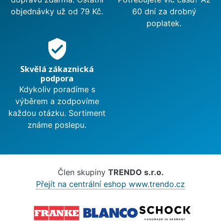
objednávky už od 79 Kč.
60 dní za drobný
poplatek.
verified_user
Skvělá zákaznická
podpora
Kdykoliv poradíme s
výběrem a zodpovíme
každou otázku. Sortiment
známe poslepu.
Člen skupiny
TRENDO s.r.o.
Přejít na centrální eshop www.trendo.cz