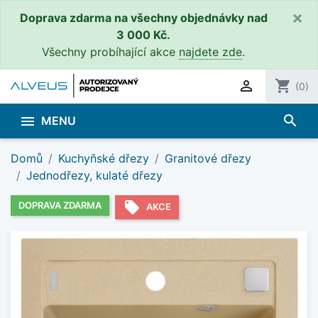
×
Doprava zdarma na všechny objednávky nad
3 000 Kč.
Všechny probíhající akce
najdete zde
.

shopping_cart
(0)
search

MENU
Domů
Kuchyňské dřezy
Granitové dřezy
Jednodřezy, kulaté dřezy
local_offer
DOPRAVA ZDARMA
AKCE