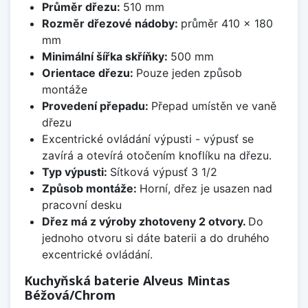
Průměr dřezu:
510 mm
Rozměr dřezové nádoby:
průměr 410 x 180
mm
Minimální šířka skříňky:
500 mm
Orientace dřezu:
Pouze jeden způsob
montáže
Provedení přepadu:
Přepad umístěn ve vaně
dřezu
Excentrické ovládání výpusti - výpusť se
zavírá a otevírá otočením knoflíku na dřezu.
Typ výpusti:
Sítková výpusť 3 1/2
Způsob montáže:
Horní, dřez je usazen nad
pracovní desku
Dřez má z výroby zhotoveny 2 otvory.
Do
jednoho otvoru si dáte baterii a do druhého
excentrické ovládání.
Kuchyňská baterie Alveus Mintas
Béžová/Chrom