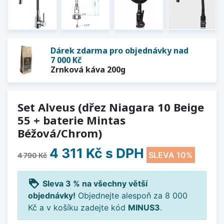
Dárek zdarma pro objednávky nad
7 000 Kč
Zrnková káva 200g
Set Alveus (dřez Niagara 10 Beige
55 + baterie Mintas
Béžová/Chrom)
4 311 Kč
s DPH
SLEVA 10%
4 790 Kč
loyalty
Sleva 3 % na všechny větší
objednávky!
Objednejte alespoň za 8 000
Kč a v košíku zadejte kód
MINUS3
.