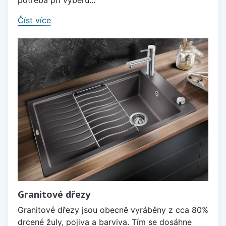
Číst více
Granitové dřezy
Granitové dřezy jsou obecně vyráběny z cca 80%
drcené žuly, pojiva a barviva. Tím se dosáhne