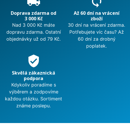
local_shipping
sync
Doprava zdarma od
Až 60 dní na vrácení
3 000 Kč
zboží
Nad 3 000 Kč máte
30 dní na vrácení zdarma.
dopravu zdarma. Ostatní
Potřebujete víc času? Až
objednávky už od 79 Kč.
60 dní za drobný
poplatek.
verified_user
Skvělá zákaznická
podpora
Kdykoliv poradíme s
výběrem a zodpovíme
každou otázku. Sortiment
známe poslepu.