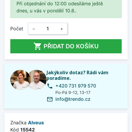
Při objednání do 12:00 odesíláme ještě
dnes, u vás v pondělí 10.8..
Počet
−
+

PŘIDAT DO KOŠÍKU
Jakýkoliv dotaz? Rádi vám
poradíme.
+420 731 979 570
phone
Po-Pá 9-12, 13-17
info@trendo.cz
mail_outline
Značka
Alveus
Kód
15542