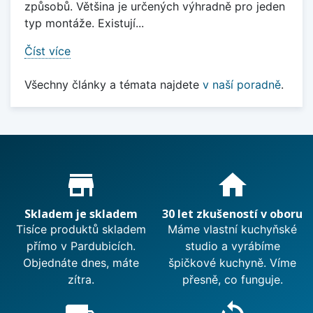
způsobů. Většina je určených výhradně pro jeden
typ montáže. Existují...
Číst více
Všechny články a témata najdete
v naší poradně
.
Proč nakupovat u nás?
store_mall_directory
home
Skladem je skladem
30 let zkušeností v oboru
Tisíce produktů skladem
Máme vlastní kuchyňské
přímo v Pardubicích.
studio a vyrábíme
Objednáte dnes, máte
špičkové kuchyně. Víme
zítra.
přesně, co funguje.