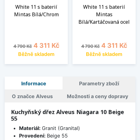
White 11 s baterií
White 11 s baterií
Mintas Bílá/Chrom
Mintas
Bílá/Kartáčovaná ocel
Běžná cena
Cena
Běžná cena
Cena
4 311 Kč
4 311 Kč
4 790 Kč
4 790 Kč
Běžně skladem
Běžně skladem
Informace
Parametry zboží
O značce Alveus
Možnosti a ceny dopravy
Kuchyňský dřez Alveus Niagara 10 Beige
55
Materiál:
Granit (Granital)
Provedení:
Beige 55