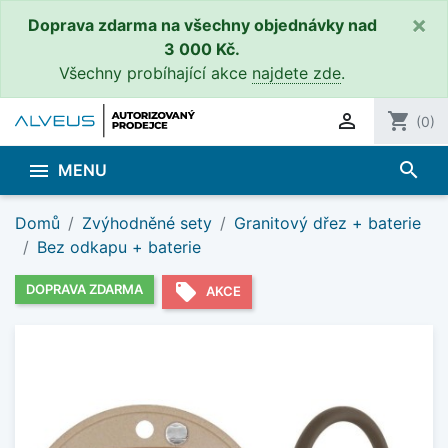
×
Doprava zdarma na všechny objednávky nad
3 000 Kč.
Všechny probíhající akce
najdete zde
.

shopping_cart
(0)
search

MENU
Domů
Zvýhodněné sety
Granitový dřez + baterie
Bez odkapu + baterie
local_offer
DOPRAVA ZDARMA
AKCE