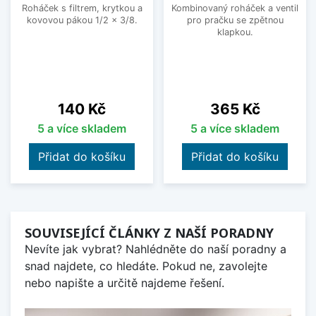
Roháček s filtrem, krytkou a
Kombinovaný roháček a ventil
kovovou pákou 1/2 x 3/8.
pro pračku se zpětnou
klapkou.
Cena
Cena
140 Kč
365 Kč
5 a více skladem
5 a více skladem
Přidat do košíku
Přidat do košíku
SOUVISEJÍCÍ ČLÁNKY Z NAŠÍ PORADNY
Nevíte jak vybrat? Nahlédněte do naší poradny a
snad najdete, co hledáte. Pokud ne, zavolejte
nebo napište a určitě najdeme řešení.